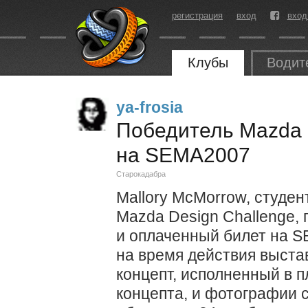
регистрация
вход
вход
Клубы
Водит
ya-frosia
Победитель Mazda 
на SEMA2007
Старокадабра
Mallory McMorrow, студе
Mazda Design Challenge,
и оплаченный билет на 
на время действия выста
концепт, исполненный в 
концепта, и фотографии 