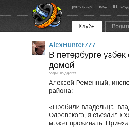
регистрация
вход
вход
Клубы
Водит
AlexHunter777
В петербурге узбек
домой
Аварии на дорогах
Алексей Ременный, инсп
района:
«Пробили владельца, вла
Одоевского, я съездил к х
может проживать. Приеха