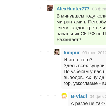
AlexHunter777
03 фев
В минувшем году кол
мигрантами в Петербу
счету каждое третье 
начальник СК РФ по П
Разжигает?
lumpur
03 фев 2013
И что с того?
Здесь всех сунули 
По узбекам у вас н
выводов. Ах ну да,
гор, узкоглазые - 
B-Vladi
04 фев 
А разве не так?