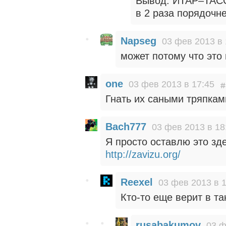
Вывод: ИТАР–ТАСС 
в 2 раза порядочн
Napseg
03 фев 2013 в 
может потому что это
one
03 фев 2013 в 17:45
Гнать их саными тряпками
Bach777
03 фев 2013 в 18
Я просто оставлю это зде
http://zavizu.org/
Reexel
03 фев 2013 в 
Кто-то еще верит в та
rusabakumov
03 ф