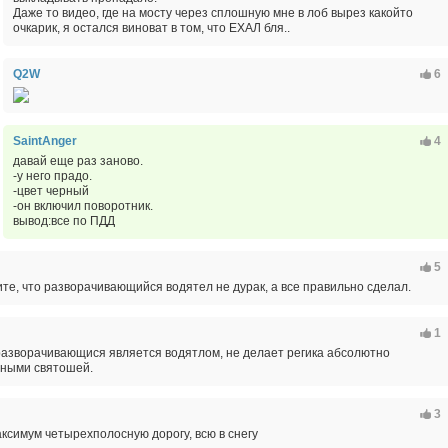
Даже то видео, где на мосту через сплошную мне в лоб вырез какойто
очкарик, я остался виноват в том, что ЕХАЛ бля..
Q2W
6
SaintAnger
4
давай еще раз заново.
-у него прадо.
-цвет черный
-он включил поворотник.
вывод:все по ПДД
5
те, что разворачивающийся водятел не дурак, а все правильно сделал.
1
 разворачивающися является водятлом, не делает регика абсолютно
ными святошей.
3
аксимум четырехполосную дорогу, всю в снегу