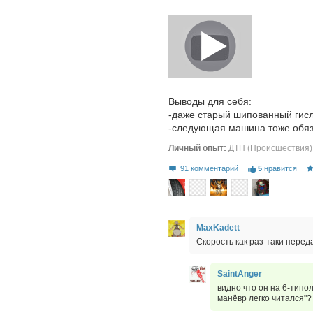
Выводы для себя:
-даже старый шипованный гисл
-следующая машина тоже обяз
Личный опыт:
ДТП (Происшествия)
91 комментарий
5
нравится
MaxKadett
Скорость как раз-таки переда
SaintAnger
видно что он на 6-типо
манёвр легко читался"?