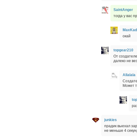
SaintAnger
тогда у вас 
MaxKad
окай
topgear210
От создателе
далеко не ве
Allalala
Создате
Может т
to
ра
junkies
прадик выехал зар
не меньше 4 секун