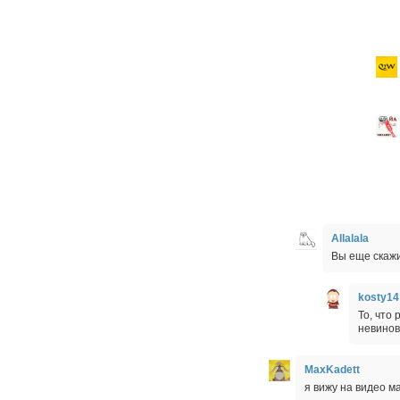
Allalala
Вы еще скажи
kosty14
То, что
невинов
MaxKadett
я вижу на видео м