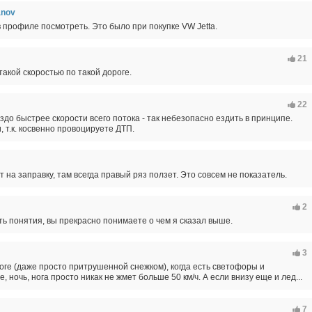
anov
 профиле посмотреть. Это было при покупке VW Jetta.
21
такой скоростью по такой дороге.
22
здо быстрее скорости всего потока - так небезопасно ездить в принципе.
, т.к. косвенно провоцируете ДТП.
т на заправку, там всегда правый ряз ползет. Это совсем не показатель.
2
ь понятия, вы прекрасно понимаете о чем я сказал выше.
3
оге (даже просто притрушенной снежком), когда есть светофоры и
е, ночь, нога просто никак не жмет больше 50 км/ч. А если внизу еще и лед...
7