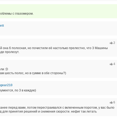
проблемы с глазомером.
ett
2
й она 6 полосная, но почистили её настолько прелестно, что 3 Машины
зде пролезут.
4
ли :D
ам шесть полос, но в сумме в обе стороны?)
pgear210
зумеется, по 3 в каждую)
6
анее перед вами, потом перестраивался с включенным поротом, у вас было
д для принятия решений и снижения скорости. нефиг так летать