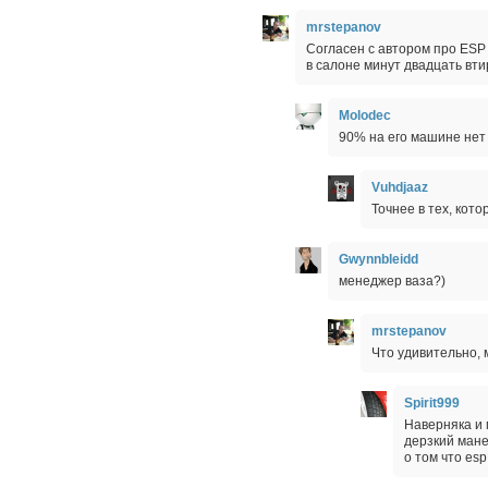
mrstepanov
Согласен с автором про ESP 
в салоне минут двадцать вт
Molodec
90% на его машине нет
Vuhdjaaz
Точнее в тех, кото
Gwynnbleidd
менеджер ваза?)
mrstepanov
Что удивительно,
Spirit999
Наверняка и 
дерзкий мане
о том что esp