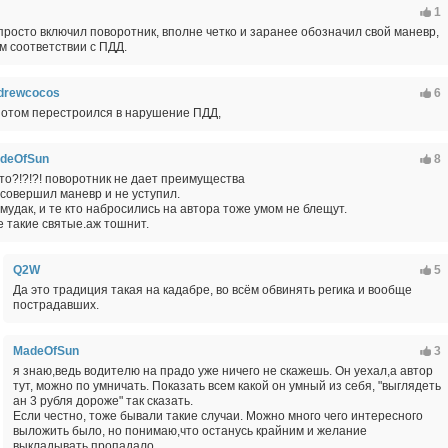
1
 просто включил поворотник, вполне четко и заранее обозначил свой маневр,
ом соответствии с ПДД.
drewcocos
6
потом перестроился в нарушение ПДД,
deOfSun
8
что?!?!?! поворотник не дает преимущества
 совершил маневр и не уступил.
 мудак, и те кто набросились на автора тоже умом не блещут.
е такие святые.аж тошнит.
Q2W
5
Да это традиция такая на кадабре, во всём обвинять регика и вообще
пострадавших.
MadeOfSun
3
я знаю,ведь водителю на прадо уже ничего не скажешь. Он уехал,а автор
тут, можно по умничать. Показать всем какой он умный из себя, "выглядеть
ан 3 рубля дороже" так сказать.
Если честно, тоже бывали такие случаи. Можно много чего интересного
выложить было, но понимаю,что останусь крайним и желание
выкладывать пропадало.