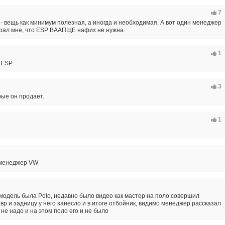
7
- вещь как минимум полезная, а иногда и необходимая. А вот один менеджер
ирал мне, что ESP ВААПЩЕ нафих не нужна.
1
 ESP.
3
рые он продает.
1
 менеджер VW
модель была Polo, недавно было видео как мастер на поло совершил
вр и задницу у него занесло и в итоге отбойник, видимо менеджер рассказал
 не надо и на этом поло его и не было