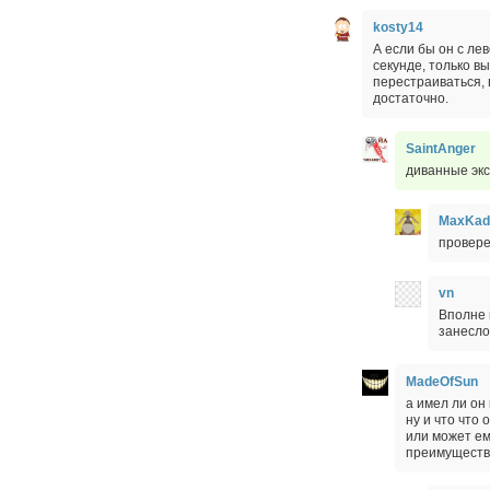
kosty14
А если бы он с ле
секунде, только в
перестраиваться, 
достаточно.
SaintAnger
диванные экс
MaxKad
провер
vn
Вполне 
занесло
MadeOfSun
а имел ли он
ну и что что
или может ем
преимуществ