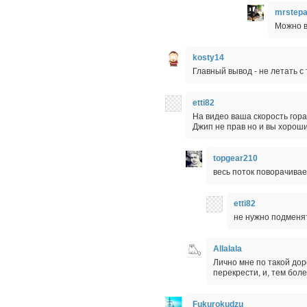
mrstep
Можно в
kosty14
Главный вывод - не летать с 
etti82
На видео ваша скорость гора
Джип не прав но и вы хороши
topgear210
весь поток поворачивае
etti82
не нужно подменят
Allalala
Лично мне по такой дор
перекрести, и, тем боле
Fukurokudzu