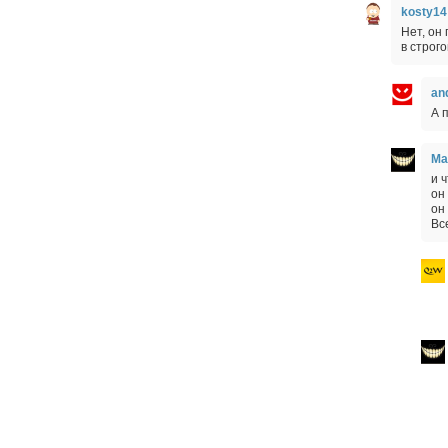
kosty14
Нет, он
в строг
an
А 
Ma
и 
он
он
Вс