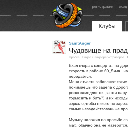
регистрация
вход
Клубы
SaintAnger
Чудовище на прад
Пробка
Видео с видеорегистраторов
Ехал вчера с концерта...на доро
скорость в районе 60
+
5кмч...н
передаётся.
Меня отчасти забавляют такие 
понимаешь что зацепа с дорого
резко замедляется,за эти пар
тормозить и бить?) и их исхо
зеркало,чтобы никого не зареза
самые незадействованные проц
Музыку наложил по просьбе св
мат...обычно она не матерится..