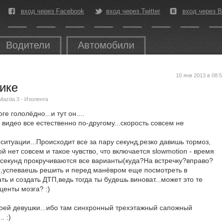
вход через Facebook
вход через Twitter
вход через В
Водители
Автомобили
10 янв 2013 в 08:
ике
Mazda 3 - Изолента
ге гололёдно...и тут он....
а видео все естественно по-другому...скорость совсем не
ситуации...Происходит все за пару секунд,резко давишь тормоз,
й нет совсем и такое чувство, что включается slowmotion - время
у секунд прокручиваются все варианты(куда?На встречку?вправо?
ды,успеваешь решить и перед манёвром еще посмотреть в
ть и создать ДТП,ведь тогда ты будешь виноват...может это те
енты мозга? :)
оей девушки...ибо там синхронный трехэтажный сапожный
. :)