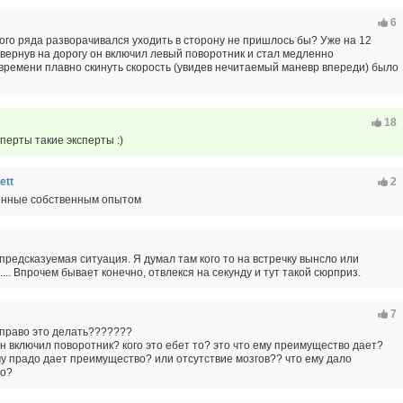
6
вого ряда разворачивался уходить в сторону не пришлось бы? Уже на 12
ывернув на дорогу он включил левый поворотник и стал медленно
времени плавно скинуть скорость (увидев нечитаемый маневр впереди) было
18
перты такие эксперты :)
ett
2
енные собственным опытом
предсказуемая ситуация. Я думал там кого то на встречку вынсло или
.... Впрочем бывает конечно, отвлекся на секунду и тут такой сюрприз.
7
 право это делать???????
 он включил поворотник? кого это ебет то? это что ему преимущество дает?
у прадо дает преимущество? или отсутствие мозгов?? что ему дало
о?