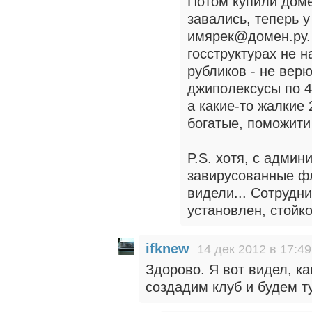
Потом купили доме
завались, теперь 
имярек@домен.ру. 
госструктурах не 
рубликов - не верю
джиполексусы по 4.
а какие-то жалкие 
богатые, поможити
P.S. хотя, с админ
завирусованные фл
видели... Сотрудн
установлен, стойко
ifknew
14 дек 2012 в 17:49
Здорово. Я вот видел, к
создадим клуб и будем ту