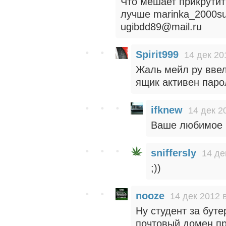
Что мешает прикрутит
лучше marinka_2000su
ugibdd89@mail.ru
Spirit999
14 дек 20
Жаль мейл ру ввел
ящик активен паро
ifknew
14 дек 2
Ваше любимое б
sniffersly
14 де
;))
nooze
14 дек 2012 
Ну студент за буте
почтовый домен пр