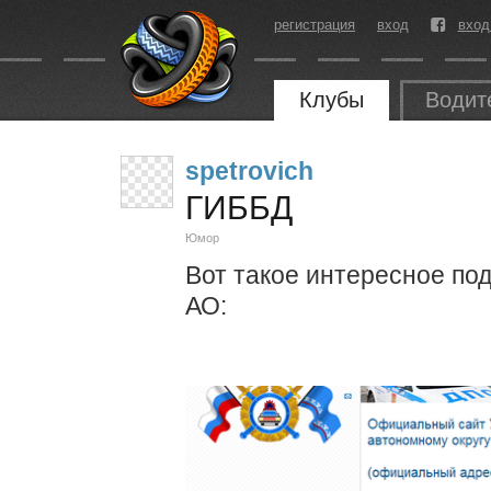
регистрация
вход
вход
Клубы
Водит
spetrovich
ГИББД
Юмор
Вот такое интересное по
АО: