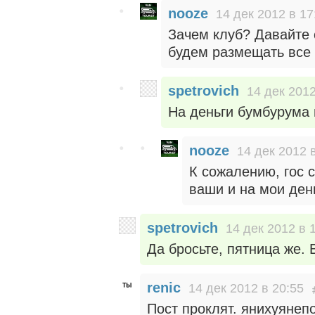
nooze
14 дек 2012 в 17
Зачем клуб? Давайте 
будем размещать все
spetrovich
14 дек 2012
На деньги бумбурума 
nooze
14 дек 2012 
К сожалению, гос 
ваши и на мои день
spetrovich
14 дек 2012 в 
Да бросьте, пятница же. 
renic
14 дек 2012 в 20:55
Пост проклят. янихуянепо