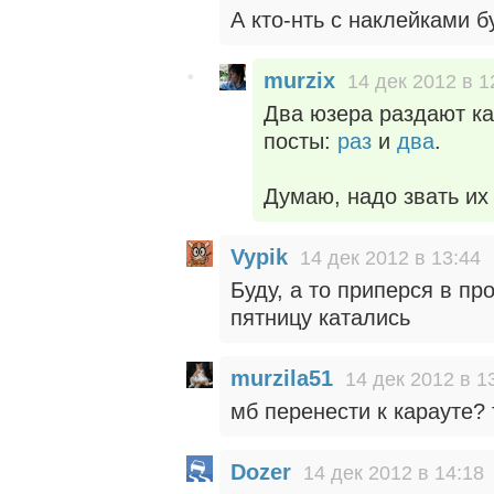
А кто-нть с наклейками б
murzix
14 дек 2012 в 1
Два юзера раздают как
посты:
раз
и
два
.
Думаю, надо звать их
Vypik
14 дек 2012 в 13:44
Буду, а то приперся в пр
пятницу катались
murzila51
14 дек 2012 в 1
мб перенести к карауте?
Dozer
14 дек 2012 в 14:18