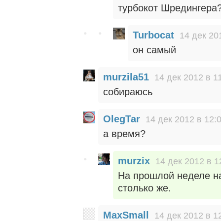
турбокот Шредингера?
Turbocat
14 дек 20
он самый
murzila51
14 дек 2012 в 1
собираюсь
OlegTar
14 дек 2012 в 12:
а время?
murzix
14 дек 2012 в 1
На прошлой неделе на
столько же.
MaxSmall
14 дек 2012 в 1