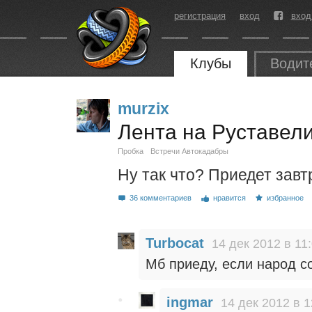
регистрация
вход
вход
Клубы
Водит
murzix
Лента на Руставели
Пробка
Встречи Автокадабры
Ну так что? Приедет завт
36 комментариев
нравится
избранное
Turbocat
14 дек 2012 в 11
Мб приеду, если народ с
ingmar
14 дек 2012 в 1