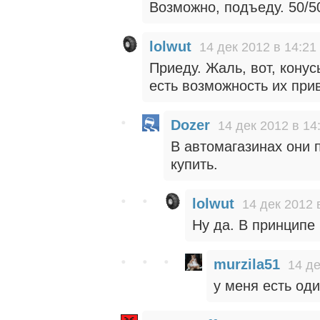
Возможно, подъеду. 50/5
lolwut
14 дек 2012 в 14:21
Приеду. Жаль, вот, конус
есть возможность их прив
Dozer
14 дек 2012 в 14
В автомагазинах они 
купить.
lolwut
14 дек 2012 
Ну да. В принципе 
murzila51
14 де
у меня есть од