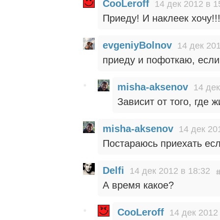
CooLeroff
14 дек 2012 в 1
Приеду! И наклеек хочу!!
evgeniyBolnov
14 дек 201
приеду и пофоткаю, если
misha-aksenov
14 дек
Зависит от того, где
misha-aksenov
14 дек 20
Постараюсь приехать есл
Delfi
14 дек 2012 в 18:32
А время какое?
CooLeroff
14 дек 2012