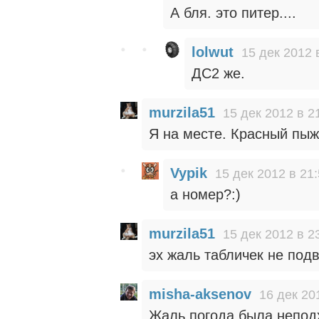
А бля. это питер....
lolwut
15 дек 2012 
ДС2 же.
murzila51
15 дек 2012 в 2
Я на месте. Красный пыж
Vypik
15 дек 2012 в 21
а номер?:)
murzila51
15 дек 2012 в 2
эх жаль табличек не под
misha-aksenov
16 дек 20
Жаль погода была непод