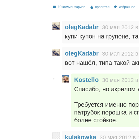
10 комментариев
нравится
избранное
olegKadabr
30 мая 2012 в
купи купон на групоне, т
olegKadabr
30 мая 2012 в
вот нашёл, типа такой а
Kostello
30 мая 2012 в
Спасибо, но акрилом я
Требуется именно пор
патрубок порошка и с
более стойкое.
kulakowka
30 мая 2012 в 