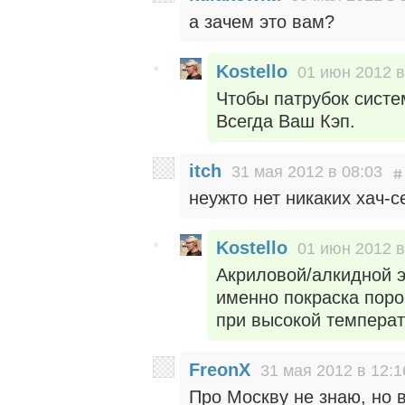
а зачем это вам?
Kostello
01 июн 2012 в
Чтобы патрубок сист
Всегда Ваш Кэп.
itch
31 мая 2012 в 08:03
неужто нет никаких хач-с
Kostello
01 июн 2012 в
Акриловой/алкидной э
именно покраска поро
при высокой температ
FreonX
31 мая 2012 в 12:1
Про Москву не знаю, но в