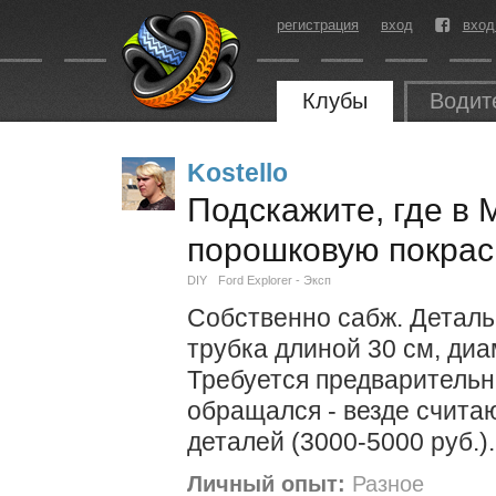
регистрация
вход
вход
Клубы
Водит
Kostello
Подскажите, где в 
порошковую покрас
DIY
Ford Explorer - Эксп
Собственно сабж. Деталь
трубка длиной 30 см, диа
Требуется предварительн
обращался - везде считаю
деталей (3000-5000 руб.).
Личный опыт:
Разное