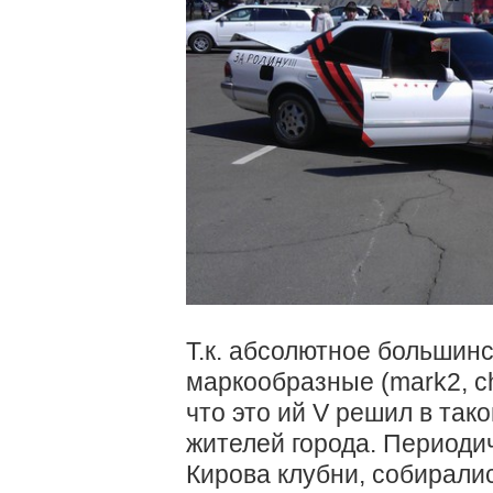
Т.к. абсолютное больши
маркообразные (mark2, cha
что это ий V решил в так
жителей города. Периодич
Кирова клубни, собиралис