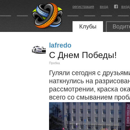
регистрация
вход
вход
Клубы
Водит
lafredo
С Днем Победы!
Пробка
Гуляли сегодня с друзьям
наткнулись на разрисов
рассмотрении, краска ока
всего со смыванием проб