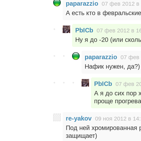
paparazzio
07 фев 2012 в 
А есть кто в февральски
PbICb
07 фев 2012 в 1
Ну я до -20 (или скол
paparazzio
07 фев 
Нафик нужен, да?)
PbICb
07 фев 20
А я до сих пор 
проще прогревае
re-yakov
09 ноя 2012 в 14
Под ней хромированная 
защищает)