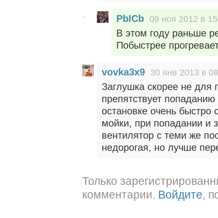
PbICb
09 ноя 2012 в 15
В этом году раньше р
Побыстрее прогревает
vovka3x9
30 янв 2013 в 08
Заглушка скорее не для 
препятствует попаданию 
остановке очень быстро 
мойки, при попадании и
вентилятор с теми же по
недорогая, но лучше пер
Только зарегистрированн
комментарии.
Войдите
, 