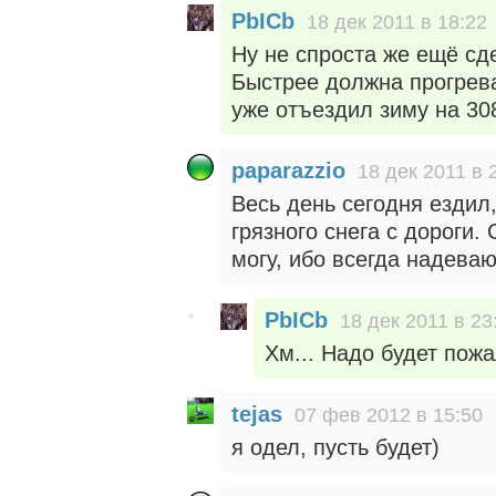
PbICb
18 дек 2011 в 18:22
Ну не спроста же ещё сд
Быстрее должна прогреват
уже отъездил зиму на 30
paparazzio
18 дек 2011 в 
Весь день сегодня ездил
грязного снега с дороги.
могу, ибо всегда надеваю
PbICb
18 дек 2011 в 23
Хм... Надо будет пожа
tejas
07 фев 2012 в 15:50
я одел, пусть будет)