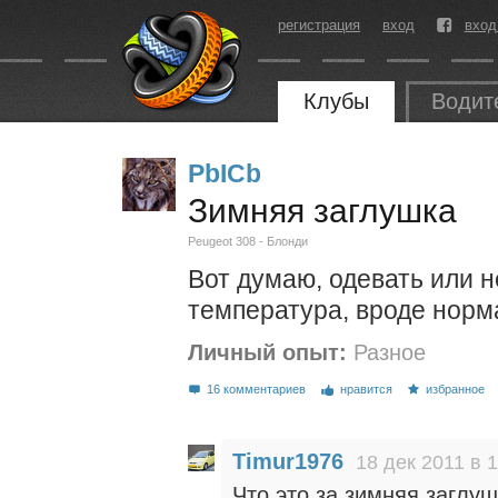
регистрация
вход
вход
Клубы
Водит
PbICb
Зимняя заглушка
Peugeot 308 - Блонди
Вот думаю, одевать или 
температура, вроде норм
Личный опыт:
Разное
16 комментариев
нравится
избранное
Timur1976
18 дек 2011 в 
Что это за зимняя заглу