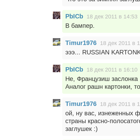
PbICb
18 дек 2011 в 14:53
В бампер.
Timur1976
18 дек 2011 в 
эээ... RUSSIAN KARTONK
PbICb
18 дек 2011 в 16:10
Не, Французиш заслонка 
Аналог рашн картонки, т
Timur1976
18 дек 2011 в 
ой, ну вас, изнеженных 
страны красно-полосатог
заглушек :)