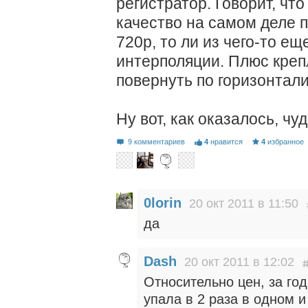
регистратор. Говорит, что
качество на самом деле п
720p, то ли из чего-то е
интерполяции. Плюс кре
повернуть по горизонтали
Ну вот, как оказалось, чу
9 комментариев
4
нравится
4
избранное
0lorin
20 окт 2011 в 11:50
да
Dash
20 окт 2011 в 12:02
Относительно цен, за го
упала в 2 раза в одном и