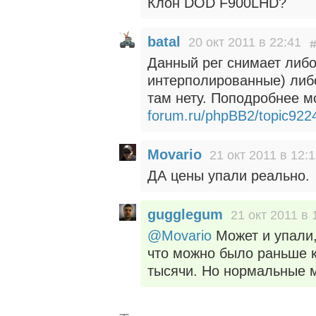
Клон DOD F900LHD?
batal
20 окт 2011 в 22:41
Данный рег снимает либо
интерполированные) либо
там нету. Поподробнее м
forum.ru/phpBB2/topic922
Movario
21 окт 2011 в 12:
ДА цены упали реально.
gugglegum
21 окт 2011 в 
@Movario
Может и упали, 
что можно было раньше ку
тысячи. Но нормальные мо