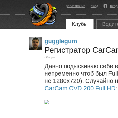
регистрация
вход
вход
Клубы
Водит
gugglegum
Регистратор CarCa
Обзоры
Давно подыскиваю себе в
непременно чтоб был Full
не 1280x720). Случайно н
CarCam CVD 200 Full HD
: