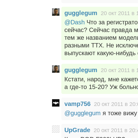
gugglegum
20 окт 2011 в 
@Dash
Что за регистрато
сейчас? Сейчас правда м
тем же названием модели
разными ТТХ. Не исключе
выпускают какую-нибудь 
gugglegum
20 окт 2011 в 
Кстати, народ, мне кажет
а где-то 15-20? Уж больн
vamp756
20 окт 2011 в 20
@gugglegum
я тоже вижу
UpGrade
20 окт 2011 в 20: