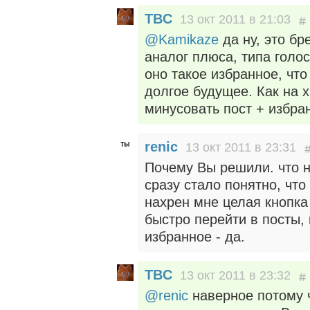
TBC
13 окт 2011 в 21:03
@Kamikaze
да ну, это бр
аналог плюса, типа голос
оно такое избранное, что
долгое будущее. Как на 
минусовать пост + избра
renic
13 окт 2011 в 23:31
Почему Вы решили. что н
сразу стало понятно, что
нахрен мне целая кнопка
быстро перейти в посты,
избранное - да.
TBC
13 окт 2011 в 23:32
@renic
наверное потому ч