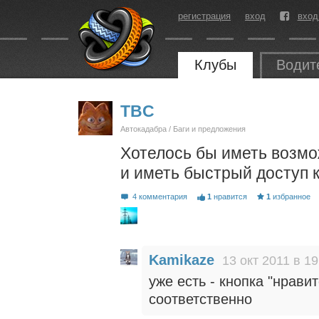
регистрация
вход
вход
Клубы
Водит
TBC
Автокадабра / Баги и предложения
Хотелось бы иметь возм
и иметь быстрый доступ к
4 комментария
1
нравится
1
избранное
Kamikaze
13 окт 2011 в 19
уже есть - кнопка "нрави
соответственно