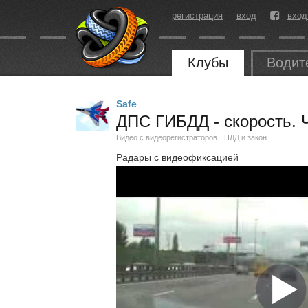
регистрация
вход
вход
Клубы
Водит
Safe
ДПС ГИБДД - скорость. 
Видео с видеорегистраторов
ПДД и закон
Радары с видеофиксацией