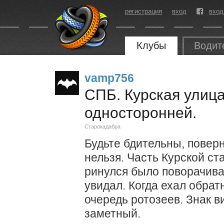
регистрация
вход
вход
Клубы
Водит
vamp756
СПБ. Курская ули
односторонней.
Старокадабра
Будьте бдительны, повер
нельзя. Часть Курской ст
ринулся было поворачиват
увидал. Когда ехал обрат
очередь ротозеев. Знак в
заметный.