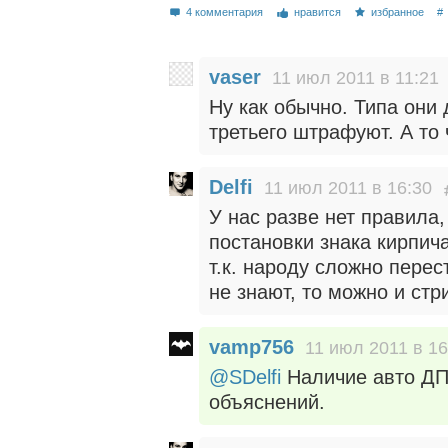
4 комментария
нравится
избранное
#
vaser
11 июл 2011 в 11:21
Ну как обычно. Типа они
третьего штрафуют. А то
Delfi
11 июл 2011 в 16:30
У нас разве нет правила,
постановки знака кирпич
т.к. народу сложно перес
не знают, то можно и ст
vamp756
11 июл 2011 в 16
@SDelfi
Наличие авто ДПС
объяснений.