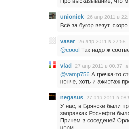
Про высказывание, что м
unionick
26 апр 2011 в 22
Всё за бугор везут, скор
vaser
26 апр 2011 в 22:58
@coool
Так надо ж соотве
vlad
27 апр 2011 в 00:37
@vamp756
А гречка-то с
нонче, хоть и ажиотаж п
negasus
27 апр 2011 в 08:
У нас, в Брянске были п
заправках Роснефти было 
Причем в соседеней Орл
норм.