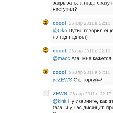
закрывать, а надо сразу 
наступил?
coool
26 апр 2011 в 22:10
@Oko
Путин говорил ещё
на год поднял)
coool
26 апр 2011 в 22:10
@macc
Ага, мне кажется 
coool
26 апр 2011 в 22:11
@ZEWS
Ок, торгуй=\
ZEWS
26 апр 2011 в 22:17
@kinit
Ну извините, как э
газа, и у нас дифицит, п