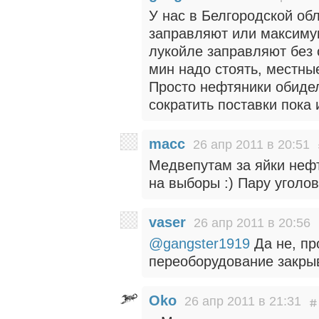
У нас в Белгородской об
заправляют или максимум
лукойле заправляют без 
мин надо стоять, местны
Просто нефтяники обиде
сократить поставки пока
macc
26 апр 2011 в 20:51
Медвепутам за яйки нефт
на выборы :) Пару уголо
vaser
26 апр 2011 в 20:56
@gangster1919
Да не, пр
переоборудование закрыв
Oko
26 апр 2011 в 21:31