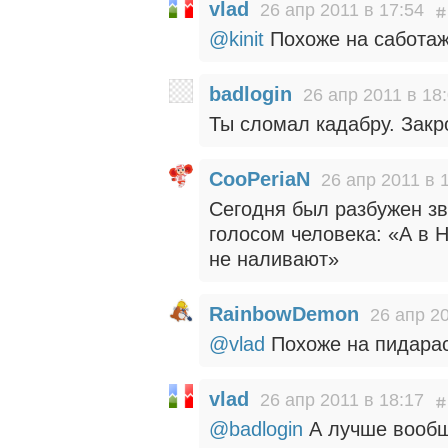
vlad
26 апр 2011 в 17:54
@kinit
Похоже на саботаж 
badlogin
26 апр 2011 в 18
Ты сломал кадабру. Закр
CooPeriaN
26 апр 2011 в 
Сегодня был разбужен з
голосом человека: «А в Н
не наливают»
RainbowDemon
26 апр 20
@vlad
Похоже на пидара
vlad
26 апр 2011 в 18:17
@badlogin
А лучше вообще