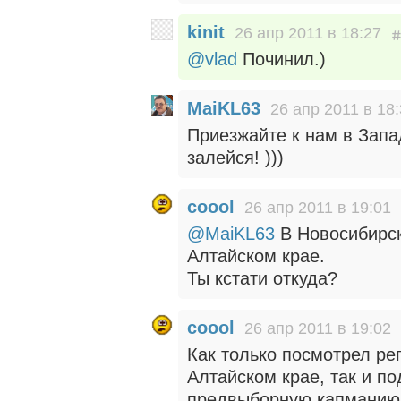
kinit
26 апр 2011 в 18:27
@vlad
Починил.)
MaiKL63
26 апр 2011 в 18
Приезжайте к нам в Запа
залейся! )))
coool
26 апр 2011 в 19:01
@MaiKL63
В Новосибирск
Алтайском крае.
Ты кстати откуда?
coool
26 апр 2011 в 19:02
Как только посмотрел ре
Алтайском крае, так и п
предвыборную капманию