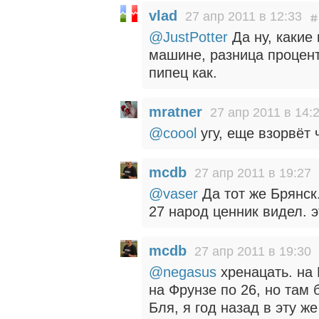
vlad
27 апр 2011 в 12:33
@JustPotter
Да ну, какие
машине, разница проценто
пипец как.
mratner
27 апр 2011 в 14:
@coool
угу, еще взорвёт 
mcdb
27 апр 2011 в 19:27
@vaser
Да тот же Брянск.
27 народ ценник видел. э
mcdb
27 апр 2011 в 19:30
@negasus
хренацать. на 
на Фрунзе по 26, но там 
Бля, я год назад в эту ж