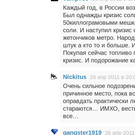
Каждый год, в России во
Был однажды кризис соли
50киллограмовыми мешкам
соли. И наступил кризис
жетончиков метро. Народ 
штук а кто то и больше. 
Покупая сейчас топливо 
кризис. И подорожание к
Nickitus
26 апр 2011 в 20:
Очень сильное подозрени
причинное место, пока в
оправдать практически л
стараются… ИМХО, вести
все…
gangster1919
26 апр 2011