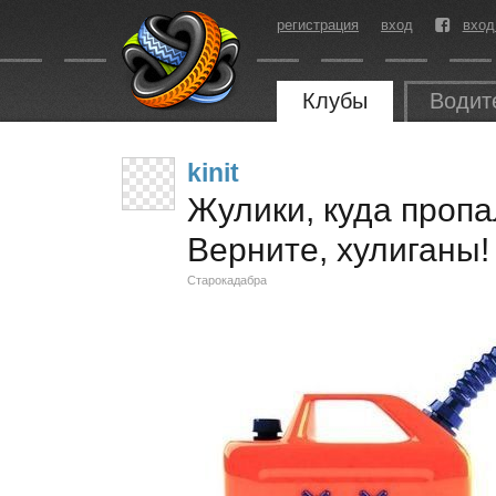
регистрация
вход
вход
Клубы
Водит
kinit
Жулики, куда пропа
Верните, хулиганы!
Старокадабра