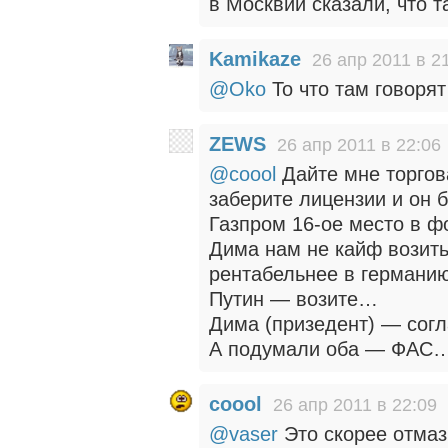
в Москвии сказали, что т
Kamikaze
26 апр 2011 в 2
@Oko
То что там говорят
ZEWS
26 апр 2011 в 22:06
@coool
Дайте мне торгова
заберите лицензии и он 
Газпром 16-ое место в ф
Дима нам не кайф возить
рентабельнее в германию
Путин — возите…
Дима (призедент) — сог
А подумали оба — ФАС
coool
26 апр 2011 в 22:09
@vaser
Это скорее отмаз