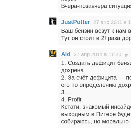
Вчера-позавчера ситуаци
JustPotter
27 апр 2011 в 
Ваш бензин везут к нам в
Тут он стоит в 2! раза до
Ald
27 апр 2011 в 11:20
1. Создать дефицит бенз
дохрена.
2. За счёт дефицита — по
его по определению дохр
3.…
4. Profit
Кстати, знакомый инсайд
выходным в Питере будет
собираюсь, но морально 