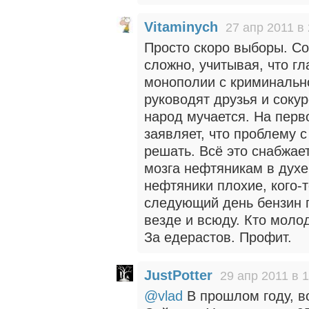
Vitaminych
27 апр 2011 в 
Просто скоро выборы. Со
сложно, учитывая, что г
монополии с криминальн
руководят друзья и соку
народ мучается. На перв
заявляет, что проблему 
решать. Всё это снабжае
мозга нефтяникам в духе 
нефтяники плохие, кого-то
следующий день бензин 
везде и всюду. Кто молод
За едерастов. Профит.
JustPotter
29 апр 2011 в 
@vlad
В прошлом году, во