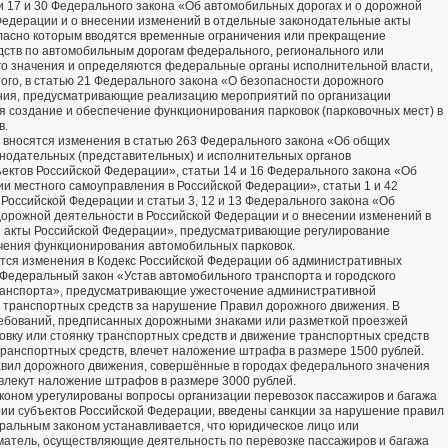
и 17 и 30 Федерального закона «Об автомобильных дорогах и о дорожной
Федерации и о внесении изменений в отдельные законодательные акты
гласно которым вводятся временные ограничения или прекращение
ств по автомобильным дорогам федерального, регионального или
го значения и определяются федеральные органы исполнительной власти,
ого, в статью 21 Федерального закона «О безопасности дорожного
ния, предусматривающие реализацию мероприятий по организации
я создание и обеспечение функционирования парковок (парковочных мест) в
в.
вносятся изменения в статью 263 Федерального закона «Об общих
нодательных (представительных) и исполнительных органов
ъектов Российской Федерации», статьи 14 и 16 Федерального закона «Об
и местного самоуправления в Российской Федерации», статьи 1 и 42
Российской Федерации и статьи 3, 12 и 13 Федерального закона «Об
дорожной деятельности в Российской Федерации и о внесении изменений в
 акты Российской Федерации», предусматривающие регулирование
чения функционирования автомобильных парковок.
тся изменения в Кодекс Российской Федерации об административных
 Федеральный закон «Устав автомобильного транспорта и городского
транспорта», предусматривающие ужесточение административной
 транспортных средств за нарушение Правил дорожного движения. В
ребований, предписанных дорожными знаками или разметкой проезжей
вку или стоянку транспортных средств и движение транспортных средств
ранспортных средств, влечет наложение штрафа в размере 1500 рублей.
вил дорожного движения, совершённые в городах федерального значения
 влекут наложение штрафов в размере 3000 рублей.
коном урегулированы вопросы организации перевозок пассажиров и багажа
рии субъектов Российской Федерации, введены санкции за нарушение правил
ральным законом устанавливается, что юридическое лицо или
атель, осуществляющие деятельность по перевозке пассажиров и багажа