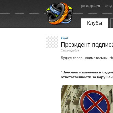
регистрация
вход
Клубы
kinit
Президент подпис
Старокадабра
Будьте теперь внимательны. На
"Внесены изменения в отде
ответственности за нарушен