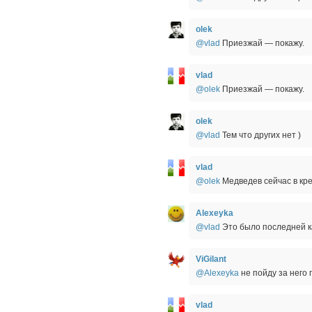
olek
@vlad
Приезжай — покажу.
vlad
@olek
Приезжай — покажу.
olek
@vlad
Тем что других нет )
vlad
@olek
Медведев сейчас в кре
Alexeyka
@vlad
Это было последней к
ViGilant
@Alexeyka
не пойду за него 
vlad