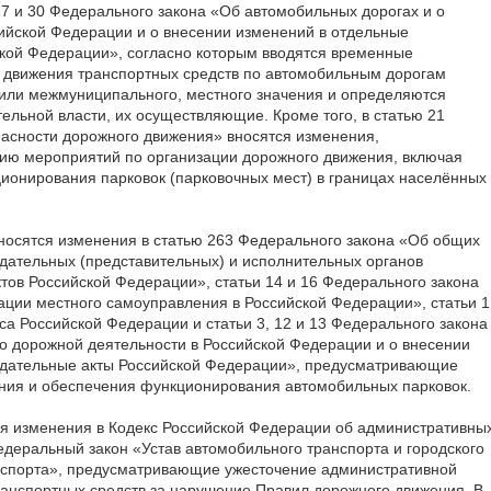
17 и 30 Федерального закона «Об автомобильных дорогах и о
ийской Федерации и о внесении изменений в отдельные
кой Федерации», согласно которым вводятся временные
 движения транспортных средств по автомобильным дорогам
 или межмуниципального, местного значения и определяются
льной власти, их осуществляющие. Кроме того, в статью 21
асности дорожного движения» вносятся изменения,
ю мероприятий по организации дорожного движения, включая
ионирования парковок (парковочных мест) в границах населённых
носятся изменения в статью 263 Федерального закона «Об общих
дательных (представительных) и исполнительных органов
ктов Российской Федерации», статьи 14 и 16 Федерального закона
ции местного самоуправления в Российской Федерации», статьи 1
са Российской Федерации и статьи 3, 12 и 13 Федерального закона
о дорожной деятельности в Российской Федерации и о внесении
одательные акты Российской Федерации», предусматривающие
ания и обеспечения функционирования автомобильных парковок.
я изменения в Кодекс Российской Федерации об административны
едеральный закон «Устав автомобильного транспорта и городского
анспорта», предусматривающие ужесточение административной
ранспортных средств за нарушение Правил дорожного движения. В