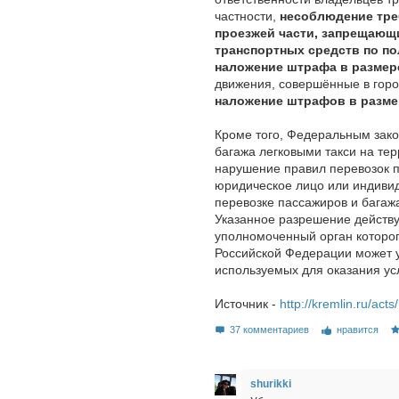
частности,
несоблюдение тре
проезжей части, запрещающ
транспортных средств по по
наложение штрафа в размер
движения, совершённые в горо
наложение штрафов в разме
Кроме того, Федеральным зако
багажа легковыми такси на те
нарушение правил перевозок п
юридическое лицо или индиви
перевозке пассажиров и багаж
Указанное разрешение действу
уполномоченный орган которог
Российской Федерации может у
используемых для оказания усл
Источник -
http://kremlin.ru/act
37 комментариев
нравится
shurikki