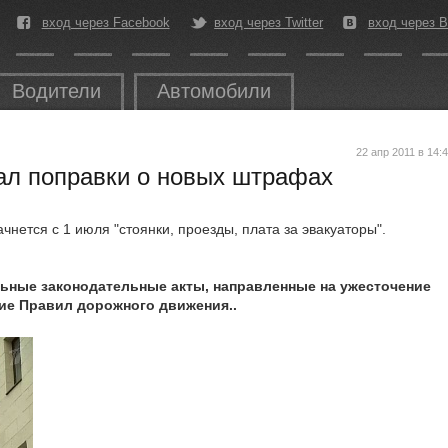
вход через Facebook
вход через Twitter
вход через В
Водители
Автомобили
22 апр 2011 в 14:
ал поправки о новых штрафах
чнется c 1 июля "стоянки, проезды, плата за эвакуаторы".
льные законодательные акты, направленные на ужесточение
ие Правил дорожного движения..