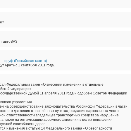
не?
ат автоВАЗ
 —
пруф (Российская газета)
ут брать с 1 сентября 2011 года.
ал Федеральный закон «О внесении изменений в отдельные
ийской Федерации».
осударственной Думой 11 апреля 2011 года и одобрен Советом Федерации
вового управления
н на совершенствование законодательства Российской Федерации в части,
ожного движения в населённых пунктах, создания парковочных мест и
ной ответственности владельцев транспортных средств за нарушение
 а также на оптимизацию дорожного движения в целях повышения
пускной способности дорог.
ся изменения в статью 14 Федерального закона «О безопасности