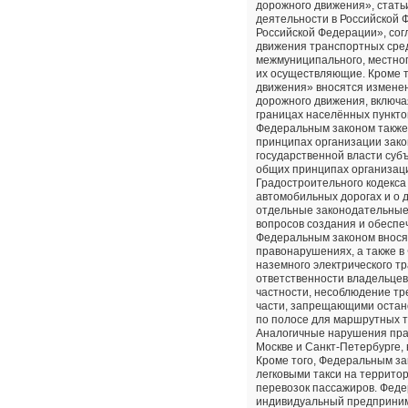
дорожного движения», стать
деятельности в Российской 
Российской Федерации», со
движения транспортных сред
межмуниципального, местно
их осуществляющие. Кроме т
движения» вносятся измене
дорожного движения, включа
границах населённых пункто
Федеральным законом также 
принципах организации зако
государственной власти суб
общих принципах организаци
Градостроительного кодекса 
автомобильных дорогах и о 
отдельные законодательные
вопросов создания и обеспе
Федеральным законом внося
правонарушениях, а также в
наземного электрического 
ответственности владельцев
частности, несоблюдение т
части, запрещающими остано
по полосе для маршрутных т
Аналогичные нарушения пра
Москве и Санкт-Петербурге,
Кроме того, Федеральным за
легковыми такси на террито
перевозок пассажиров. Феде
индивидуальный предприним