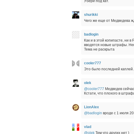
Убери под кат.
shurikki
Чего же еще от Медведева жд
badlogin
Как и в этой копипасте, ни в
вводятся новые штрафы. Неко
Тема не раскрыта
cooler777
Это было последней каплей. 
olek
@cooler777
Медведев сейчас 
Кстати, что плохого в штраф
LionAlex
@badlogin
вроде с 1 июля 20
vlad
@olek
Тем что других нет )