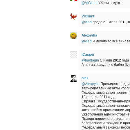
@ViGilant
Убери под кат.
ViGilant
@vlad
вроде с 1 июля 2011, 
Alexeyka
@vlad
Я думаю во всё винов
iCasper
@badlogin
C июля
2012
года
А вот за эвакуацию бабло буд
olek
@Alexeyka
Президент подпис
законодательные акты Росс
Федеральный закон принят Г
13 апреля 2011 года.
Справка Государственно-пра
Федеральный закон направле
касающейся организации дор
ужесточения административ
Правил дорожного движения,
безопасности граждан и про
Федеральным законом вносят