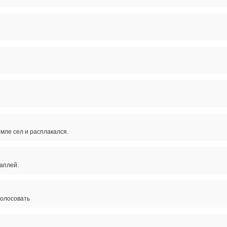
мле сел и расплакался.
аплей.
голосовать