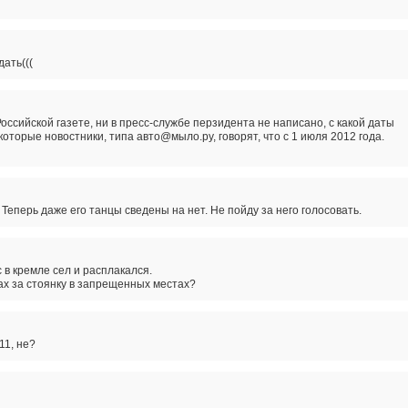
ать(((
 Российской газете, ни в пресс-службе перзидента не написано, с какой даты
торые новостники, типа авто@мыло.ру, говорят, что с 1 июля 2012 года.
Теперь даже его танцы сведены на нет. Не пойду за него голосовать.
в кремле сел и расплакался.
ах за стоянку в запрещенных местах?
11, не?