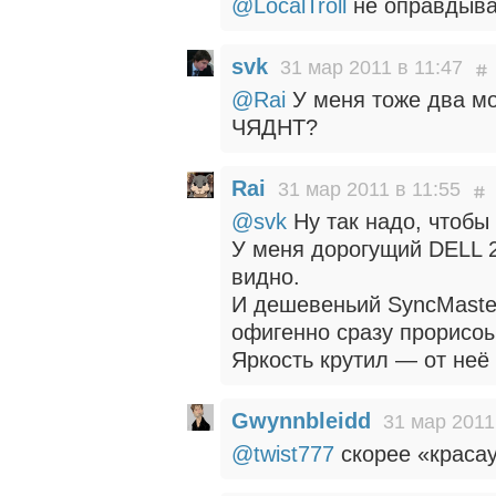
@LocalTroll
не оправдыва
svk
31 мар 2011 в 11:47
@Rai
У меня тоже два мо
ЧЯДНТ?
Rai
31 мар 2011 в 11:55
@svk
Ну так надо, чтобы
У меня дорогущий DELL 2
видно.
И дешевеньий SyncMaster
офигенно сразу прорисоы
Яркость крутил — от неё 
Gwynnbleidd
31 мар 2011
@twist777
скорее «красау