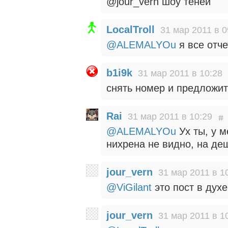
@jour_vern шоу теней
LocalTroll
31 мар 2011 в 0
@ALEMALYOu
я все отче
b1i9k
31 мар 2011 в 10:28
снять номер и предложит
Rai
31 мар 2011 в 10:29
@ALEMALYOu
Ух ты, у м
нихрена не видно, на де
jour_vern
31 мар 2011 в 1
@ViGilant
это пост в духе
jour_vern
31 мар 2011 в 1