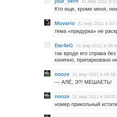
jour_vern
31 мар 2011 в 0
Кто еще, кроме меня, ни
Movario
31 мар 2011 в 07:
тема «придурка» не раск
Dar4eG
31 мар 2011 в 08:
так вроде его справа бе
конечно, припарковано н
nooze
31 мар 2011 в 08:59
— АЛЁ, Э?! МЕШАЕТЬ!
nooze
31 мар 2011 в 09:00
номер прикольный кстат