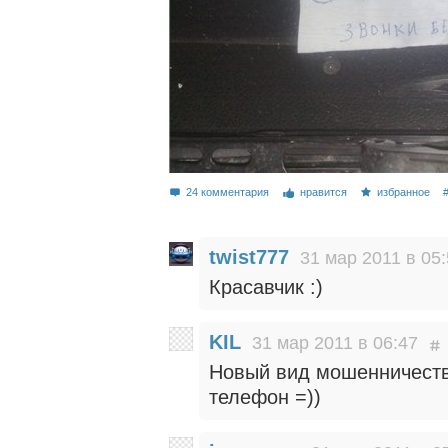
24 комментария
нравится
избранное
twist777
31 мар 2011 в 05
Красавчик :)
KIL
31 мар 2011 в 06:47
Новый вид мошенничеств
телефон =))