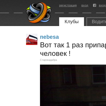
регистрация
вход
вход
Клубы
Водит
nebesa
Вот так 1 раз прип
человек !
Старокадабра