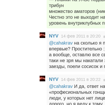
трибун
множество аматоров (ник
Честно это не выходит на
уровень внутриклубных 
NYV
14 фев 2011 в 20:20
@cahakrav
на сколько я п
впервые? Простительно :
а вообще, оставлю все с
таки не зря мы накатали 
заезды, поели сосисок и 
NYV
14 фев 2011 в 20:22
@cahakrav
И да, ответ н
«професиональных гонщи
люди, у которых нет лице
дорого, но я веду к тому