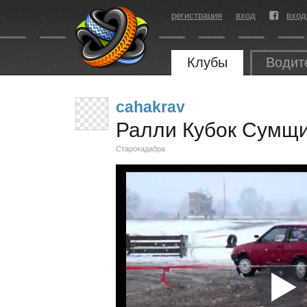
регистрация
вход
вход
Клубы
Водит
cahakrav
Ралли Кубок Сумщ
Старокадабра