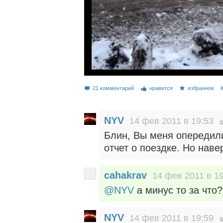
21 комментарий
нравится
избранное
NYV
14 фев 2011 в 19:53
Блин, Вы меня опередили
отчет о поездке. Но наве
cahakrav
14 фев 2011 в 1
@NYV
а минус то за что?
NYV
14 фев 2011 в 19:59