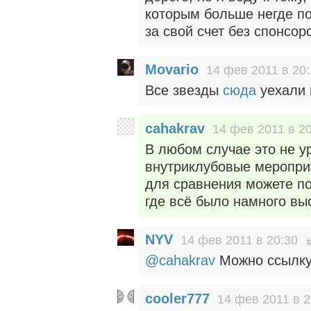
которым больше негде по
за свой счет без спонсор
Movario
14 фев 2011 в 20
Все звезды
сюда
уехали 
cahakrav
14 фев 2011 в 2
В любом случае это не 
внутриклубовые меропри
для сравнения можете по
где всё было намного вы
NYV
14 фев 2011 в 20:30
@cahakrav
Можно ссылк
cooler777
14 фев 2011 в 2