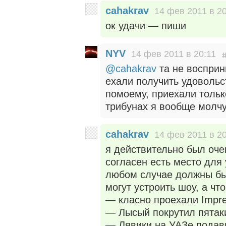
cahakrav
14 фев 2011 в 2
ок удачи — пиши
NYV
14 фев 2011 в 20:11
@cahakrav
та не восприн
ехали получить удовольс
помоему, приехали тольк
трибунах я вообще мол
cahakrav
14 фев 2011 в 2
я действительно был оче
согласен есть место для
любом случае должны бы
могут устроить шоу, а что
— класно проехали Impr
— Лысый покрутил пятак
— Лявики на УАЗе подав