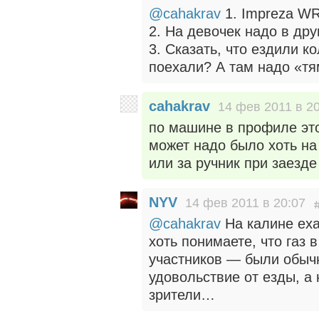
@cahakrav
1. Impreza WR
2. На девочек надо в дру
3. Сказать, что ездили к
поехали? А там надо «т
cahakrav
14 фев 2011 в 2
по машине в профиле это
может надо было хоть на
или за ручник при заезд
NYV
14 фев 2011 в 20:07
@cahakrav
На калине еха
хоть понимаете, что газ 
участников — были обыч
удовольствие от езды, а 
зрители…