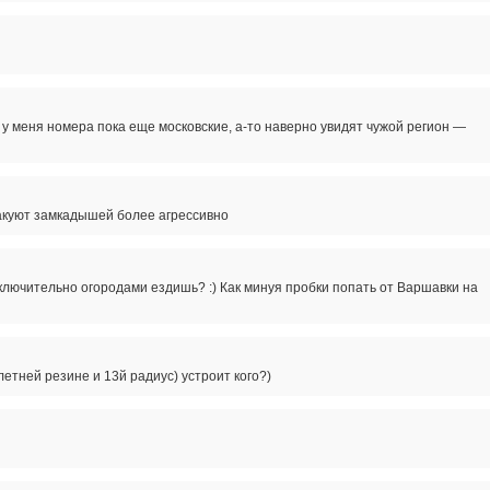
у меня номера пока еще московские, а-то наверно увидят чужой регион —
акуют замкадышей более агрессивно
ключительно огородами ездишь? :) Как минуя пробки попать от Варшавки на
летней резине и 13й радиус) устроит кого?)