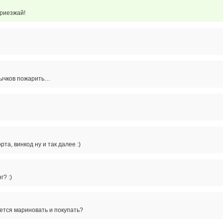
Приезжай!
ычков пожарить…
та, винкод ну и так далее :)
? :)
ется мариновать и покупать?