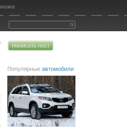
контакте
37
Написать пост
Популярные
автомобили