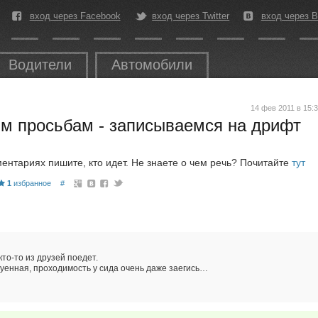
вход через Facebook
вход через Twitter
вход через В
Водители
Автомобили
14 фев 2011 в 15:
м просьбам - записываемся на дрифт
ментариях пишите, кто идет. Не знаете о чем речь? Почитайте
тут
1
избранное
#
кто-то из друзей поедет.
хуенная, проходимость у сида очень даже заегись…