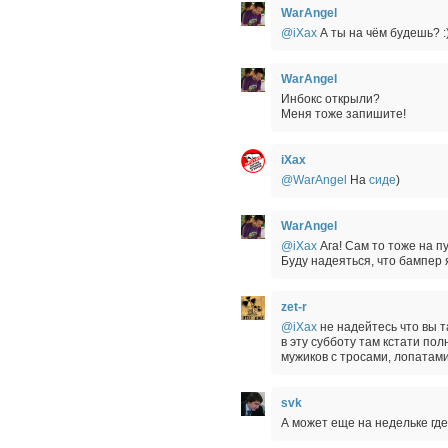
WarAngel
@iXax
А ты на чём будешь? :
WarAngel
Инбокс открыли?
Меня тоже запишите!
iXax
@WarAngel
На
сиде
)
WarAngel
@iXax
Ага! Сам то тоже на пу
Буду надеяться, что бампер
zet-r
@iXax
не надейтесь что вы т
в эту субботу там кстати по
мужиков с тросами, лопатам
svk
А может еще на недельке где