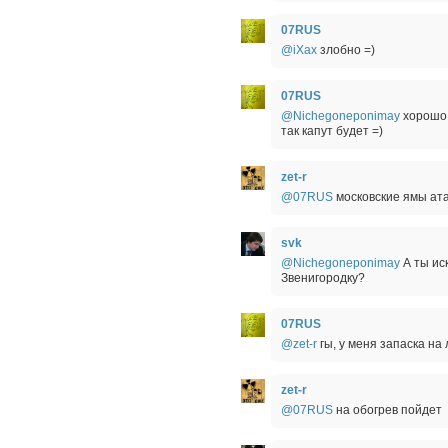
07RUS
@iXax
злобно =)
07RUS
@Nichegoneponimay
хорошо 
так капут будет =)
zet-r
@07RUS
московские ямы ат
svk
@Nichegoneponimay
А ты ис
Звенигородку?
07RUS
@zet-r
гы, у меня запаска на 
zet-r
@07RUS
на обогрев пойдет