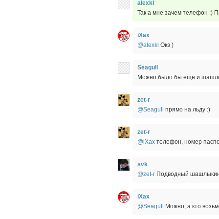
alexkl
Так а мне зачем телефон :) 
iXax
@alexkl
Окэ )
Seagull
Можно было бы ещё и шашл
zet-r
@Seagull
прямо на льду :)
zet-r
@iXax
телефон, номер паспор
svk
@zet-r
Подводный шашлыкинг
iXax
@Seagull
Можно, а кто возьм