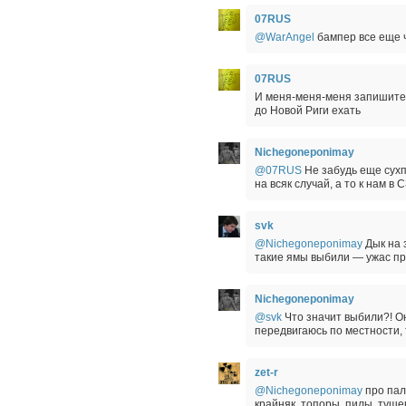
07RUS
@WarAngel
бампер все еще 
07RUS
И меня-меня-меня запишите!!
до Новой Риги ехать
Nichegoneponimay
@07RUS
Не забудь еще сухп
на всяк случай, а то к нам в
svk
@Nichegoneponimay
Дык на 
такие ямы выбили — ужас пр
Nichegoneponimay
@svk
Что значит выбили?! Он
передвигаюсь по местности,
zet-r
@Nichegoneponimay
про пал
крайняк. топоры, пилы, туше