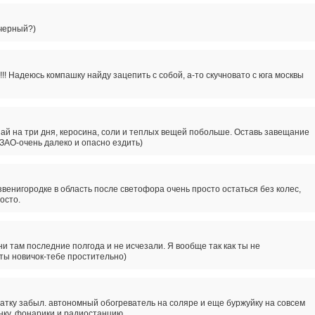
черный?)
! Надеюсь компашку найду зацепить с собой, а-то скучновато с юга москвы
ай на три дня, керосина, соли и теплых вещей побольше. Оставь завещание
 СЗАО-очень далеко и опасно ездить)
звенигородке в область после светофора очень просто остаться без колес,
осто.
и там последние полгода и не исчезали. Я вообще так как ты не
 ты новичок-тебе простительно)
атку забыл. автономный обогреватель на соляре и еще буржуйку на совсем
нку. фонарики и радиостанцию.