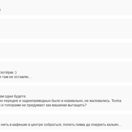
)
зотёрке :)
 я там не оставлю…
ам одни будете.
лно передне и заднеприводных было и нормально, не жаловались. Толпа
и и топорами не придумает как машинки вытащить?
-нить в кафешке в центре собраться, попить пивка да покурить кальян…