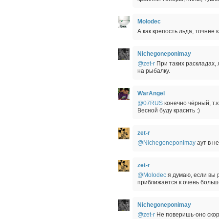
Molodec
А как крепость льда, точнее
Nichegoneponimay
@zet-r
При таких раскладах, 
на рыбалку.
WarAngel
@07RUS
конечно чёрный, т.к
Весной буду красить :)
zet-r
@Nichegoneponimay
аут в н
zet-r
@Molodec
я думаю, если вы 
приближается к очень больш
Nichegoneponimay
@zet-r
Не поверишь-оно скоро