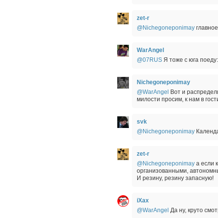
zet-r
@Nichegoneponimay
главное
WarAngel
@07RUS
Я тоже с юга поеду:
Nichegoneponimay
@WarAngel
Вот и распределит
милости просим, к нам в гост
svk
@Nichegoneponimay
Календа
zet-r
@Nichegoneponimay
а если 
организованными, автономн
И резину, резину запасную!
iXax
@WarAngel
Да ну, круто см