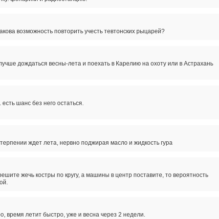
 какова возможность повторить учесть тевтонских рыцарей?
лучше дождаться весны-лета и поехать в Карелию на охоту или в Астрахань
. есть шанс без него остаться.
етерпении ждет лета, нервно поджирая масло и жидкость гура
решите жечь костры по кругу, а машины в центр поставите, то вероятность
ой.
, время летит быстро, уже и весна через 2 недели.