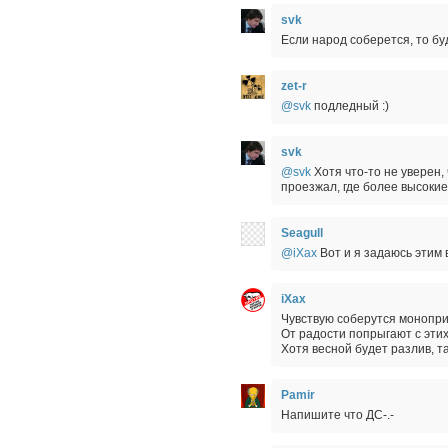
svk
Если народ соберется, то б
zet-r
@svk
подледный :)
svk
@svk
Хотя что-то не уверен, 
проезжал, где более высоки
Seagull
@iXax
Вот и я задаюсь этим
iXax
Чувствую соберутся монопри
От радости попрыгают с этих 
Хотя весной будет разлив, т
Pamir
Напишите что ДС-.-