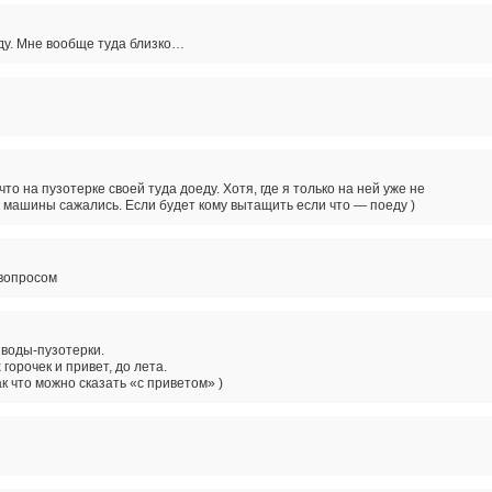
уду. Мне вообще туда близко…
что на пузотерке своей туда доеду. Хотя, где я только на ней уже не
е машины сажались. Если будет кому вытащить если что — поеду )
 вопросом
воды-пузотерки.
горочек и привет, до лета.
ак что можно сказать «с приветом» )