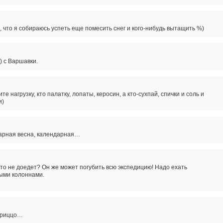
, что я собираюсь успеть еще помесить снег и кого-нибудь вытащить %)
) с Варшавки.
е нагрузку, кто палатку, лопаты, керосин, а кто-сухпай, спички и соль и
и)
рная весна, календарная…
кто не доедет? Он же может погубить всю экспедицию! Надо ехать
ыми колоннами.
отриццо…