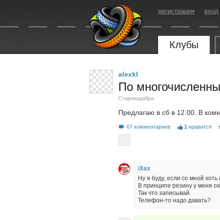
регистрация
вход
Клубы
alexkl
По многочисленны
Старокадабра
Предлагаю в сб в 12.00. В ком
67 комментариев
1
нравится
iXax
Ну я буду, если со мной хоть 
В принципе резину у меня о
Так что записывай.
Телефон-то надо давать?