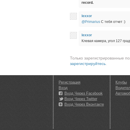
record.
lexxor
@Primarius
С тебя отчет :)
lexxor
Клевая камера, угол 127 град
Только зарегистрированные по
зарегистрируйтесь
.
Регистрация
Клубы
Вход
Водите
Вход Через Facebook
Автомо
Вход Через Twitter
Вход Через Вконтакте