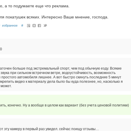
, а то подумаете еще что реклама.
ля покатушек всяких. Интересно Ваше мнение, господа.
избранное
#
70
заточен больше под экстремальный спорт, чем под обычную езду. Всякие
звука при сильном встречном ветре, водоустойчивость, возможность
я простого автомобиля лишнее. А вот быстро скинуть последние 5 минут
крепить видео к материалу дела было бы куда полезнее, но, насколько я
 может.
ть, конечно. Ну а вообще в целом как вариант (без учета ценовой политики)
вот эту камеру в первый раз увидел. сейчас поищу отзывы…