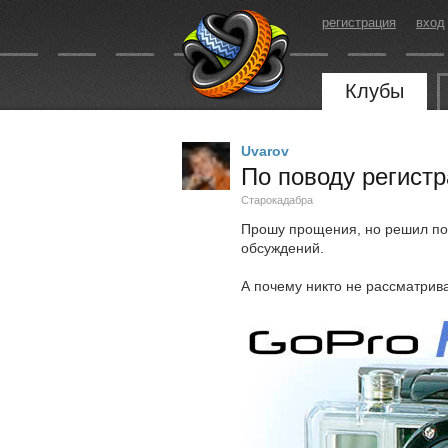
регистрация
вход
Клубы
Uvarov
По поводу регистр
Старокадабра
Прошу прощения, но решил по 
обсуждений.
А почему никто не рассматрив