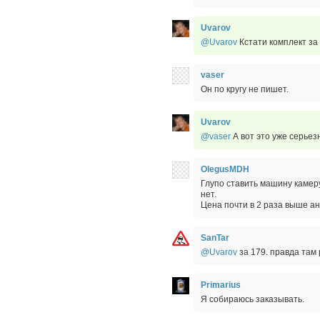
Uvarov
@Uvarov
Кстати комплект за 
vaser
Он по кругу не пишет.
Uvarov
@vaser
А вот это уже серьез
OlegusMDH
Глупо ставить машину камер
нет.
Цена почти в 2 раза выше ан
SanTar
@Uvarov
за 179. правда там 
Primarius
Я собираюсь заказывать.