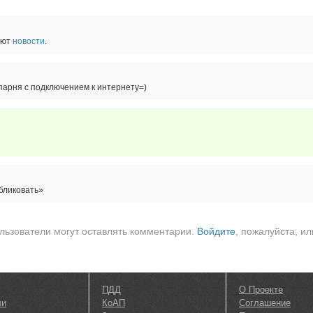
ают
новости
.
парня с подключением к интернету=)
бликовать»
льзователи могут оставлять комментарии.
Войдите
, пожалуйста, ил
ПДД
О Проекте
ли
КоАП
Соглашение