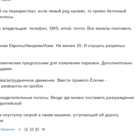
й на перекрестках: если левый ряд налево, то прямо бетонный
полосы
с владельцем: телефон, SMS, email, почта. Все каналы пинговать
ранам Европы/Америки/Азии. Не менее 20. И слушать разумных
кономические предпосылки для появления парковок. Дополнительно
судами
бка/затрудненное движение. Ввести правило Ёлочки -
 развороты из пробок
 разделительные полосы. Везде где можно поставить разграждение.
вропейской
а неуступку скорой а также машине, уступающей ей дорогу.
ми
избранное
#