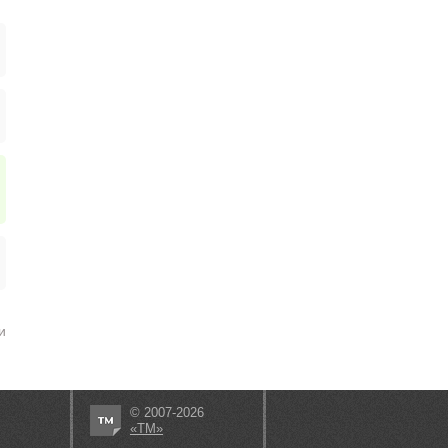
и
© 2007-2026
«ТМ»