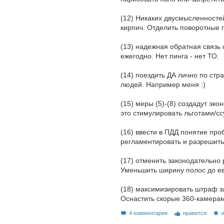
(12) Никаких двусмысленносте
кирпич. Отделить поворотные 
(13) надежная обратная связь 
ежегодно. Нет пинга - нет ТО.
(14) поездить ДА лично по ст
людей. Например меня :)
(15) меры (5)-(8) создадут э
это стимулировать льготами/с
(16) ввести в ПДД понятие про
регламентировать и разрешить
(17) отменить законодательно
Уменьшить ширину полос до е
(18) максимизировать штраф з
Оснастить скорые 360-камера
4 комментария
нравится