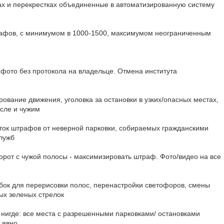
гах и перекрестках объединенные в автоматизированную систему
рафов, с минимумом в 1000-1500, максимумом неограниченным
и фото без протокола на владельце. Отмена института
ование движения, уголовка за остановки в узких/опасных местах,
исле и чужим
оток штрафов от неверной парковки, собираемых гражданскими
лужб
ворот с чужой полосы - максимизировать штраф. Фото/видео на все
обок для перерисовки полос, перенастройки светофоров, смены
ых зеленых стрелок
с нигде: все места с разрешенными парковками/ остановками
 явно