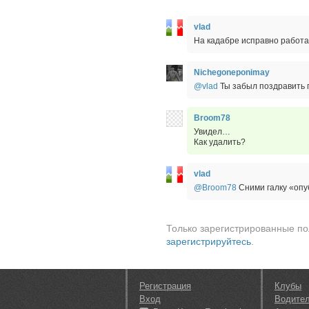
vlad
На кадабре исправно работ
Nichegoneponimay
@vlad
Ты забыл поздравить 
Broom78
Увидел…
Как удалить?
vlad
@Broom78
Сними галку «опу
Только зарегистрированные по
зарегистрируйтесь
.
Регистрация
Клубы
Вход
Водите