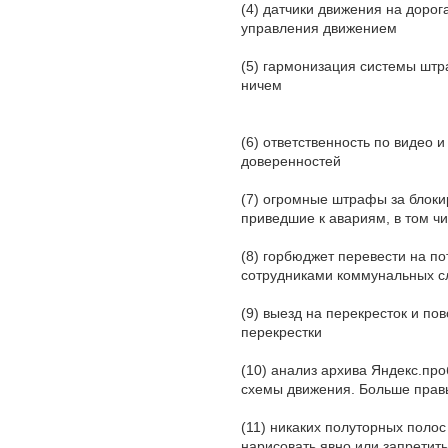
(4) датчики движения на доро
управления движением
(5) гармонизация системы шт
ничем
(6) ответственность по видео 
доверенностей
(7) огромные штрафы за блокир
приведшие к авариям, в том ч
(8) горбюджет перевести на п
сотрудниками коммунальных с
(9) выезд на перекресток и по
перекрестки
(10) анализ архива Яндекс.пр
схемы движения. Больше прав
(11) никаких полуторных поло
нарисовать явно или запретить