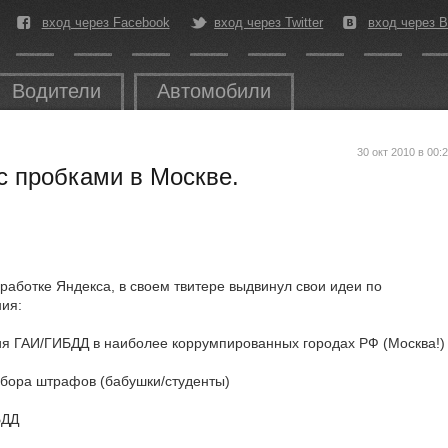
вход через Facebook
вход через Twitter
вход через В
Водители
Автомобили
30 окт 2010 в 00:
с пробками в Москве.
работке Яндекса, в своем твитере выдвинул свои идеи по
ия:
ция ГАИ/ГИБДД в наиболее коррумпированных городах РФ (Москва!)
сбора штрафов (бабушки/студенты)
БДД