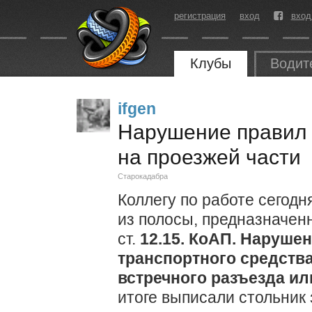
регистрация
вход
вход
Клубы
Водит
ifgen
Нарушение правил
на проезжей части
Старокадабра
Коллегу по работе сегод
из полосы, предназначен
ст.
12.15. КоАП. Наруше
транспортного средства
встречного разъезда ил
итоге выписали стольник 