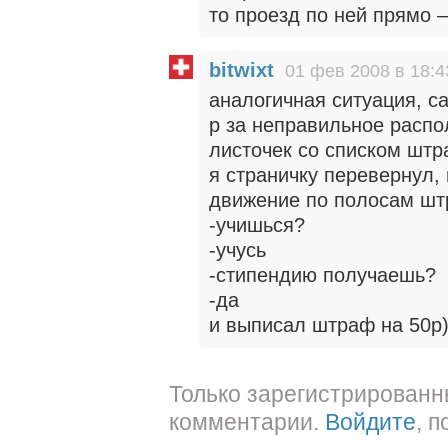
то проезд по ней прямо 
bitwixt
01 фев 2008 в 18:4
аналогичная ситуация, са
р за неправильное распо
листочек со списком штр
я страничку перевернул,
движение по полосам шт
-учишься?
-учусь
-стипендию получаешь?
-да
и выписал штраф на 50р
Только зарегистрированн
комментарии.
Войдите
, 