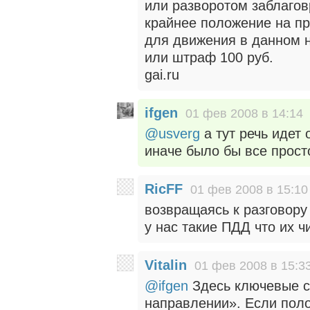
или разворотом заблаго
крайнее положение на пр
для движения в данном 
или штраф 100 руб.
gai.ru
ifgen
01 фев 2008 в 14:14
@usverg
а тут речь идет 
иначе было бы все просто
RicFF
01 фев 2008 в 15:10
возвращаясь к разговору
у нас такие ПДД что их 
Vitalin
01 фев 2008 в 15:3
@ifgen
Здесь ключевые с
направлении». Если поло