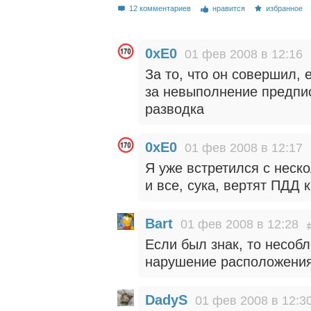
12 комментариев
нравится
избранное
0xE0
01 фев 2008 в 12:16
За то, что он совершил,
за невыполнение предпис
разводка
0xE0
01 фев 2008 в 12:17
Я уже встретился с неск
и все, сука, вертят ПДД 
Bart
01 фев 2008 в 12:28
Если был знак, то несобл
нарушение расположения
DadyS
01 фев 2008 в 12:3