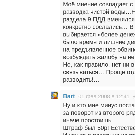
Моё мнение совпадает с
разводка чистой воды…На
раздела 9 ПДД вменялся
конкретно сослались… В
выбирается «более дене
было время и лишние де
на предъявленное обвин
возбуждать жалобу на н
Но, как правило, нет ни 
связываться… Проще отд
разводить!…
Bart
01 фев 2008 в 12:41
Ну и кто мне минус пос
за поворот из второго ря
иначе простоишь.
Штраф был 50р! Естестве