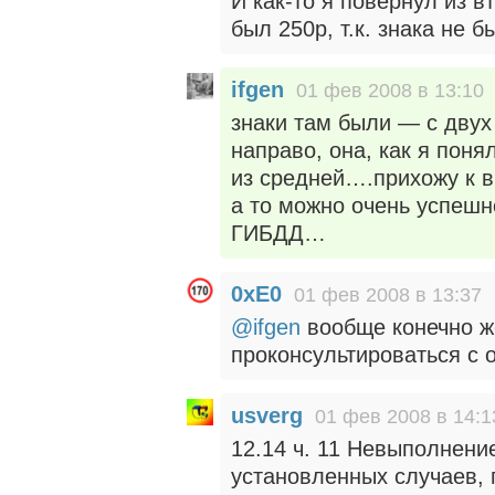
И как-то я повернул из в
был 250р, т.к. знака не б
ifgen
01 фев 2008 в 13:10
знаки там были — с двух
направо, она, как я поня
из средней….прихожу к в
а то можно очень успеш
ГИБДД…
0xE0
01 фев 2008 в 13:37
@ifgen
вообще конечно ж
проконсультироваться с
usverg
01 фев 2008 в 14:1
12.14 ч. 11 Невыполнени
установленных случаев, 