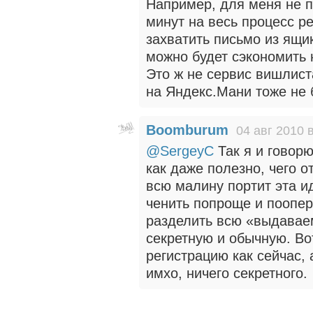
Например, для меня не 
минут на весь процесс р
захватить письмо из ящи
можно будет сэкономить
Это ж не сервис вишлист
на Яндекс.Мани тоже не 
Boomburum
04 авг 2010 
@SergeyC
Так я и говор
как даже полезно, чего о
всю малину портит эта и
ченить попроще и поопе
разделить всю «выдавае
секретную и обычную. Во
регистрацию как сейчас,
имхо, ничего секретного.