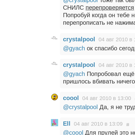
@crystalpool
Тоже так был
СНИЛС
перепроверяется
Попробуй когда он тебе 
перепрописать не нажима
crystalpool
04 авг 2010 в 
@gyach
ок спасибо сего
crystalpool
04 авг 2010 в 
@gyach
Попробовал ещё р
пришлось вбивать ничего
coool
04 авг 2010 в 13:00
@crystalpool
Да, я не тру
Ell
04 авг 2010 в 13:09
@coool
Для прулей это н