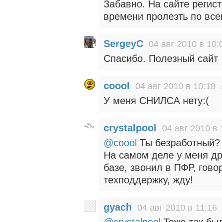
Забавно. На сайте регис
времени пролезть по все
SergeyC
04 авг 2010 в 10:
Спасибо. Полезный сайт
coool
04 авг 2010 в 10:18
У меня СНИЛСА нету:(
crystalpool
04 авг 2010 в 
@coool
Ты безработный?
На самом деле у меня др
базе, звонил в ПФР, гов
техподдержку, жду!
gyach
04 авг 2010 в 11:16