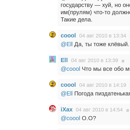
государству — хуй, но он
им(прулям) что-то должно
Такие дела.
coool
04 авг 2010 в 13:34
@Ell
Да, ты тоже клёвый.
Ell
04 авг 2010 в 13:39
@coool
Что мы все обо м
coool
04 авг 2010 в 14:19
@Ell
Погода пиздатенькая,
iXax
04 авг 2010 в 14:54
@coool
О.О?