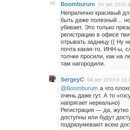
Boomburum
04 авг 2010 
Неприлично красивый для
быть даже полезный… но 
убивает. Это только пре
регистрацию в офисе тви
отрывать задницу (( Ну 
почта какая-то, ИНН-ы, 
толчке просили, как на л
там нагородили.
SergeyC
04 авг 2010 в 16:
@Boomburum
а что плохо
очень даже гут. А то «го
напрягает нереально)
Регистрация — да, жутко
доступны или будут дост
подразумевают всею дос