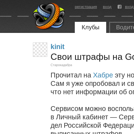
регистрация
вход
вход
Клубы
Водит
kinit
Свои штрафы на Go
Старокадабра
Прочитал на
Хабре
эту но
Сам я уже опробовал и с
что нет информации об оп
Сервисом можно воспольз
в Личный кабинет — Сер
дел Российской Федерац
выписанных штрафов.