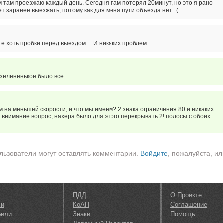
м там проезжаю каждый день. Сегодня там потерял 20минут, но это я рано
ет заранее выезжать, потому как для меня пути объезда нет. :(
те хоть пробки перед выездом… И никаких проблем.
 зелененькое было все…
 на меньшей скорости, и что мы имеем? 2 знака ограничения 80 и никаких
 внимание вопрос, нахера было для этого перекрывать 2! полосы с обоих
льзователи могут оставлять комментарии.
Войдите
, пожалуйста, ил
ПДД
О Проекте
ли
КоАП
Соглашение
били
Знаки
Помощь