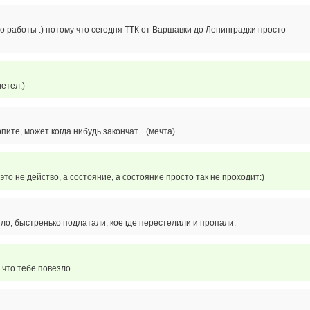
 работы :) потому что сегодня ТТК от Варшавки до Ленинградки просто
етел:)
пите, может когда нибудь закончат....(мечта)
то не действо, а состояние, а состояние просто так не проходит:)
ло, быстренько подлатали, кое где перестелили и пропали.
 что тебе повезло