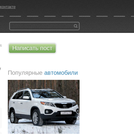
контакте
46
Написать пост
т
Популярные
автомобили