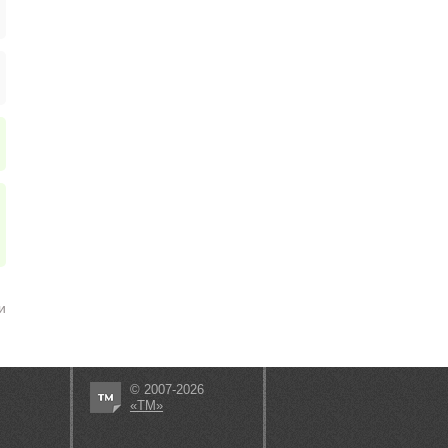
и
© 2007-2026
«ТМ»