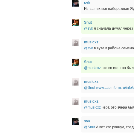
svk
Из-за них вся набережная Яу
Snut
@svk
я сначала думал через 
musicxz
@svk
в яузе в районе семено
Snut
@musicxz
это во сколько бы
musicxz
@Snut
www.caoinform.ru/info
musicxz
@musicxz
черт, это вчера бы
svk
@Snut
А вот кто рванул, соз