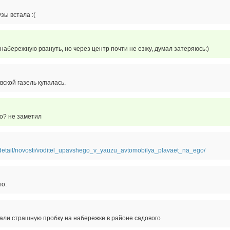
зы встала :(
набережную рвануть, но через центр почти не езжу, думал затеряюсь:)
вской газель купалась.
ло? не заметил
/detail/novosti/voditel_upavshego_v_yauzu_avtomobilya_plavaet_na_ego/
ло.
дали страшную пробку на набережке в районе садового