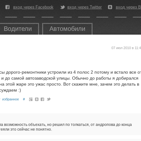
вход через Facebook
вход через Twitter
вход через В
Водители
Автомобили
07 июл 2010 в 11:
.
ы дорого-ремонтники устроили из 4 полос 2 потому и встало все о
 и до самой автозаводской улицы. Обычно до работы я добирался
А на этой жаре это ужас просто. Вот скажите мне, зачем это делать в
суждаем :)
избранное
#
а возможность объехать, но решил по толкаться, от андропова до конца
еяли это сейчас не понятно.