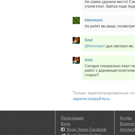
Не самое удачное место! Са
утром ехал. Завтра надо буд
klinsmann
Ну ребят вы ваще, посмотри
Snut
@klinsmann
дык смотрел же,
Snut
Сегодня специально ехал там
работ с дорожным полотном,
сторон?
Только зарегистрированные по
зарегистрируйтесь
.
Регистрация
Клубы
Вход
Водите
Вход Через Facebook
Автомо