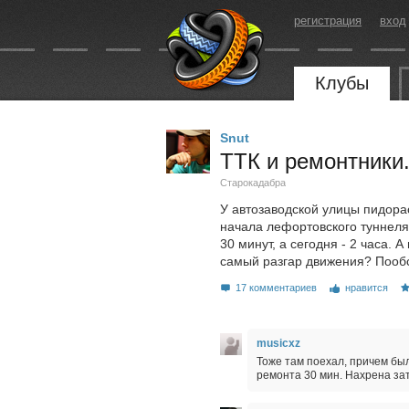
регистрация
вход
Клубы
Snut
ТТК и ремонтники
Старокадабра
У автозаводской улицы пидорас
начала лефортовского туннеля
30 минут, а сегодня - 2 часа. 
самый разгар движения? Пооб
17 комментариев
нравится
musicxz
Тоже там поехал, причем был
ремонта 30 мин. Нахрена зат