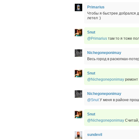
Primarius
Чтобы я быстрее добрался до
летел :)
Snut
@Primarius
там то я тоже пол
Nichegoneponimay
Весь город в раскопках-потер
Snut
@Nichegoneponimay
ремонт э
Nichegoneponimay
@Snut
У меня в районе прош
Snut
@Nichegoneponimay
Считай,
sundevil