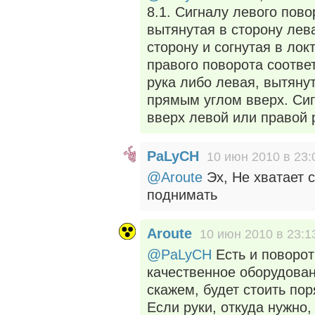
8.1. Сигналу левого пово
вытянутая в сторону лев
сторону и согнутая в ло
правого поворота соотве
рука либо левая, вытянут
прямым углом вверх. Си
вверх левой или правой 
PaLyCH
10 июн 2010 в 23:
@Aroute
Эх, Не хватает с
поднимать
Aroute
10 июн 2010 в 23:1
@PaLyCH
Есть и поворот
качественное оборудован
скажем, будет стоить пор
Если руки, откуда нужно