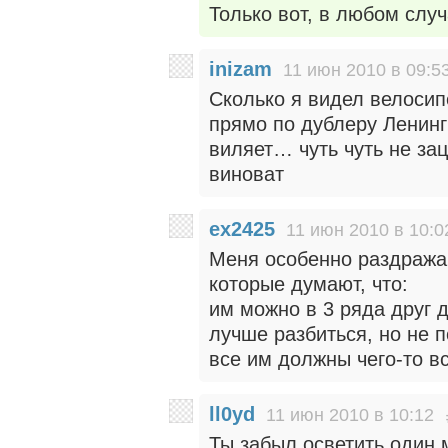
Только вот, в любом слу
inizam
11 июн 2010 в 09:5
Сколько я видел велосип
прямо по дублеру Ленин
виляет… чуть чуть не за
виноват
ex2425
11 июн 2010 в 10:0
Меня особенно раздража
которые думают, что:
им можно в 3 ряда друг д
лучше разбиться, но не п
все им должны чего-то вс
ll0yd
11 июн 2010 в 10:12
Ты забыл осветить один 