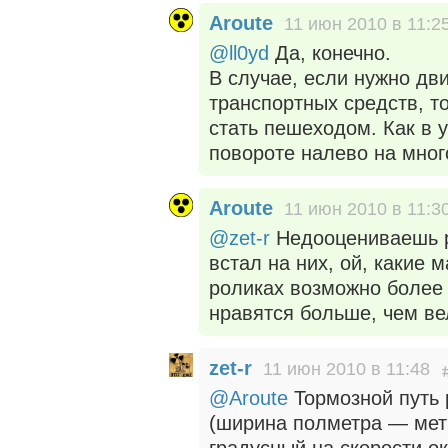
Aroute
11 июн 2010 в 11:2
@ll0yd
Да, конечно.
В случае, если нужно дв
транспортных средств, т
стать пешеходом. Как в у
повороте налево на мног
Aroute
11 июн 2010 в 11:3
@zet-r
Недооцениваешь ро
встал на них, ой, какие 
роликах возможно более
нравятся больше, чем ве
zet-r
11 июн 2010 в 11:48
@Aroute
Тормозной путь 
(ширина полметра — метр