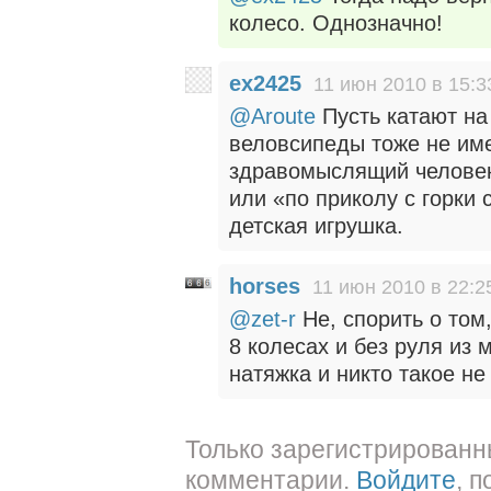
колесо. Однозначно!
ex2425
11 июн 2010 в 15:3
@Aroute
Пусть катают на
веловсипеды тоже не име
здравомыслящий человек 
или «по приколу с горки 
детская игрушка.
horses
11 июн 2010 в 22:2
@zet-r
Не, спорить о том
8 колесах и без руля из 
натяжка и никто такое не
Только зарегистрированн
комментарии.
Войдите
, 