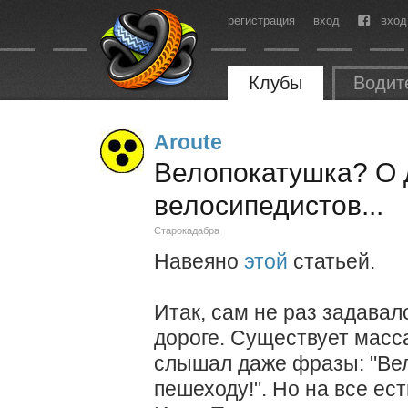
регистрация
вход
вход
Клубы
Водит
Aroute
Велопокатушка? О
велосипедистов...
Старокадабра
Навеяно
этой
статьей.
Итак, сам не раз задавал
дороге. Существует масса
слышал даже фразы: "Вел
пешеходу!". Но на все ес