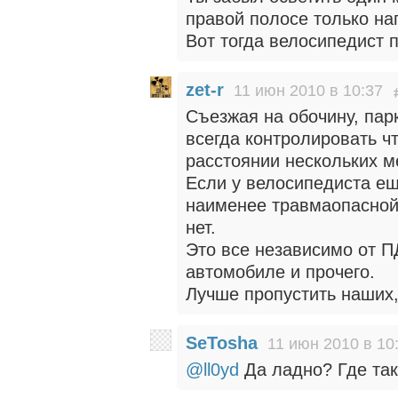
правой полосе только на
Вот тогда велосипедист 
zet-r
11 июн 2010 в 10:37
Съезжая на обочину, пар
всегда контролировать ч
расстоянии нескольких м
Если у велосипедиста ещ
наименее травмаопасной,
нет.
Это все независимо от ПД
автомобиле и прочего.
Лучше пропустить наших,
SeTosha
11 июн 2010 в 10
@ll0yd
Да ладно? Где так