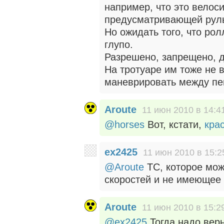
например, что это велоси
предусматривающей рул
Но ожидать того, что ро
глупо.
Разрешено, запрещено, д
На тротуаре им тоже не в
маневрировать между п
Aroute
11 июн 2010 в 14:4
@horses
Вот, кстати,
кра
ex2425
11 июн 2010 в 15:2
@Aroute
ТС, которое мож
скоростей и не имеющее 
Aroute
11 июн 2010 в 15:2
@ex2425
Тогда надо верн