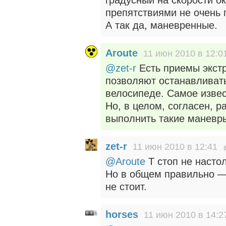
градусный на скорости о
препятствиями не очень п
А так да, маневренные.
Aroute
11 июн 2010 в 12:0
@zet-r
Есть приемы экстр
позволяют останавливать
велосипеде. Самое изве
Но, в целом, согласен, р
выполнить такие маневры
zet-r
11 июн 2010 в 12:41
@Aroute
Т стоп не насто
Но в общем правильно — 
не стоит.
horses
11 июн 2010 в 14:2