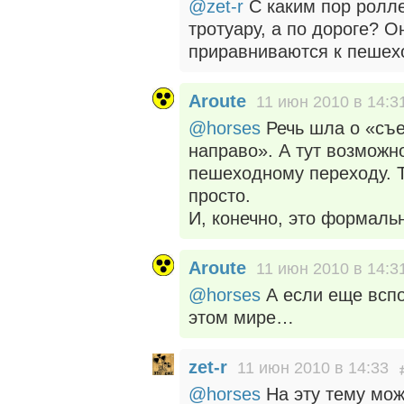
@zet-r
С каким пор ролле
тротуару, а по дороге? 
приравниваются к пешех
Aroute
11 июн 2010 в 14:3
@horses
Речь шла о «съе
направо». А тут возможн
пешеходному переходу. Т
просто.
И, конечно, это формал
Aroute
11 июн 2010 в 14:3
@horses
А если еще вспо
этом мире…
zet-r
11 июн 2010 в 14:33
@horses
На эту тему мож