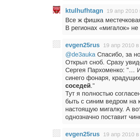
ktulhufhtagn
19 апр 2010 
Все ж фишка местечковая
В регионах «мигалок» не
evgen25rus
19 апр 2010 в
@de3auka
Спасибо, за н
Открыл сноб. Сразу уви
Сергея Пархоменко: "… И
синего фонаря, крадущих
соседей
."
Тут я полностью согласен
быть с синим ведром на 
настоящую мигалку. А в
однозначно поставит чин
evgen25rus
19 апр 2010 в