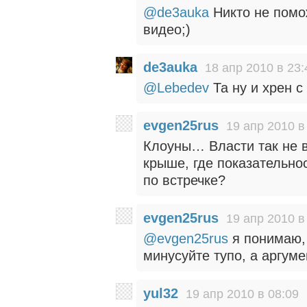
@de3auka
Никто не помо
видео;)
de3auka
18 апр 2010 в 23:
@Lebedev
Та ну и хрен с
evgen25rus
19 апр 2010 в
Клоуны… Власти так не в
крыше, где показательно
по встречке?
evgen25rus
19 апр 2010 в
@evgen25rus
я понимаю, 
минусуйте тупо, а аргуме
yul32
19 апр 2010 в 08:09