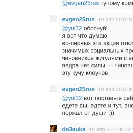
@evgen25rus
тупому ком
evgen25rus
19 апр 2010 в
@yul32
обоснуй!
я вот что думаю:
во-первых эта акция отв
значимых социальных пр
чиновников жигулями с ве
ведра нет силы — чиновн
эту кучу клоунов.
evgen25rus
19 апр 2010 в
@yul32
вот поставьте себ
едете вы, едете и тут, вн
поржал от души :))
de3auka
19 апр 2010 в 09: