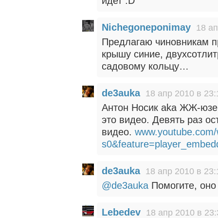
идет :D
Nichegoneponimay
18 ап
Предлагаю чиновникам п
крышу синие, двухсотлит
садовому кольцу…
de3auka
18 апр 2010 в 23:
Антон Носик aka ЖЖ-юзер
это видео. Девять раз о
видео.
www.youtube.com
s0&feature=player_embed
de3auka
18 апр 2010 в 23:
@de3auka
Помогите, оно 
Lebedev
18 апр 2010 в 23: