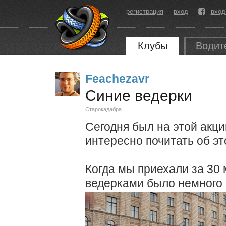
регистрация
вход
вход
Клубы
Водит
Feachezavr
Синие ведерки
Старокадабра
Сегодня был на этой акци
интересно почитать об э
Когда мы приехали за 30
ведерками было немного