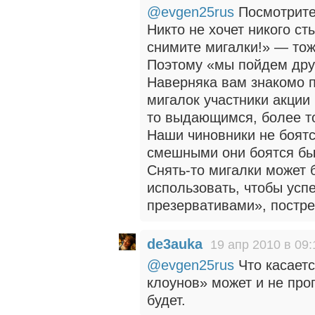
@evgen25rus
Посмотрите 
Никто не хочет никого ст
снимите мигалки!» — тож
Поэтому «мы пойдем дру
Наверняка вам знакомо 
мигалок участники акции
то выдающимся, более то
Наши чиновники не боятс
смешными они боятся быт
Снять-то мигалки может 
использовать, чтобы успе
презервативами», постр
de3auka
19 апр 2010 в 09:
@evgen25rus
Что касаетс
клоунов» может и не пропу
будет.