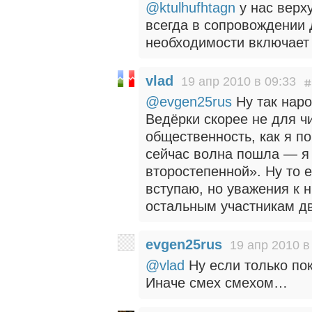
@ktulhufhtagn
у нас верх
всегда в сопровождении 
необходимости включает
vlad
19 апр 2010 в 09:33
@evgen25rus
Ну так наро
Ведёрки скорее не для ч
общественность, как я по
сейчас волна пошла — я
второстепенной». Ну то 
вступаю, но уважения к 
остальным участникам д
evgen25rus
19 апр 2010 в
@vlad
Ну если только пок
Иначе смех смехом…