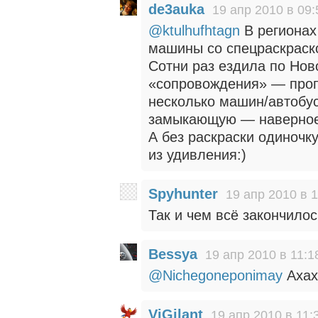
de3auka
19 апр 2010 в 09:
@ktulhufhtagn
В регионах
машины со спецраскраско
Сотни раз ездила по Нов
«сопровождения» — пропу
несколько машин/автобус
замыкающую — наверное, 
А без раскраски одиночк
из удивления:)
Spyhunter
19 апр 2010 в 
Так и чем всё закончило
Bessya
19 апр 2010 в 11:1
@Nichegoneponimay
Ахах
ViGilant
19 апр 2010 в 11: