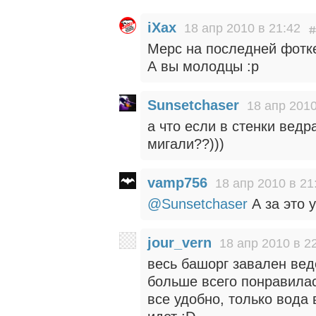
iXax
18 апр 2010 в 21:42
Мерс на последней фотке
А вы молодцы :p
Sunsetchaser
18 апр 2010
а что если в стенки ведр
мигали??)))
vamp756
18 апр 2010 в 21
@Sunsetchaser
А за это 
jour_vern
18 апр 2010 в 2
весь башорг завален вед
больше всего понравилась
все удобно, только вода