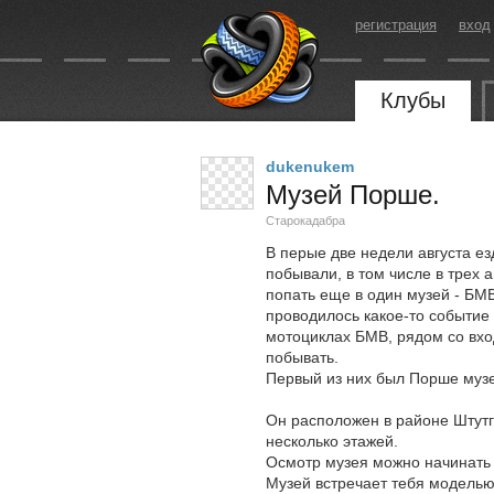
регистрация
вход
Клубы
dukenukem
Музей Порше.
Старокадабра
В перые две недели августа ез
побывали, в том числе в трех
попать еще в один музей - БМВ.
проводилось какое-то событие 
мотоциклах БМВ, рядом со вход
побывать.
Первый из них был Порше муз
Он расположен в районе Штутг
несколько этажей.
Осмотр музея можно начинать 
Музей встречает тебя моделью