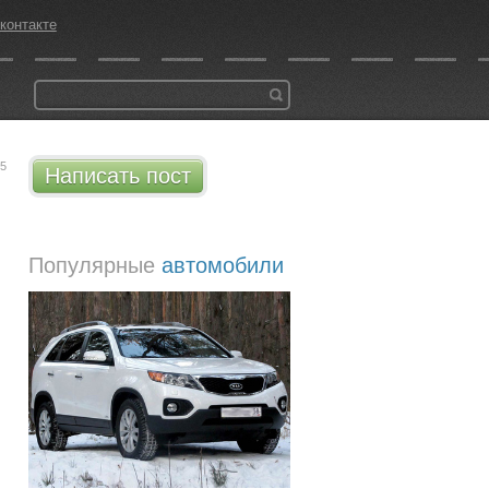
контакте
55
Написать пост
Популярные
автомобили