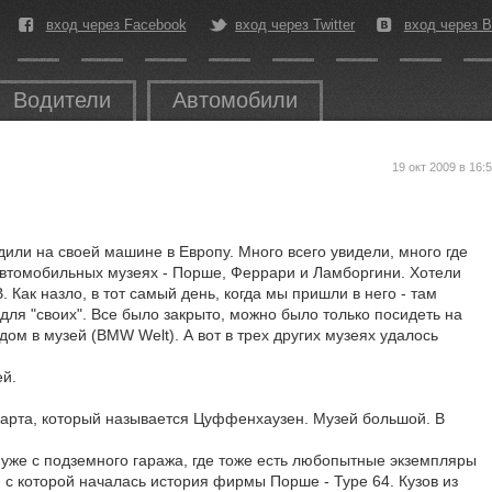
вход через Facebook
вход через Twitter
вход через В
Водители
Автомобили
19 окт 2009 в 16:
дили на своей машине в Европу. Много всего увидели, много где
 автомобильных музеях - Порше, Феррари и Ламборгини. Хотели
 Как назло, в тот самый день, когда мы пришли в него - там
для "своих". Все было закрыто, можно было только посидеть на
ом в музей (BMW Welt). А вот в трех других музеях удалось
ей.
арта, который называется Цуффенхаузен. Музей большой. В
уже с подземного гаража, где тоже есть любопытные экземпляры
 с которой началась история фирмы Порше - Type 64. Кузов из