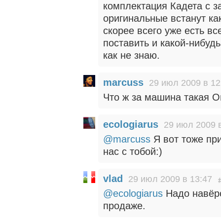
комплектация Кадета с з
оригинальные встанут ка
скорее всего уже есть в
поставить и какой-нибуд
как не знаю.
marcuss
29 июл 2009 в 12
Что ж за машина такая О
ecologiarus
29 июл 2009 
@marcuss
Я вот тоже при
нас с тобой:)
vlad
29 июл 2009 в 13:47
@ecologiarus
Надо навёрс
продаже.