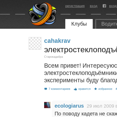
регистрация
вход
вход
Клубы
Водит
cahakrav
электростеклоподъ
Старокадабра
Всем привет! Интересуюс
электростеклоподъёмники 
эксперименты буду благ
7 комментариев
нравится
избранное
ecologiarus
29 июл 2009 
По поводу кадета не скаж