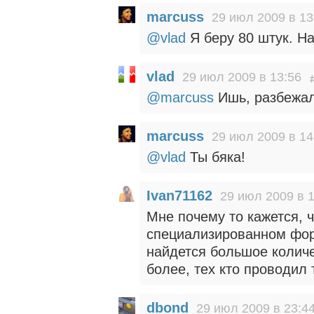
marcuss
29 июл 2009 в 13
@vlad
Я беру 80 штук. На
vlad
29 июл 2009 в 13:56
@marcuss
Ишь, разбежалс
marcuss
29 июл 2009 в 14
@vlad
Ты бяка!
Ivan71162
29 июл 2009 в 
Мне почему то кажется, ч
специализированном фору
найдется большое количе
более, тех кто проводи
dbond
29 июл 2009 в 23:4