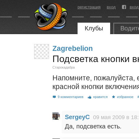
регистрация
вход
вход
Клубы
Водит
Zagrebelion
Подсветка кнопки 
Старокадабра
Напомните, пожалуйста, 
красной кнопки включени
9 комментариев
нравится
избранное
SergeyC
09 мая 2009 в 18
Да, подсветка есть.