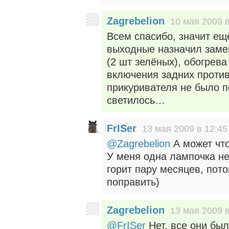
Zagrebelion
10 мая 2009 в
Всем спасибо, значит ещ
выходные назначил заме
(2 шт зелёных), обогрева
включения задних против
прикуривателя не было п
светилось…
FrISer
13 мая 2009 в 12:45
@Zagrebelion
А может что
У меня одна лампочка не
горит пару месяцев, пото
поправить)
Zagrebelion
13 мая 2009 в
@FrISer
Нет, все они был