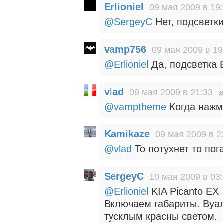
Erlioniel
09 мая 2009 в 19
@SergeyC
Нет, подсветки
vamp756
09 мая 2009 в 19
@Erlioniel
Да, подсветка 
vlad
09 мая 2009 в 21:33
@vamptheme
Когда нажмё
Kamikaze
09 мая 2009 в 2
@vlad
То потухнет то пога
SergeyC
10 мая 2009 в 03
@Erlioniel
KIA Picanto EX
Включаем габариты. Вуал
тусклым красны светом.