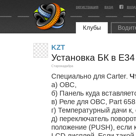
регистрация
вход
вход
Клубы
Водит
KZT
Установка БК в Е34
Старокадабра
Специально для Carter.
Ч
а) OBC,
б) Панель куда вставляет
в) Реле для OBC, Part 65
г) Температурный дачи к, 
д) переключатель поворот
положение (PUSH), если 
LCD дисплей. Если такой п