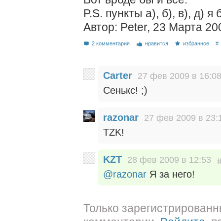
P.S. пункты а), б), в), д) я
Автор: Peter, 23 Марта 20
2 комментария
нравится
избранное
#
Carter
27 фев 2009 в 16:0
Сенькс! ;)
razonar
27 фев 2009 в 23:
TZK!
KZT
28 фев 2009 в 12:53
@razonar
Я за него!
Только зарегистрированн