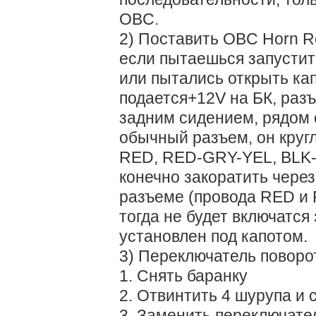
OBC.
2) Поставить OBC Horn Re
если пытаешься запустить
или пытались открыть кап
подается+12V на БК, разъ
задним сидением, рядом 
обычный разъем, он круг
RED, RED-GRY-YEL, BLK
конечно закоратить через
разъеме (провода RED и 
тогда не будет включатся
установлен под капотом.
3) Переключатель поворот
1. Снять баранку
2. Отвинтить 4 шурупа и 
3. Заменить переключате