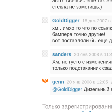
авто. Авенсис еще так ж
стекла не заметишь:)
GoldDigger
18 дек 2007 в
хм.. имхо то что по ссыл
бампера точно другие!
вот поставляли бы ещё
sanders
20 янв 2008 в 11:
Хм, не густо с изменени
только подстаканник сз
genn
20 янв 2008 в 12:05
@GoldDigger
Дизельный а
Только зарегистрированн