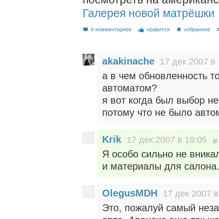
Галерея новой матрёшки
6 комментариев
нравится
избранное
akakinache
17 дек 2007 в 
а в чем обновленность то
автоматом?
я вот когда был выбор н
потому что не было авто
Krik
17 дек 2007 в 19:05
Я особо сильно не вника
и материалы для салона
OlegusMDH
17 дек 2007 в
Это, пожалуй самый нез