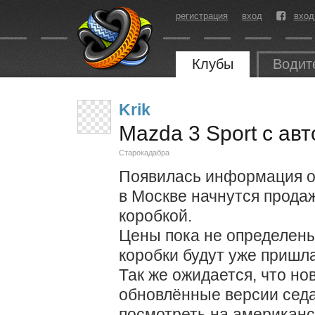
регистрация
вход
вход
Клубы
Водит
Krik
Mazda 3 Sport с ав
Старокадабра
Появилась информация о 
в Москве начнутся прода
коробкой.
Цены пока не определены
коробки будут уже пришл
Так же ожидается, что н
обновлённые версии седа
посмотреть на американс