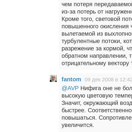
чем потеря передаваемо
из-за потерь от нагруже
Кроме того, световой пот
повышенного окисления ч
вылетаемой из выхлопной
турбулентные потоки, ко
разрежение за кормой, ч
обратном направлении, т
отрицательному вектору 
fantom
09 дек 2008 в 12:4
@AVP
Нифига оне не бол
высокую цветовую темпе
Значит, окружающий возд
быстрее. Соответственно,
повышаться. Сопротивле
увеличится.