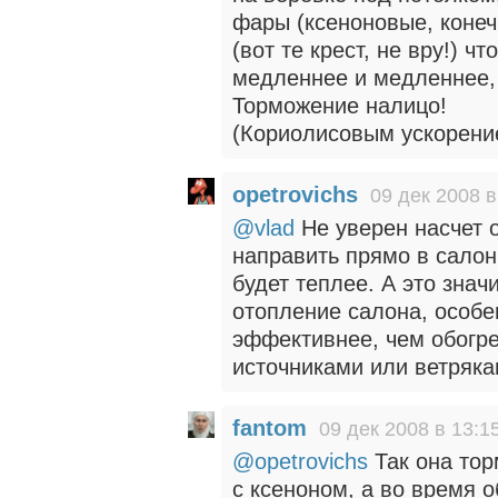
фары (ксеноновые, конеч
(вот те крест, не вру!) ч
медленнее и медленнее, 
Торможение налицо!
(Кориолисовым ускорени
opetrovichs
09 дек 2008 в
@vlad
Не уверен насчет о
направить прямо в салон
будет теплее. А это зна
отопление салона, особе
эффективнее, чем обогр
источниками или ветряка
fantom
09 дек 2008 в 13:1
@opetrovichs
Так она тор
с ксеноном, а во время 