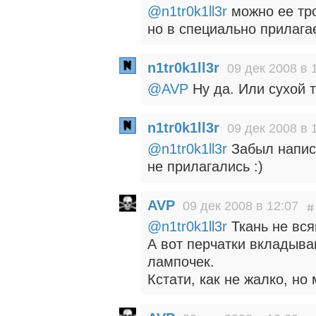
@n1tr0k1ll3r
можно ее тро
но в специально прилага
n1tr0k1ll3r
09 дек 2008 в 
@AVP
Ну да. Или сухой т
n1tr0k1ll3r
09 дек 2008 в 
@n1tr0k1ll3r
Забыл написа
не прилагались :)
AVP
09 дек 2008 в 12:07
@n1tr0k1ll3r
Ткань не вся
А вот перчатки вкладыв
лампочек.
Кстати, как не жалко, но