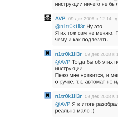
инструкции ничего не был
AVP
09 дек 2008 в 12:14
@n1tr0k1ll3r
Ну это…
Я их тож сам не меняю. П
чему и как подлезать…
n1tr0k1ll3r
09 дек 2008 в 
@AVP
Тогда бы об этих 
инструкции…
Пежо мне нравится, и ме
о ручке, т.к. автомат не
n1tr0k1ll3r
09 дек 2008 в 
@AVP
Я в итоге разобрал
реально мало :)