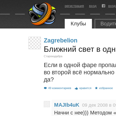
регистрация
вход
вход
Клубы
Водит
Zagrebelion
Ближний свет в од
Старокадабра
Если в одной фаре пропал
во второй всё нормально 
да?
49 комментариев
нравится
избранное
MAJIb4uK
09 дек 2008 в 0
Начни с нее))) Методом 