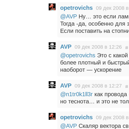
opetrovichs
09 дек 2008 в
@AVP
Ну… это если ламп
Тогда -да, особенно для
Если поставить на стопни
AVP
09 дек 2008 в 12:26
@opetrovichs
Это с какой
более плотный и быстрый
наоборот — ускорение
AVP
09 дек 2008 в 12:27
@n1tr0k1ll3r
как провода 
но теснота… и это не то
opetrovichs
09 дек 2008 в
@AVP
Скаляр вектора св