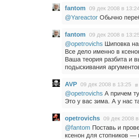
fantom
09 дек 2008 в 13:2
@Yareactor
Обычно переб
fantom
09 дек 2008 в 13:2
@opetrovichs
Шиповка на
Все дело именно в ксено
Ваша теория разбита и в
подыскивания аргументо
AVP
09 дек 2008 в 13:25
@opetrovichs
А причем ту
Это у вас зима. А у нас 
opetrovichs
09 дек 2008 в
@fantom
Поставь и пров
ксенон для стопников — 