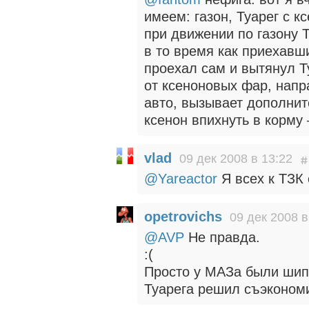
имеем: газон, Туарег с 
при движении по газону 
в то время как приехав
проехал сам и вытянул Т
от ксеноновых фар, нап
авто, вызывает дополнит
ксенон впихнуть в корму
vlad
09 дек 2008 в 13:22
@Yareactor
Я всех к ТЗК 
opetrovichs
09 дек 2008 в
@AVP
Не правда.
:(
Просто у МАЗа были шип
Туарега решил съэкономи