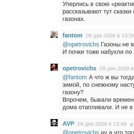
Уперлись в свою «реакти
рассказывают тут сказки
газонах.
fantom
09 дек 2008 в 13:3
@opetrovichs
Газоны не в
И почки тоже набухли по
opetrovichs
09 дек 2008 в
@fantom
А что ж вы тогд
зимой, по снежному наст
газону?
Впрочем, бывали времена
дома отапливали. И не в
AVP
09 дек 2008 в 13:48
@opetrovichs
ну а что то