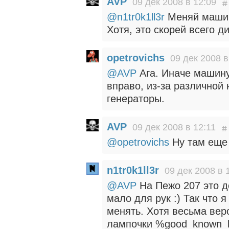
AVP
09 дек 2008 в 12:09
@n1tr0k1ll3r
Меняй машин
Хотя, это скорей всего д
opetrovichs
09 дек 2008 в
@AVP
Ага. Иначе машину
вправо, из-за различной
генераторы.
AVP
09 дек 2008 в 12:11
@opetrovichs
Ну там еще 
n1tr0k1ll3r
09 дек 2008 в 
@AVP
На Пежо 207 это до
мало для рук :) Так что 
менять. Хотя весьма вер
лампочки %good_known_b