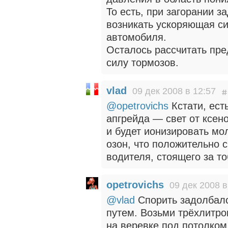
То есть, при загорании з
возникать ускоряющая с
автомобиля.
Осталось рассчитать пре
силу тормозов.
vlad
09 дек 2008 в 12:57
@opetrovichs
Кстати, ест
апгрейда — свет от ксен
и будет ионизировать мо
озон, что положительно 
водителя, стоящего за то
opetrovichs
09 дек 2008 в
@vlad
Спорить задолбалс
путем. Возьми трёхлитро
на веревке под потолком