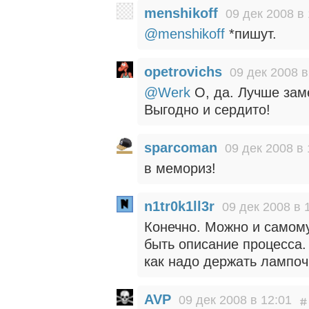
menshikoff
09 дек 2008 в 
@menshikoff
*пишут.
opetrovichs
09 дек 2008 в
@Werk
О, да. Лучше зам
Выгодно и сердито!
sparcoman
09 дек 2008 в 
в мемориз!
n1tr0k1ll3r
09 дек 2008 в 
Конечно. Можно и самом
быть описание процесса.
как надо держать лампочк
AVP
09 дек 2008 в 12:01