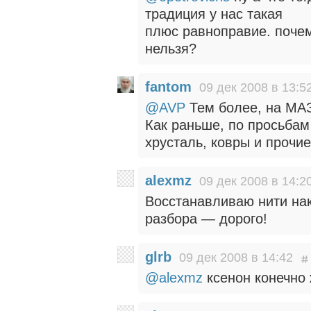
традиция у нас такая
плюс равноправие. почем
нельзя?
fantom
09 дек 2008 в 13:5
@AVP
Тем более, на МАЗ
Как раньше, по просьба
хрусталь, ковры и прочи
alexmz
09 дек 2008 в 14:2
Восстанавливаю нити нак
разбора — дорого!
glrb
09 дек 2008 в 14:42
@alexmz
ксенон конечно