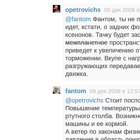
opetrovichs
09 дек 2008 в
@fantom
Фантом, ты не п
идет, кстати, о задних ф
ксенонов. Тачку будет з
межпланетное
пространст
приведет к увеличению о
торможении. Вкупе с наг
разгружающих передавае
движка.
fantom
09 дек 2008 в 12:5
@opetrovichs
Стоит поспо
Повышение температуры 
ртутного столба. Возник
машины и ее кормой.
А ветер по законам физи
давления в область пони