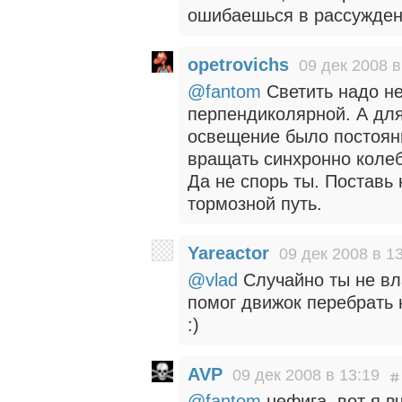
ошибаешься в рассужден
opetrovichs
09 дек 2008 в
@fantom
Светить надо не
перпендиколярной. А для
освещение было постоян
вращать синхронно коле
Да не спорь ты. Поставь 
тормозной путь.
Yareactor
09 дек 2008 в 1
@vlad
Случайно ты не вл
помог движок перебрать 
:)
AVP
09 дек 2008 в 13:19
@fantom
нефига. вот я в