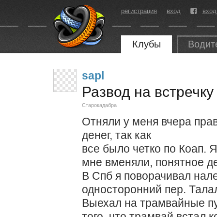
регистрация
вход
вход
Клубы
Водит
sapl
Развод на встречку
Старокадабра
Отняли у меня вчера пра
денег, так как
все было четко по Коап. 
мне вменяли, понятное де
В Спб я поворачивал нал
односторонний пер. Тала
Выехал на трамвайные пу
того, что трамвай встал 