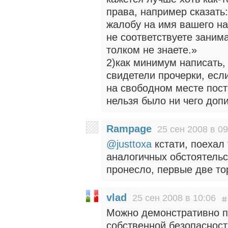
права, например сказать:
жалобу на имя вашего нач
не соответствуете заним
толком не знаете.»
2)как минимум написать, 
свидетели прочерки, если
на свободном месте пос
нельзя было ни чего допи
Rampage
25 сен 2008 в 09
@justtoxa
кстати, поехал
аналогичных обстоятель
пронесло, первые две то
vlad
25 сен 2008 в 10:06
Можно демонстративно п
собственной безопасност