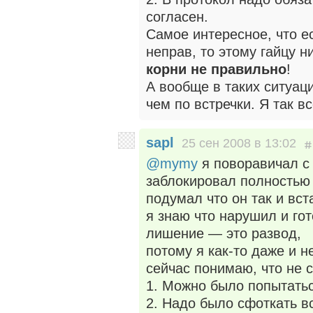
согласен.
Самое интересное, что ес
неправ, то этому гайцу н
корни не правильно
!
А вообще в таких ситуац
чем по встречки. Я так в
sapl
25 сен 2008 в 13:02
@mymy
я поворавичал с 
заблокировал полностью
подумал что он так и вс
я знаю что нарушил и гот
лишение — это развод,
потому я как-то даже и 
сейчас понимаю, что не 
1. Можно было попытатьс
2. Надо было сфоткать в