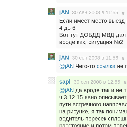
jAN
30 сен 2008 в 11:55
Если имеет место выезд н
4 до 6
Вот тут ДОБДД МВД дал р
вроде как, ситуация №2
jAN
30 сен 2008 в 11:56
@jAN
Чего-то
ссылка
не 
sapl
30 сен 2008 в 12:55
@jAN
да вроде так и не 
ч.3 12.15 явно описывае
пути встречного навправ
на рисунке, я так понима
водитель пересек сплошн
расстояние и потом пове