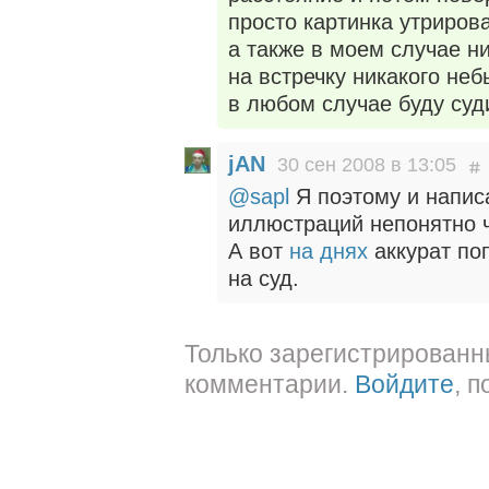
просто картинка утриров
а также в моем случае н
на встречку никакого не
в любом случае буду суд
jAN
30 сен 2008 в 13:05
@sapl
Я поэтому и напис
иллюстраций непонятно ч
А вот
на днях
аккурат по
на суд.
Только зарегистрированн
комментарии.
Войдите
, 