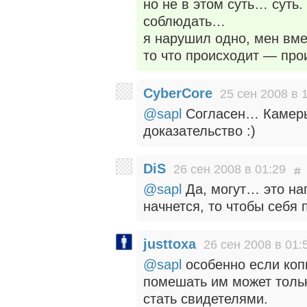
но не в этом суть… суть.
соблюдать…
я нарушил одно, мен вм
то что происходит — про
CyberCore
25 сен 2008 в 
@sapl
Согласен… Камеры 
доказательство :)
DiS
26 сен 2008 в 01:29
@sapl
Да, могут… это наг
начнется, то чтобы себя
justtoxa
26 сен 2008 в 01:
@sapl
особенно если коп
помешать им может тольк
стать свидетелями.