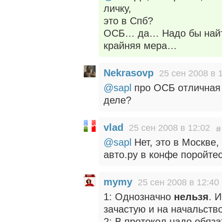
личку,
это в Спб?
ОСБ… да… Надо бы найти
крайняя мера…
Nekrasovp
25 сен 2008 в 
@sapl
про ОСБ отличная и
деле?
vlad
25 сен 2008 в 12:02
@sapl
Нет, это в Москве,
авто.ру в конфе поройтес
mymy
25 сен 2008 в 12:40
1: Однозначно
нельзя
. 
зачастую и на начальств
2: В протокол надо обяза