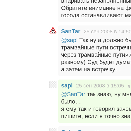
впаривать незаполненны
Обратите внимание на ф
города останавливают м
SanTar
25 сен 2008 в 14:5
@sapl
Так ну а должно бы
трамвайные пути встречн
через трамвайные пути».(
разному) Суд будет думат
а затем на встречку…
sapl
25 сен 2008 в 15:05
@SanTar
так знаю, ну мне
было…
я ему так и говорил заче
пишите, если я точно зна