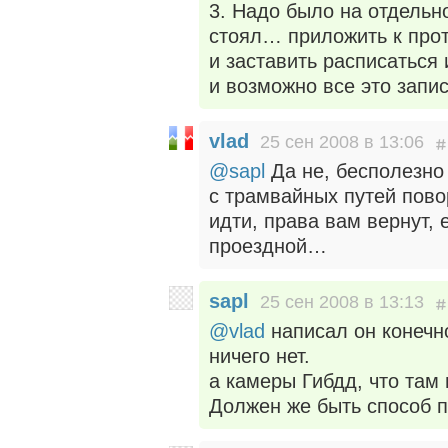
3. Надо было на отдельно
стоял… приложить к про
и заставить расписаться 
и возможно все это запи
vlad
25 сен 2008 в 13:06
@sapl
Да не, бесполезно 
с трамвайных путей пово
идти, права вам вернут, 
проездной…
sapl
25 сен 2008 в 13:13
@vlad
написал он конечно
ничего нет.
а камеры Гибдд, что там 
Должен же быть способ п