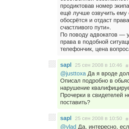
продиктовав номер экипа
ещё лучше озвучить ему 
обосрётся и отдаст прав
счастливого пути».
По поводу адвокатов — 
права в подобной ситуац
телефончик, цена вопрос
sapl
25 сен 2008 в 10:46
@justtoxa
Да я вроде долг
Описал подробно в обьяс
нарушение квалифицирует
Прочерки в свидетелей не
поставить?
sapl
25 сен 2008 в 10:50
@vlad
Да, интересно, есл