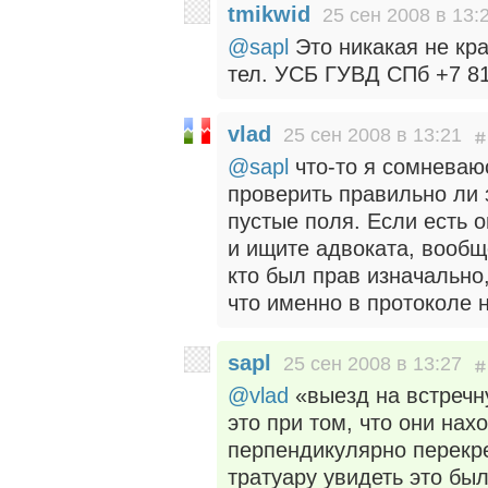
tmikwid
25 сен 2008 в 13:
@sapl
Это никакая не кр
тел. УСБ ГУВД СПб +7 81
vlad
25 сен 2008 в 13:21
@sapl
что-то я сомневаю
проверить правильно ли 
пустые поля. Если есть 
и ищите адвоката, вообщ
кто был прав изначально,
что именно в протоколе 
sapl
25 сен 2008 в 13:27
@vlad
«выезд на встречн
это при том, что они на
перпендикулярно перекре
тратуару увидеть это был