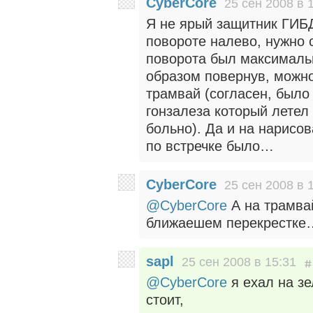
CyberCore
25 сен 2008 в 
Я не ярый защитник ГИБД
повороте налево, нужно с
поворота был максимальн
образом повернув, можно
трамвай (согласен, было
гонзалеза который летел
больно). Да и на нарисо
по встречке было…
CyberCore
25 сен 2008 в 
@CyberCore
А на трамвай
ближаешем перекрестке…
sapl
25 сен 2008 в 15:31
@CyberCore
я ехал на зе
стоит,