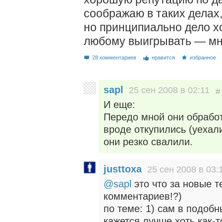
соображаю в таких делах
но принципиально дело хо
любому выигрывать — мне
28 комментариев
нравится
избранное
sapl
25 сен 2008 в 02:11
И еще:
Передо мной они обработ
вроде откупились (уехал
они резко свалили.
justtoxa
25 сен 2008 в 03:
@sapl
это что за новые т
комментариев!?)
по теме: 1) сам в подоб
кажется лучше хоть как-т