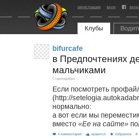
регистрация
вход
вход
Клубы
Водит
bifurcafe
в Предпочтениях де
мальчиками
Старокадабра
Если посмотреть профайл
(http://setelogia.autokadabr
нормально:
а вот если мы перемести
вместо
«Ее на сайте»
по
4 комментария
нравится
избранное
#