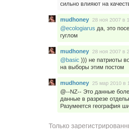
сильно влияют на качест
mudhoney
28 ноя 2007 в 
@ecologiarus
да, это пос
гуглом
mudhoney
28 ноя 2007 в 
@basic
))) не патриоты в
на выборы этим постом
mudhoney
25 мар 2010 в 
@--NZ-- Это данные боле
данные в разрезе отдельн
Разумеется география ши
Только зарегистрированн