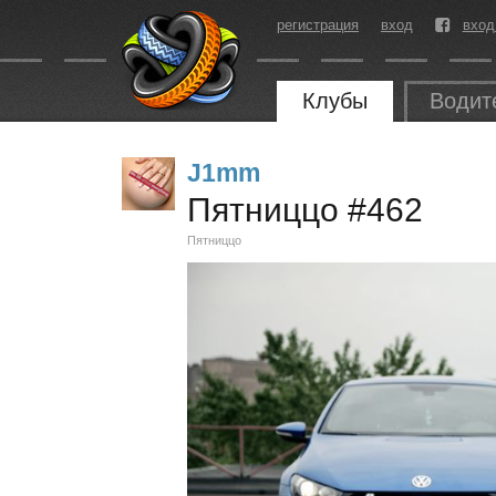
регистрация
вход
вход
Клубы
Водит
J1mm
Пятниццо #462
Пятниццо