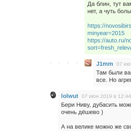
Да блин, тут ва
нет, а чуть боль
https://novosibi
minyear=2015
https://auto.ru/
sort=fresh_rel
J1mm
07 ию
Там были ва
все. Но агре
lolwut
07 июн 2019 в 12:44
Бери Ниву, дубасить можн
очень дёшево )
А на велике можно же св