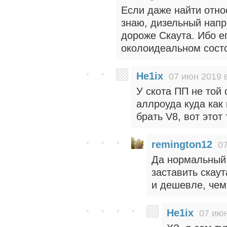
Если даже найти отно
знаю, дизельный напр
дороже Скаута. Ибо е
околоидеальном состоя
He1ix
07 июн 2019 
У скота ПП не той 
аллроуда куда как 
брать V8, вот этот
remington12
07
Да нормальный 
заставить скау
и дешевле, чем
He1ix
07 июн