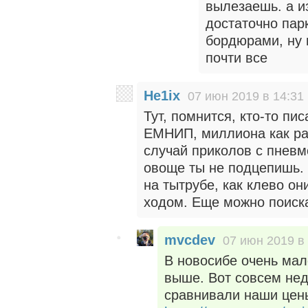
вылезаешь. а и
достаточно пар
бордюрами, ну и
почти все
He1ix
07 июн 2019 в 14:31
Тут, помнится, кто-то пис
ЕМНИП, миллиона как раз
случай приколов с пневм
овоще ты не подцепишь.
на тытрубе, как клево о
ходом. Еще можно поиск
mvcdev
07 июн 2019 в
В новосибе очень мал
выше. Вот совсем не
сравнивали наши цен