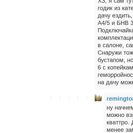
ХЗ, я сам т
годик из кат
дачу ездить,
А4/5 и БНВ 
Подключайка
комплектаци
в салоне, са
Снаружи тож
бустапом, н
6 с копейкам
геморройнос
на дачу мож
remingto
ну начне
можно вз
кваттро. 
менее за