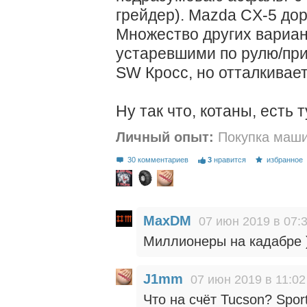
грейдер). Mazda CX-5 дор
Множество других вариан
устаревшими по рулю/при
SW Кросс, но отталкивает
Ну так что, котаны, есть 
Личный опыт:
Покупка маш
30 комментариев
3
нравится
избранное
MaxDM
07 июн 2019 в 07:
Миллионеры на кадабре 
J1mm
07 июн 2019 в 11:02
Что на счёт Tucson? Spor