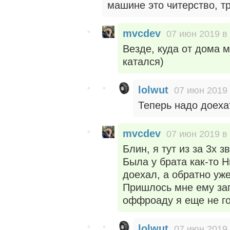
машине это читерство, т
mvcdev
07 июн 2019 в
Везде, куда от дома 
катался)
lolwut
07 июн 2019 
Теперь надо доехат
mvcdev
07 июн 2019 в
Блин, я тут из за 3х з
Была у брата как-то Н
доехал, а обратно уж
Пришлось мне ему зап
оффроаду я еще не го
lolwut
07 июн 2019 