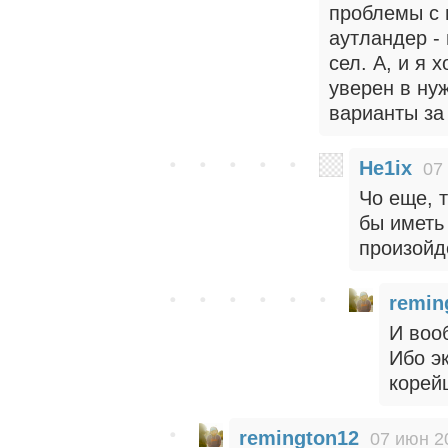
проблемы с 
аутландер - 
сел. А, и я 
уверен в нуж
варианты за
He1ix
07
Чо еще, т
бы иметь 
произойд
remin
И воо
Ибо э
корей
remington12
07 июн 2