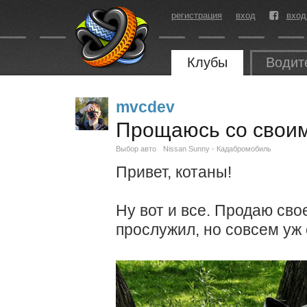
регистрация
вход
вход
Клубы
Водит
mvcdev
Прощаюсь со свои
Выбор авто
Nissan Sunny - Кадабромобиль
Привет, котаны!
Ну вот и все. Продаю сво
прослужил, но совсем уж 