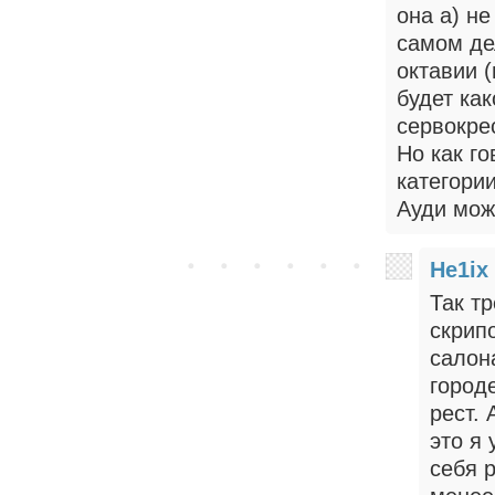
она а) не
самом де
октавии (
будет ка
сервокре
Но как го
категори
Ауди мож
He1ix
Так тр
скрип
салон
городе
рест. 
это я 
себя 