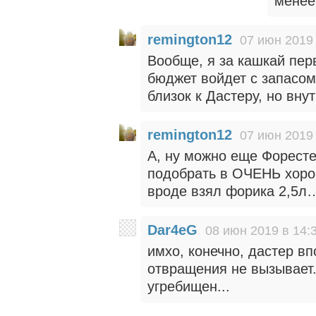
менее
remington12
07 июн 2019 
Вообще, я за кашкай пер
бюджет войдет с запасом
близок к Дастеру, но вн
remington12
07 июн 2019 
А, ну можно еще Форесте
подобрать в ОЧЕНЬ хорош
вроде взял форика 2,5л
Dar4eG
08 июн 2019 в 14:
имхо, конечно, дастер в
отвращения не вызывает..
угребищен...