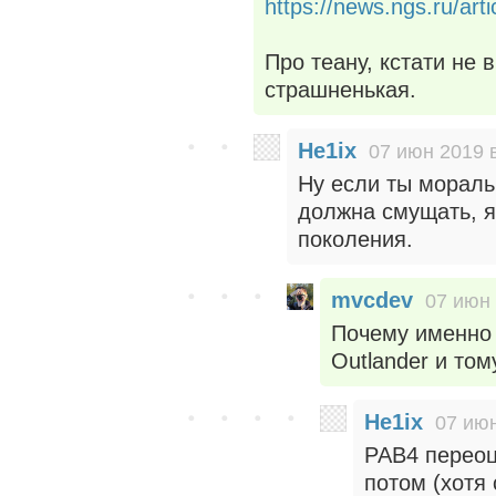
https://news.ngs.ru/art
Про теану, кстати не 
страшненькая.
He1ix
07 июн 2019 
Ну если ты мораль
должна смущать, я
поколения.
mvcdev
07 июн 
Почему именно C
Outlander и то
He1ix
07 июн
РАВ4 переоце
потом (хотя 