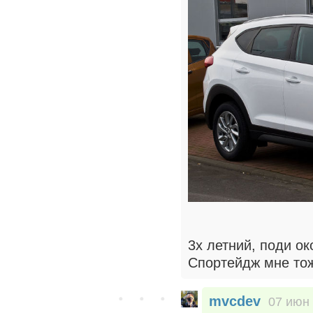
3х летний, поди о
Спортейдж мне тож
mvcdev
07 июн 