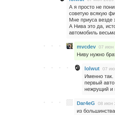
А я просто не пон
советую всякую фи
Мне приуса везде 
А Нива это да, ис
автомобиль весьма
mvcdev
07 июн 
Ниву нужно бра
lolwut
07 ию
Именно так.
первый авто
нежрущий и 
Dar4eG
08 июн 
из большинства