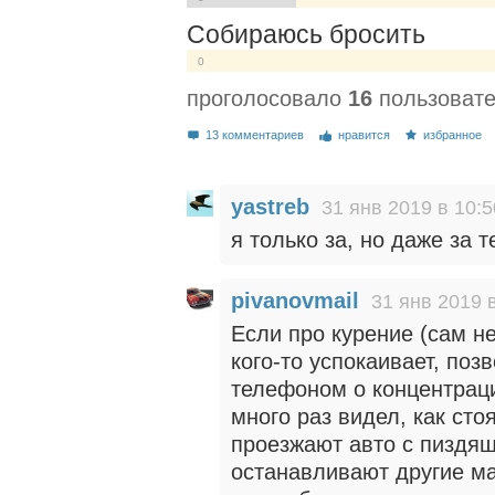
Собираюсь бросить
0
проголосовало
16
пользоват
13 комментариев
нравится
избранное
yastreb
31 янв 2019 в 10:5
я только за, но даже за
pivanovmail
31 янв 2019 
Если про курение (сам не
кого-то успокаивает, поз
телефоном о концентраци
много раз видел, как ст
проезжают авто с пиздя
останавливают другие ма