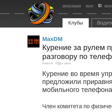
регистрация
вход
вход
Клубы
Водит
MaxDM
Курение за рулем 
разговору по теле
Новости
ПДД и закон
Курение во время уп
предложили приравня
мобильного телефона
Член комитета по физичес