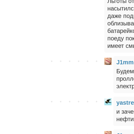
Льготы от
насытился
даже под
облизыва
батарейко
поеду пок
имеет см
J1mm
Будем
пролл
элект
yastr
и заче
нефти