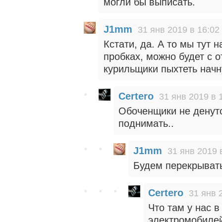
могли бы выписать.
J1mm
31 янв 2019 в 16:02
Кстати, да. А то мы тут 
пробках, можно будет с о
курильщики пыхтеть начн
Certero
31 янв 2019 в 
Обоченщики не денутс
поднимать..
J1mm
31 янв 2019 
Будем перекрывать
Certero
31 янв 
Что там у нас в
электромобиле