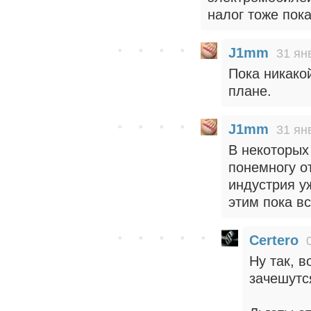
налог тоже пок
J1mm
31 ян
Пока никако
плане.
J1mm
31 ян
В некоторых
понемногу о
индустрия у
этим пока вс
Certero
Ну так, в
зачешутся