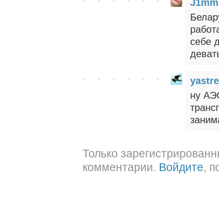
J1mm
Белар
работ
себе д
деват
yastr
ну АЭ
транс
заним
Только зарегистрированн
комментарии.
Войдите
, 