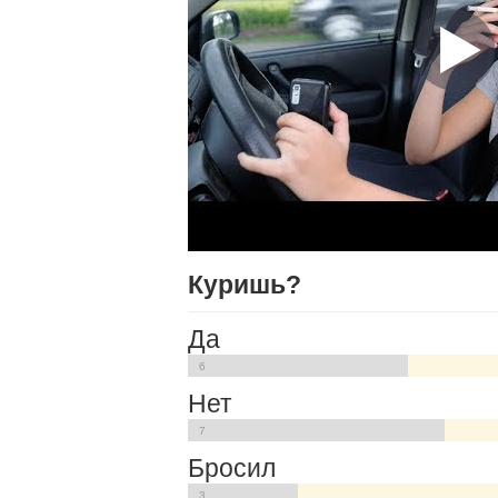
Куришь?
Да
6
Нет
7
Бросил
3