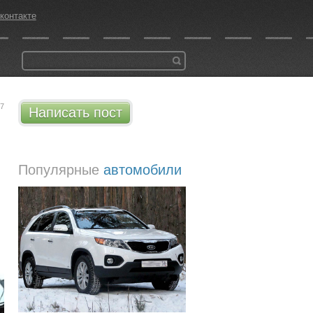
контакте
07
Написать пост
Популярные
автомобили