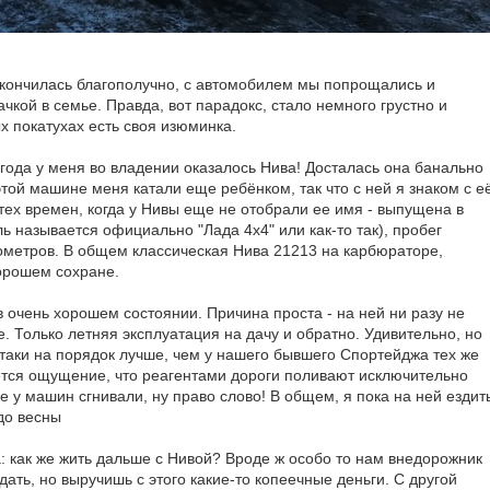
 кончилась благополучно, с автомобилем мы попрощались и
чкой в семье. Правда, вот парадокс, стало немного грустно и
х покатухах есть своя изюминка.
года у меня во владении оказалось Нива! Досталась она банально
этой машине меня катали еще ребёнком, так что с ней я знаком с е
тех времен, когда у Нивы еще не отобрали ее имя - выпущена в
ль называется официально "Лада 4x4" или как-то так), пробег
ометров. В общем классическая Нива 21213 на карбюраторе,
хорошем сохране.
 в очень хорошем состоянии. Причина проста - на ней ни разу не
. Только летняя эксплуатация на дачу и обратно. Удивительно, но
 таки на порядок лучше, чем у нашего бывшего Спортейджа тех же
ется ощущение, что реагентами дороги поливают исключительно
ее у машин сгнивали, ну право слово! В общем, я пока на ней ездит
до весны
а: как же жить дальше с Нивой? Вроде ж особо то нам внедорожник
дать, но выручишь с этого какие-то копеечные деньги. С другой