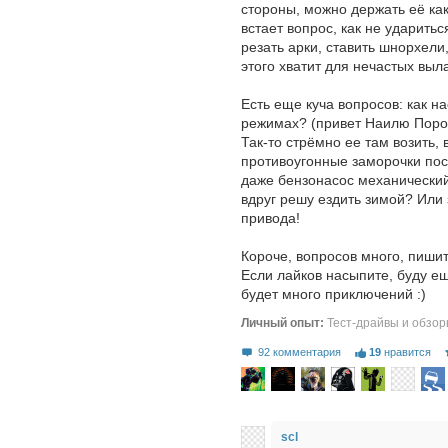
стороны, можно держать её как
встает вопрос, как не ударитьс
резать арки, ставить шнорхели
этого хватит для нечастых вы
Есть еще куча вопросов: как н
режимах? (привет Наилю Порош
Так-то стрёмно ее там возить, 
противоугонные заморочки пос
даже бензонасос механический
вдруг решу ездить зимой? Или
привода!
Короче, вопросов много, пишит
Если лайков насыпите, буду ещ
будет много приключений :)
Личный опыт:
Тест-драйвы и обзо
92 комментария
19
нравится
scl