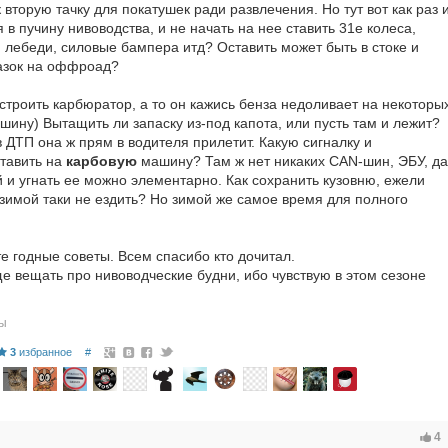
 вторую тачку для покатушек ради развлечения. Но тут вот как раз 
я в пучину нивоводства, и не начать на нее ставить 31е колеса,
, лебеди, силовые бампера итд? Оставить может быть в стоке и
лазок на оффроад?
астроить карбюратор, а то он кажись бенза недоливает на некоторы
ину) Вытащить ли запаску из-под капота, или пусть там и лежит?
в ДТП она ж прям в водителя прилетит. Какую сигналку и
тавить на
карбовую
машину? Там ж нет никаких CAN-шин, ЭБУ, да
 и угнать ее можно элементарно. Как сохранить кузовню, ежели
 зимой таки не ездить? Но зимой же самое время для полного
е годные советы. Всем спасибо кто дочитал.
е вещать про нивоводческие будни, ибо чувствую в этом сезоне
ры
3
избранное
#
4