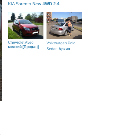
KIA Sorento
New 4WD 2.4
Chevrolet Aveo
Volkswagen Polo
мелкий [Продан]
Sedan
Архип
а