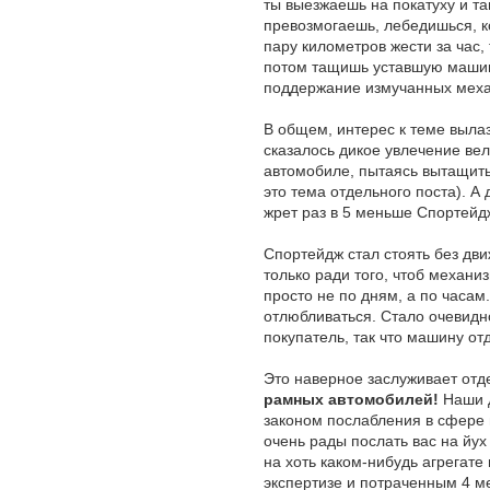
ты выезжаешь на покатуху и т
превозмогаешь, лебедишься, ко
пару километров жести за час,
потом тащишь уставшую машину
поддержание измучанных меха
В общем, интерес к теме вылазо
сказалось дикое увлечение вел
автомобиле, пытаясь вытащить 
это тема отдельного поста). А
жрет раз в 5 меньше Спортейд
Спортейдж стал стоять без движ
только ради того, чтоб механи
просто не по дням, а по часам.
отлюбливаться. Стало очевидн
покупатель, так что машину от
Это наверное заслуживает отд
рамных автомобилей!
Наши д
законом послабления в сфере 
очень рады послать вас на йух
на хоть каком-нибудь агрегате 
экспертизе и потраченным 4 м