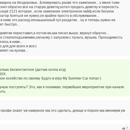
икарна на бездорожье...Блокировать разве что зажигание... у меня тоже
нял обратно все на старую девятку,хотел продать девятку и пересесть
,ещё 2121 которая...если зажигание электронное кайф,если бегунок
ратор бояться не нужно,он крайне просто в обслуживании...
 ниве это расход ипоаышенный гул раздатки... ну и теперь нужно ее
ет быстро...
девятки переставил,а потом кю,как писал выше, вернул обратно...
е стеклоподъемнмки,сигналку с запуском с пульта, музыка. Проходимость
лось в ниве...
 для,для всего и вся:(
ияет на кузова...
только бесконтактное (датчик холла итд)
ПХХ.
ное хозяйство по своему. Будто в игру My Summer Car попал )
лучше поступить? Это, как я понимаю, первейшее мероприятие при начале
ыть.
но профи знают уж наверное как это сделать, днище и пороги как минимум уж
7