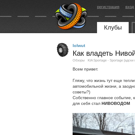
регистрация
вход
Клубы
lolwut
Как владеть Нивой
Обзоры
KIA Sportage - Sportage [адски
Всем привет.
Гляжу, что жизнь тут еще теп
автомобильной жизни, а заодн
советы?)
Собственно главное событие, 
для себя стал
НИВОВОДОМ