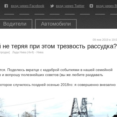
вход через Facebook
вход через Twitter
вход через В
Водители
Автомобили
09 янв 2019 в 19:
 не теряя при этом трезвость рассудка?
 продан]
Лада Нива (4x4) - Нива
лится. Поделюсь вкратце с кадаброй событиями в нашей семейной
о и вопрошу полезнейших советов (вы же любите раздавать
которое случилось поздней осенью 2018го: я совершенно внезапно