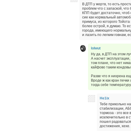
В ДТП у жертв, то есть прос
проблем что с запаской, что
КПП будет достаточно, чтоб 
сие как нормальный автомоб
примуса, из которого Тойота
более острой, я думаю. То 
города, имеющего нормальну
и лазить по легким говнам, е
lolwut
Ну да, в ДТП на этом лу
А насчет эксплуатации,
том плане, что нет ник
кайфово таким кондовы
Разве что я нихрена ещ
Вроде ж как кран печки 
тогда себе температуру
He1ix
Тебе прикольно на
стабилизации, АБС
тормоза - это все
исключительно в с
пошел радоваться 
достижения, хехе.