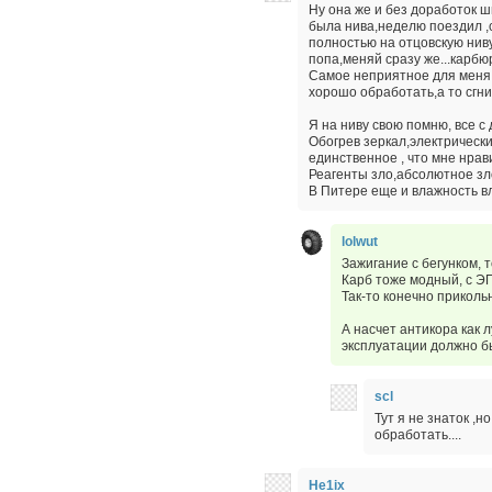
Ну она же и без доработок ш
была нива,неделю поездил ,с
полностью на отцовскую ниву
попа,меняй сразу же...карбю
Самое неприятное для меня в
хорошо обработать,а то сгни
Я на ниву свою помню, все с 
Обогрев зеркал,электрически
единственное , что мне нрави
Реагенты зло,абсолютное зло
В Питере еще и влажность вл
lolwut
Зажигание с бегунком, 
Карб тоже модный, с Э
Так-то конечно приколь
А насчет антикора как 
эксплуатации должно б
scl
Тут я не знаток ,
обработать....
He1ix