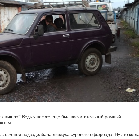
 так вышло? Ведь у нас же еще был восхитительный рамный
катом
нас с женой подзадолбала движуха сурового оффроада. Ну это когд