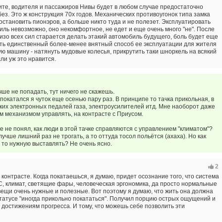
тите, водителя и пассажиров Нивы будет в любом случае предостаточно
 без. Это ж конструкция 70х годов. Механических противоугонок типа замка
остановить пионэров, а больше никто туда и не полезет. Эксплуатировать
иль невозможно, оно некомфортное, не едет и еще очень много "не". После
 изо всех сил старается делать этакий автомобиль будущего, боль будет еще
есть единственный более-менее внятный способ ее эксплуатации для жителя
ю машину - натянуть мудовые колесья, прикрутить таки шноркель на всякий
сли уж это нравится.
чше не попадать, тут ничего не скажешь.
 покатался я чуток еще осенью пару раз. В принципе то тачка прикольная, в
аких электронных педалей газа, электроусилителей итд. Мне наоборот даже
м механизмом управлять, на контрасте с Приусом.
е не понял, как люди в этой тачке справляются с управлением "климатом"?
лучше лишний раз не трогать, а то оттуда тосол польётся (ахаха). Но как
 то нужную выставлять? Не очень ясно.
2
 контрасте. Когда покатаешься, я думаю, придет осознание того, что система
, климат, светящие фары, человеческая эргономика, да просто нормальные
 вещи очень нужные и полезные. Вот поэтому я думаю, что жить она должна
татусе "иногда прикольно покататься". Получил порцию острых ощущений и
достижениям прогресса. И тому, что можешь себе позволить эти