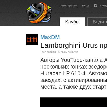
регистрация
вход
вход
Клубы
Водит
MaxDM
Lamborghini Urus п
Тест-драйвы
С миру по нитке
Авторы YouTube-канала Ar
нескольких гонках вседор
Huracan LP 610-4. Автом
заездах: с активированны
места, а также двух старт