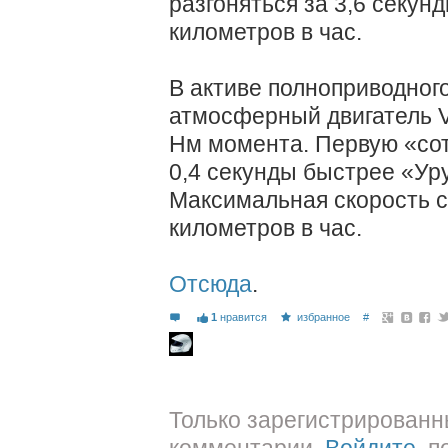
разгоняться за 3,6 секу
километров в час.
В активе полноприводног
атмосферный двигатель V
Нм момента. Первую «со
0,4 секунды быстрее «Уру
Максимальная скорость с
километров в час.
Отсюда
.
1
нравится
избранное
#
Только зарегистрированн
комментарии.
Войдите
, 