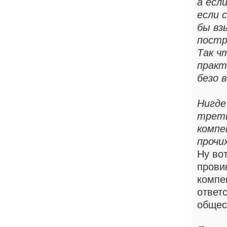
а есл
если 
бы вз
постр
Так ч
практ
безо 
Нигде
треть
компе
прочи
Ну во
прови
компе
ответс
общес