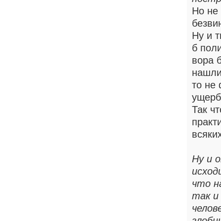
Но не 
безви
Ну и 
б поли
вора 
нашли,
то не 
ущерб
Так ч
практ
всяких
Ну и 
исход
что н
так и
челов
злобн