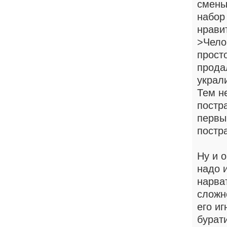
смены
набор
нрави
>Чело
прост
продал
украл
Тем н
постра
первы
постр
Ну и о
надо и
нарва
сложн
его и
бурати