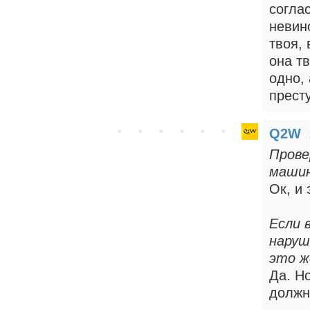
согла
невин
твоя,
она тв
одно,
престу
Q2W
Прове
машин
Ок, и
Если 
наруш
это ж
Да. Н
должн