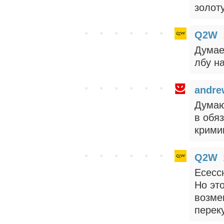
золот
Q2W
Думае
лбу н
andre
Думаю
в обя
крими
Q2W
Есесс
Но эт
возме
перек