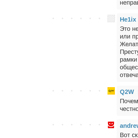
непра
He1ix
Это не
или п
Желат
Прест
рамки
общес
отвеча
Q2W
Почем
честн
andre
Вот ск