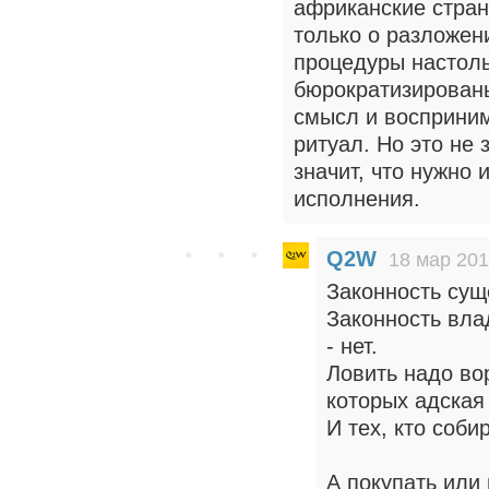
африканские стра
только о разложени
процедуры настол
бюрократизированы
смысл и восприним
ритуал. Но это не 
значит, что нужно 
исполнения.
Q2W
18 мар 201
Законность сущ
Законность вла
- нет.
Ловить надо вор
которых адская
И тех, кто соб
А покупать или 