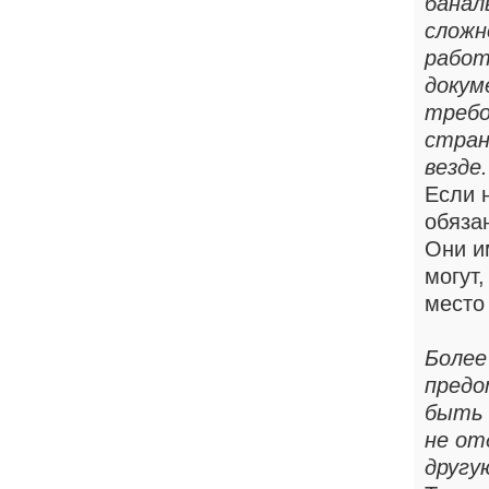
банал
сложн
работ
докум
требо
стран
везде.
Если 
обяза
Они и
могут,
место 
Более
предо
быть 
не от
другу