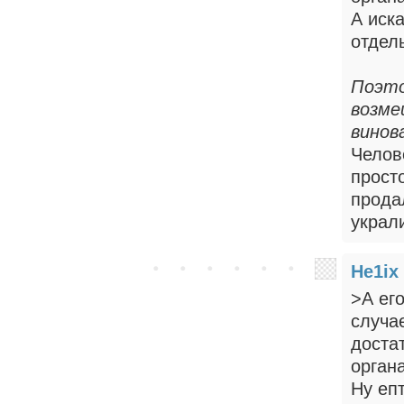
А иск
отдел
Поэто
возме
винов
Челов
прост
продал
украл
He1ix
>А его
случа
доста
орган
Ну епт