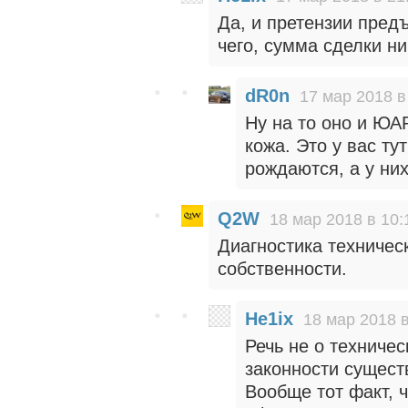
Да, и претензии пред
чего, сумма сделки н
dR0n
17 мар 2018 в
Ну на то оно и ЮАР
кожа. Это у вас ту
рождаются, а у них
Q2W
18 мар 2018 в 10:
Диагностика техническ
собственности.
He1ix
18 мар 2018 в
Речь не о техничес
законности сущест
Вообще тот факт, 