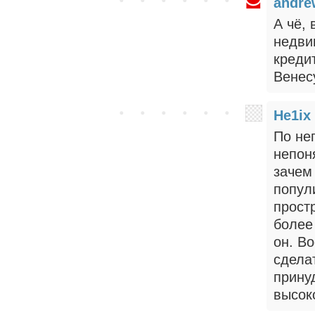
andre
А чё,
недвиг
креди
Венес
He1ix
По не
непон
зачем
попули
прост
более 
он. В
сдела
прину
высок