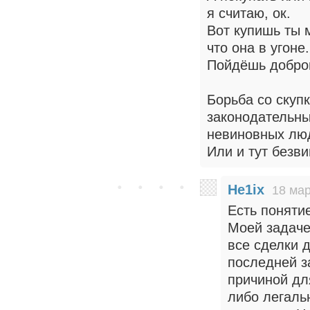
я считаю, ок.
Вот купишь ты 
что она в угоне.
Пойдёшь добров
Борьба со скуп
законодательн
невиновных люд
Или и тут безв
He1ix
18 мар
Есть поняти
Моей задачей
все сделки 
последней з
причиной дл
либо легаль