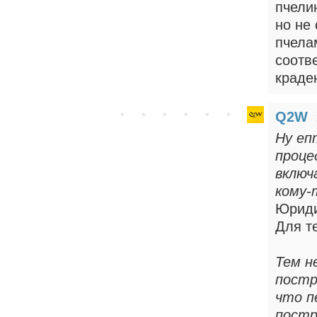
пчели
но не
пчела
соотв
краде
Q2W
Ну еп
проце
включ
кому-
Юриди
Для т
Тем н
постр
что п
постр