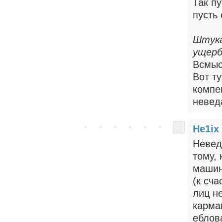
Так пу
пусть 
Штука
ущерб
Всмыс
Вот т
компе
невед
He1ix
Невед
тому,
машину
(к сча
лиц н
карма
еблов