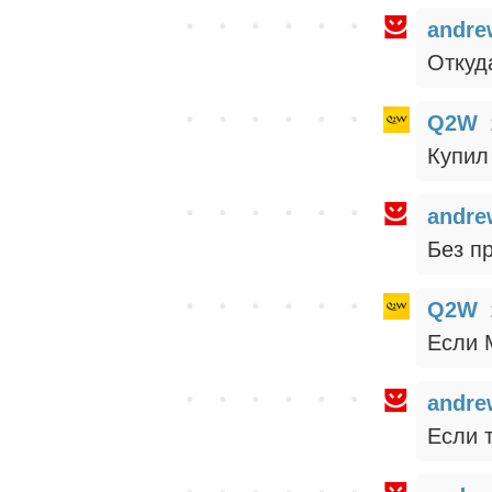
andre
Откуд
Q2W
Купил 
andre
Без п
Q2W
Если 
andre
Если т