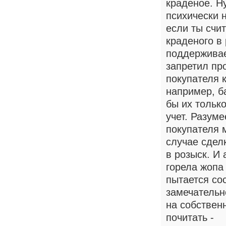
краденое. Н
психически 
если ты счи
краденого в
поддерживае
запретил пр
покупателя к
например, б
бы их только
учет. Разуме
покупателя 
случае сдел
в розыск. И 
горела жопа 
пытается сос
замечательн
на собствен
почитать -