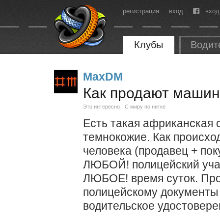
регистрация
вход
вход
Клубы
Водит
MaxDM
Как продают маши
Это интересно
С миру по нитке
Есть такая африканская 
темнокожие. Как происхо
человека (продавец + пок
ЛЮБОЙ! полицейский учас
ЛЮБОЕ! время суток. Пр
полицейскому документы 
водительское удостовере