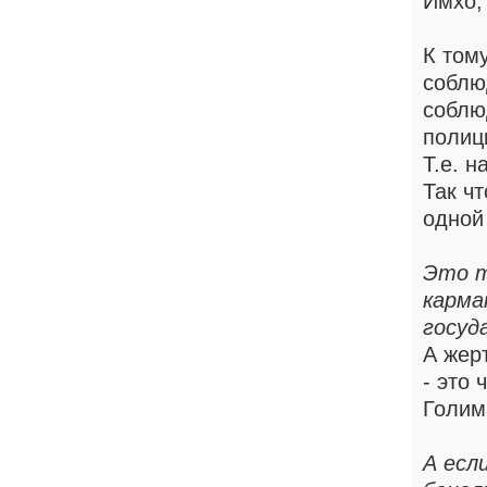
Имхо,
К том
соблю
соблю
полиц
Т.е. н
Так ч
одной
Это т
карма
госуд
А жер
- это 
Голим
А есл