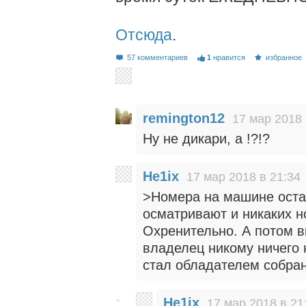
Отсюда
.
57 комментариев
1
нравится
избранное
remington12
17 мар 2018 
Ну не дикари, а !?!?
He1ix
17 мар 2018 в 21:34
>Номера на машине оста
осматривают и никаких н
Охренительно. А потом в
владелец никому ничего 
стал обладателем собран
He1ix
17 мар 2018 в 21