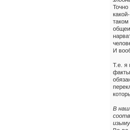
Точно 
какой-
таком 
общеи
нарва
челов
И вооб
Т.е. я
факты
обяза
перек
которы
В наш
соотв
изыму