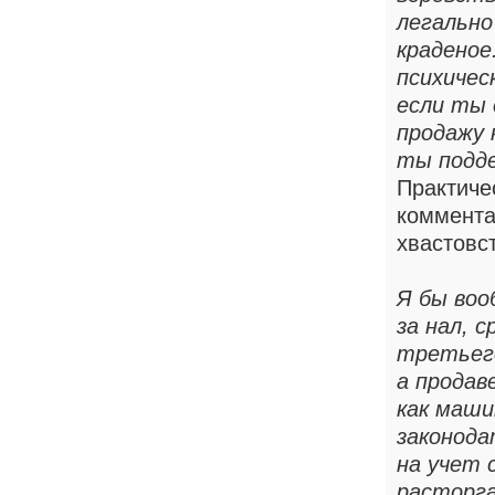
легально
краденое
психичес
если ты 
продажу 
ты подд
Практиче
коммента
хвастовст
Я бы воо
за нал, 
третьего
а продав
как маши
законода
на учет 
расторга