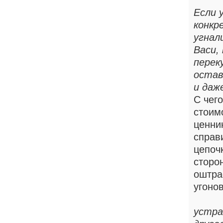
Если 
конкр
угнал
Васи,
перек
остав
и даж
С чег
стоим
ценник
справ
цепочк
сторо
оштра
угонов
устра