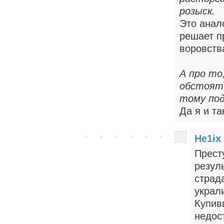
розыск.
Это анал
решает п
воровств
А про то
обстоят 
тому по
Да я и та
He1ix
Прест
резуль
страда
украли
Купив
недос