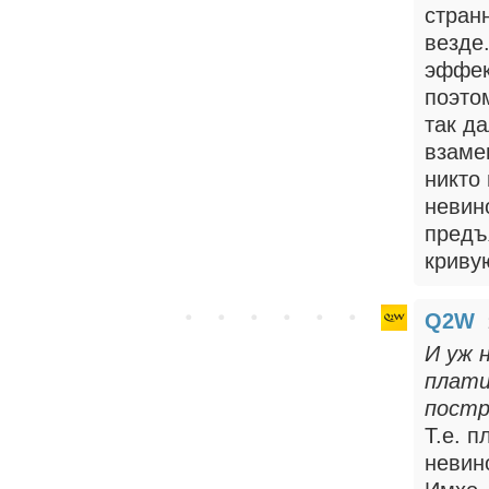
стран
везде
эффек
поэто
так д
взаме
никто
невин
предъ
криву
Q2W
И уж 
плати
постр
Т.е. 
невин