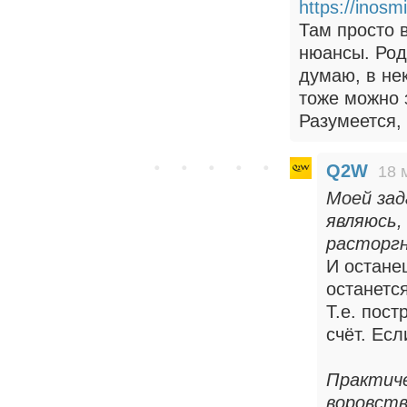
https://inosm
Там просто 
нюансы. Род
думаю, в не
тоже можно 
Разумеется,
Q2W
18 
Моей зад
являюсь,
расторгн
И остане
останетс
Т.е. пос
счёт. Есл
Практиче
воровств