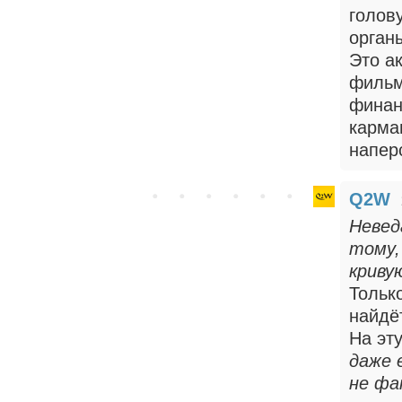
голов
орган
Это а
фильме
финан
карма
напер
Q2W
Невед
тому,
криву
Тольк
найдё
На эту
даже 
не фа