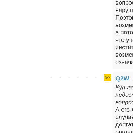
вопро
наруш
Поэто
возме
а пот
что у
инсти
возме
означ
Q2W
Купив
недос
вопро
А его 
случа
доста
орган