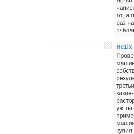
Во-во
написа
то, а 
раз н
пчёла
He1ix
Прове
машин
собст
резул
третьи
какие
расто
уж ты
приме
машин
купил 