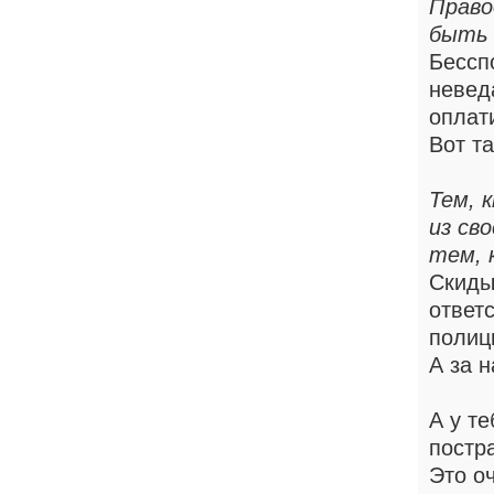
Право
быть 
Бессп
невед
оплати
Вот т
Тем, 
из св
тем, 
Скиды
ответ
полиц
А за 
А у те
постр
Это оч