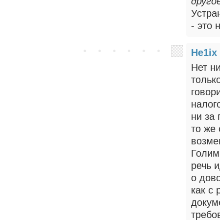
друго
Устра
- это 
He1ix
Нет н
тольк
говор
налог
ни за
то же
возме
Голим
речь 
о дов
как с
докум
требо