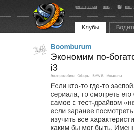
регистрация
вход
вход
Клубы
Водит
Boomburum
Экономим по-богат
i3
Электромобили
Обзоры
BMW i3 - Мегавольт
Если кто-то где-то засп
сериала, то смотреть его 
самое с тест-драйвом «
если заранее посмотреть
изучить все характеристи
каким бы мог быть. Имен