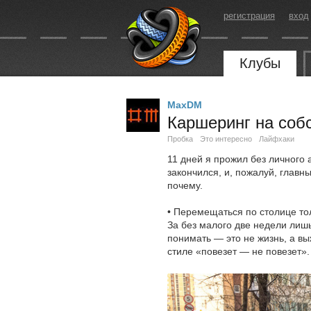
регистрация
вход
Клубы
MaxDM
Каршеринг на собс
Пробка
Это интересно
Лайфхаки
11 дней я прожил без личного
закончился, и, пожалуй, главн
почему.
• Перемещаться по столице то
За без малого две недели лиш
понимать — это не жизнь, а в
стиле «повезет — не повезет».