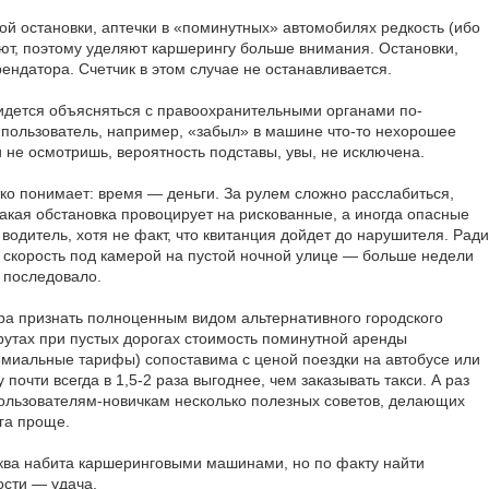
ой остановки, аптечки в «поминутных» автомобилях редкость (ибо
ают, поэтому уделяют каршерингу больше внимания. Остановки,
ендатора. Счетчик в этом случае не останавливается.
идется объясняться с правоохранительными органами по-
пользователь, например, «забыл» в машине что-то нехорошее
и не осмотришь, вероятность подставы, увы, не исключена.
тко понимает: время — деньги. За рулем сложно расслабиться,
такая обстановка провоцирует на рискованные, а иногда опасные
одитель, хотя не факт, что квитанция дойдет до нарушителя. Ради
 скорость под камерой на пустой ночной улице — больше недели
 последовало.
ора признать полноценным видом альтернативного городского
рутах при пустых дорогах стоимость поминутной аренды
емиальные тарифы) сопоставима с ценой поездки на автобусе или
почти всегда в 1,5-2 раза выгоднее, чем заказывать такси. А раз
пользователям-новичкам несколько полезных советов, делающих
га проще.
сква набита каршеринговыми машинами, но по факту найти
ости — удача.