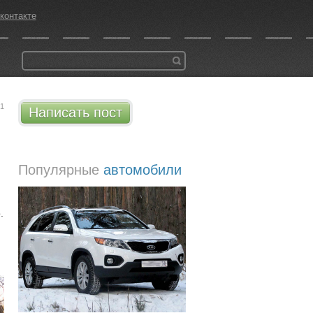
контакте
21
Написать пост
Популярные
автомобили
.