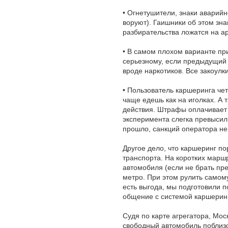
• Огнетушители, знаки аварийн
воруют). Гаишники об этом зн
разбирательства ложатся на ар
• В самом плохом варианте пр
серьезному, если предыдущий 
вроде наркотиков. Все закоулк
• Пользователь каршеринга че
чаще едешь как на иголках. А 
действия. Штрафы оплачивает в
эксперимента слегка превысил
прошло, санкций оператора не
Другое дело, что каршеринг п
транспорта. На коротких марш
автомобиля (если не брать пр
метро. При этом рулить самому 
есть выгода, мы подготовили 
общение с системой каршерин
Судя по карте агрегатора, Мо
свободный автомобиль поблиз