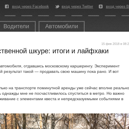
вход через Facebook
вход через Twitter
вход через В
Водители
Автомобили
15 фев 2018 в 08:
твенной шкуре: итоги и лайфхаки
 автомобиля, отдавшись московскому каршерингу. Эксперимент
ый результат такой — продавать свою машину пока рано. И вот
лько на транспорте поминутной аренды уже сейчас вполне реально
ь однажды мне не посчастливилось спуститься в метро. Но важно
ыживание с элементами квеста и непредсказуемыми событиями в