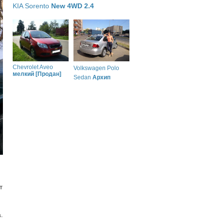
KIA Sorento
New 4WD 2.4
Chevrolet Aveo
Volkswagen Polo
мелкий [Продан]
Sedan
Архип
т
.