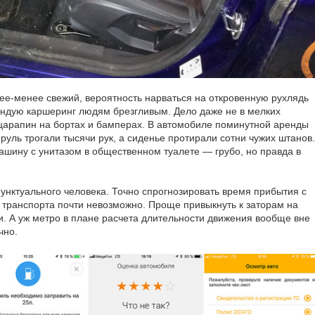
лее-менее свежий, вероятность нарваться на откровенную рухлядь
ендую каршеринг людям брезгливым. Дело даже не в мелких
царапин на бортах и бамперах. В автомобиле поминутной аренды
руль трогали тысячи рук, а сиденье протирали сотни чужих штанов.
ашину с унитазом в общественном туалете — грубо, но правда в
унктуального человека. Точно спрогнозировать время прибытия с
 транспорта почти невозможно. Проще привыкнуть к заторам на
и. А уж метро в плане расчета длительности движения вообще вне
чно.