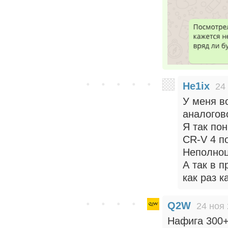
He1ix
24
У меня в
аналогов
Я так пон
CR-V 4 п
Неполноц
А так в 
как раз к
Q2W
24 ноя 
Нафига 300+