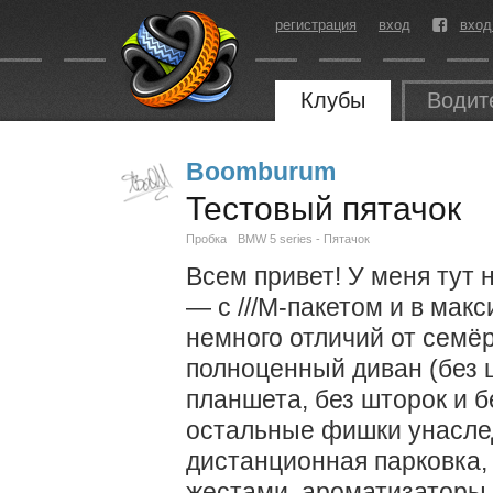
регистрация
вход
вход
Клубы
Водит
Boomburum
Тестовый пятачок
Пробка
BMW 5 series - Пятачок
Всем привет! У меня тут 
— с ///M-пакетом и в ма
немного отличий от семёр
полноценный диван (без 
планшета, без шторок и б
остальные фишки унасле
дистанционная парковка,
жестами, ароматизаторы,