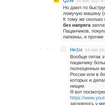
Q2W
24 ноя 2017 в 
Но дают-то быстру
ломучую машину (с
К тому же сколько
без напряга
заплат
Пацанчиков, покуп
папкины, и прочие
He1ix
24 ноя 20
Вообще пятак э
пацанчику боль
полноценных ме
России или в бо
которых и дела
нищие.
Я вот посмотре
https://www.yo
загорелось у м