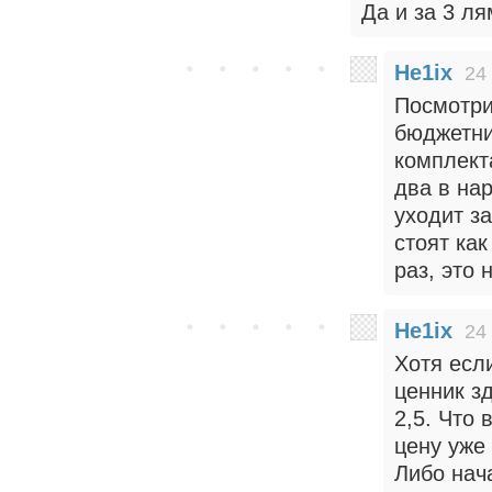
Да и за 3 л
He1ix
24
Посмотри
бюджетни
комплект
два в на
уходит з
стоят ка
раз, это
He1ix
24
Хотя есл
ценник з
2,5. Что 
цену уже
Либо нач