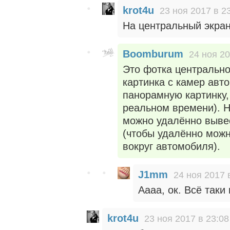
krot4u
23 ноя 2017 в 2
На центральный экран
Boomburum
24 ноя 20
Это фотка центрально
картинка с камер авт
панорамную картинку,
реальном времени). Н
можно удалённо выве
(чтобы удалённо можн
вокруг автомобиля).
J1mm
24 ноя 2017 
Аааа, ок. Всё таки
krot4u
23 ноя 2017 в 23:08