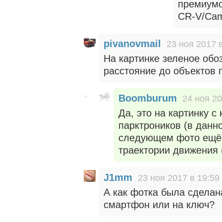
премиумо
CR-V/Cam
pivanovmail
23 ноя 2017 
На картинке зеленое обо
расстояние до объектов
Boomburum
24 ноя 20
Да, это на картинку 
парктроников (в данно
следующем фото ещё 
траектории движения 
J1mm
23 ноя 2017 в 19:59
А как фотка была сделан
смартфон или на ключ?