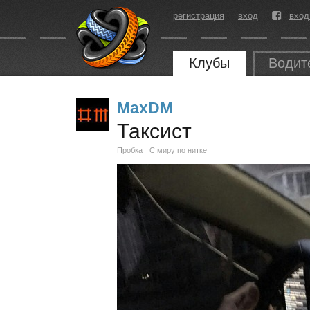
регистрация
вход
вход
Клубы
Водит
MaxDM
Таксист
Пробка
С миру по нитке