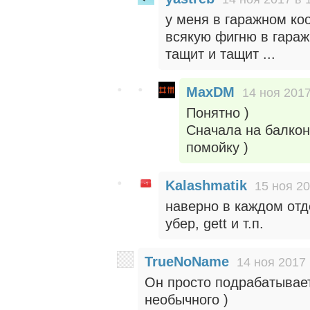
у меня в гаражном ко
всякую фигню в гараж.
тащит и тащит ...
MaxDM
14 ноя 2017
Понятно )
Сначала на балкон,
помойку )
Kalashmatik
15 ноя 20
наверно в каждом отд
убер, gett и т.п.
TrueNoName
14 ноя 2017 
Он просто подрабатывает
необычного )