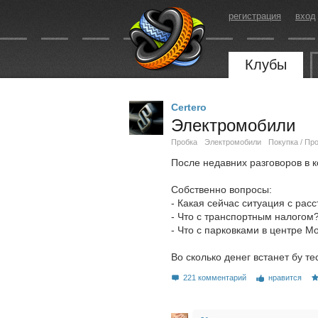
регистрация
вход
Клубы
Certero
Электромобили
Пробка
Электромобили
Покупка / Пр
После недавних разговоров в 
Собственно вопросы:
- Какая сейчас ситуация с рас
- Что с транспортным налогом
- Что с парковками в центре М
Во сколько денег встанет бу т
221 комментарий
нравится