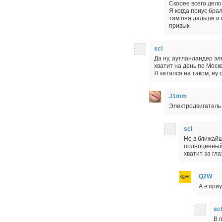
Скорее всего дело
Я когда приус бра
там она дальше и 
привык.
scl
Да ну, аутланландер эл
хватит на день по Москве
Я катался на таком, ну 
J1mm
Электродвигатель 
scl
Не в ближайше
полноценный 
хватит за гла
Q2W
А в при
scl
В 