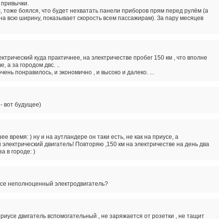
 привычки.
л, тоже боялся, что будет нехватать панели приборов прям перед рулём (а
на всю ширину, показывает скорость всем пассажирам). За пару месяцев
ектрический куда практичнее, на электричестве пробег 150 км , что вполне
, а за городом двс. ..
очень понравилось, и экономично , и высоко и далеко. ...
- вот будущее)
е время: ) ну и на аутландере он таки есть, не как на приусе, а
электрический двигатель! Повторяю ,150 км на электричестве на день два
за в городе: )
усе неполноценный электродвигатель?
приусе двигатель вспомогательный , не заряжается от розетки , не тащит