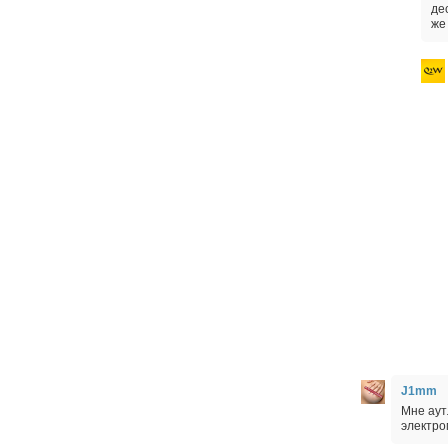
де
же
J1mm
Мне аут
электро