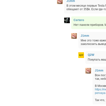
J1mm
В этом месяце первые Tesla 
обещают от 35$k. Если где-то
Certero
Нет панели приборов. М
J1mm
Мне это тоже каже
заколхозить вывод
Q2W
Покупать маш
J1mm
Вон пос
так, не
В Москв
https://
pervaya-
Так что,