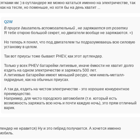
сятками км: ) в оутландере же можно кататься именно на электричестве, так
 как на тесле, но поменьше, но хотя бы на день хватит ...
Q2W
В приусе двигатель вспомогательный , не заряжается от розетки
Я тебе открою большой секрет, но двигатели вообще не заряжаются. =)
Но теперь я понял, что под двигателем ты подразумеваешь всю силовую
установку в целом.
Так вот приусы тоже бывают PHEV, как этот аутлендер.
Только у всех PHEV батарейки литиевые, иначе ёмкости не хватит долго
ездить на одном электричестве и заряжать 500 лет.
А литиевые батарейки имеют меньший ресурс, чем никель-металл-
гидридные, как на обычных приусах.
А так да, ездить на чистом электричестве - это хорошее конкурентное
преимущество.
Например, для чисто городского автомобиля (т.е. который есть
возможность заряжать всю ночь и почти каждую ночь), это прям отличный
варик.
лендер не нравится) Ну и это гибрид получается. А хочется именно
мобиль.