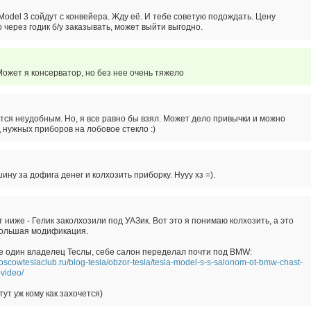
Model 3 сойдут с конвейера. Жду её. И тебе советую подождать. Цену
 через годик б/у заказывать, может выйти выгодно.
ожет я консерватор, но без нее очень тяжело
тся неудобным. Но, я все равно бы взял. Может дело привычки и можно
 нужных приборов на лобовое стекло :)
ину за дофига денег и колхозить приборку. Нууу хз =).
т ниже - Гелик заколхозили под УАЗик. Вот это я понимаю колхозить, а это
большая модификация.
е один владелец Теслы, себе салон переделал почти под BMW:
moscowteslaclub.ru/blog-tesla/obzor-tesla/tesla-model-s-s-salonom-ot-bmw-chast-
video/
 тут уж кому как захочется)