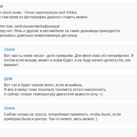
2W
н пост ниже - Гелик заколхозили под УАЗик.
к там прям по фотографии диагноз ставить можно.
это так, небольшая модификация.
ору нет. Речь о другом: в автомобиле за такие деньжищи приходится
делывать довольно немаловажную детальку.
J1mm
Вот, как ты ниже писал - дело привычки. Для меня пока это непривычно. Я
потом если возьму, может и норм будет, и не буду ничего делать) Но, как
вариант.
Q2W
Вот так и будет скорее всего, если возьмёшь.
Я вон в приус тоже поначалу тахометр хотел наколхозить.
А сейчас только температуру двигателя вывести хочу. =)
J1mm
Сейчас ночью на трассе, попробовал прикинуть, чтобы было, если
приборка была в центре. Так-то ничего, жить можно :)