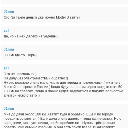
J1mm
Ого. За такие деньги уже можно Model S взять)
scl
Да, но на ней далеко не уедешь; )
J1mm
380 км где-то. Норм)
scl
Это не нормально :)
На дачу без электричества и обратно :)
Ну это реально очень мало, чисто для города и подмосковья: ) ну и не в
ближайшее время в России:) Когда будут заправки через каждые хотя 50-
100 км на трассах , тогда и можно будет задуматься о покупке полностью
электрического авто :)
J1mm
Мне до дачи около 100 км. Хватит туда и обратно. Ещё и по городу
поездить останется :) Если дача очень далеко - тогда да, печалька. Но с
зарядками, как я уже писал, особо проблем нет. Нужны трёхфазные
розетки, они обычно красные. А они есть почти везде. И как говорят