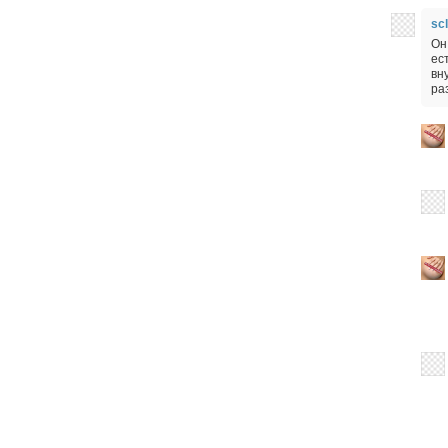
scl
Он
ес
вн
раз