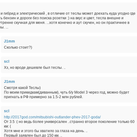
 и гибрид и электрический , в отличие от теслы может доехать куда угодно где
ть бензин и дороги без поиска розетки :) на вкус и цвет, тесла внешне и
утренне скучная для меня. ...хотя конечно и аут скучен, но он практичнее в
ы. ...
J1mm
Сколько стоит?)
scl
Хз, но вроде дешевле был теслы. ..
J1mm
Смотря какой Теслы)
По моим прикидкам(диванным), чуть б/у Model 3 через год, можно будет
пригнать в РФ примерно за 1.5-2 млн рублей.
scl
http://2017god.com/mitsubishi-outlander-phev-2017-goda/
От 3.5 :( но ведь более универсален ..странно второе поколение только 60
км: (
Хотя мне и этого бы хватило за глаза на день. ..
Первый заявлен был до 150 км. ..