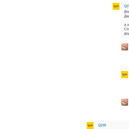
Q
Во
Да
а 
Сп
до
Q2W