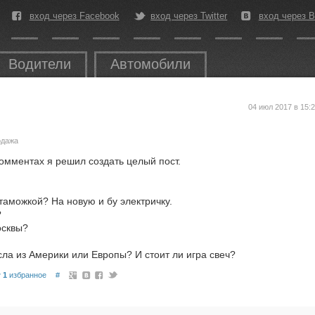
вход через Facebook
вход через Twitter
вход через В
Водители
Автомобили
04 июл 2017 в 15:
одажа
комментах я решил создать целый пост.
стаможкой? На новую и бу электричку.
?
осквы?
есла из Америки или Европы? И стоит ли игра свеч?
1
избранное
#