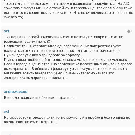
тесловоды, почти все идут на встречу и разрешают подрубиться. На АЗС,
тоже такие могут быть, на автомойках, в торговых центрах полюбому тоже
есть, в отелях вероятность велика и т.д. Это не суперченджер от Теслы, но
уже что-то)
scl
1
Ты сперва попробуй подсоеднись сам, а потом уже говори как охотно
разрешают заряжаться: ))))
Подлетят так 10 стервятников одновременно , маловероятно будут
радоваться отдавать и потом еще за них платить электричество :))
Ну или сдерут с них в три дорого за зарядку ....
И указанный пробег на батарейках всегда указан в идеальных условиях. ..
Если в городе еще не страшно заглохнуть с посаженным акб, то на трассе
имхо чревато ... В общем инфраструктуры пока увы нет: ( если только в
багажнике возить генератор ;)) ну и очень интересно как вся это
электроника выдержит наш климат. ..
andrewcocos
В городе посреди пробки имхо страшнее.
scl
Ну уж розеток в городе найти точно можно ... А в пробке и без топлива не
очень приятно будет встрять. ..