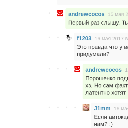
andrewcocos
15 мая 2
Первый раз слышу. Ты
f1203
16 мая 2017 в
Это правда что у 
придумали?
andrewcocos
1
Порошенко подп
хз. Но сам фак
латентно хотят 
J1mm
16 ма
Если автока
нам? :)