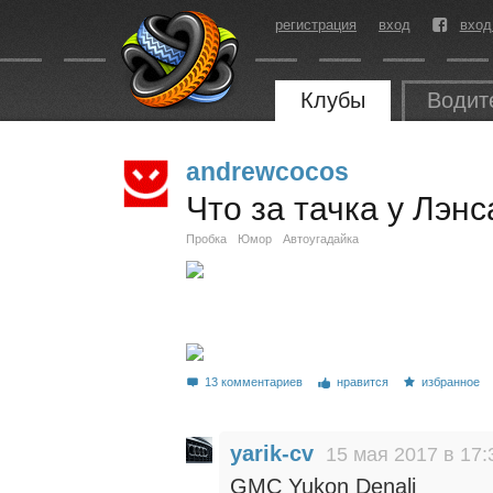
регистрация
вход
вход
Клубы
Водит
andrewcocos
Что за тачка у Лэн
Пробка
Юмор
Автоугадайка
13 комментариев
нравится
избранное
yarik-cv
15 мая 2017 в 17:
GMC Yukon Denali