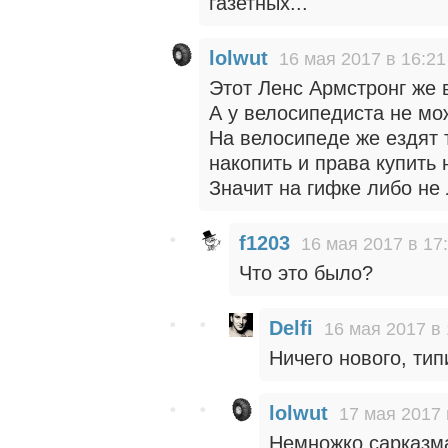
газетных...
lolwut
16 мая 2017 в 16:21
Этот Ленс Армстронг же 
А у велосипедиста не мож
На велосипеде же ездят т
накопить и права купить 
Значит на гифке либо не 
f1203
16 мая 2017 в 17
Что это было?
Delfi
16 мая 2017 в 
Ничего нового, тип
lolwut
17 мая 2017 
Немножко сарказма