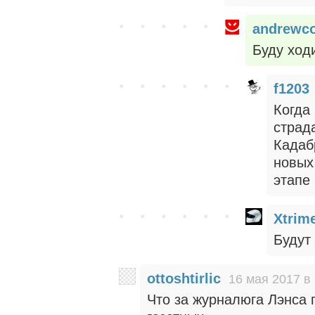
andrewc
Буду ходи
f1203
Когда
страд
Кадаб
новых
этапе
Xtrim
Будут 
ottoshtirlic
16 мая 2017 в
Что за журналюга Лэнса 