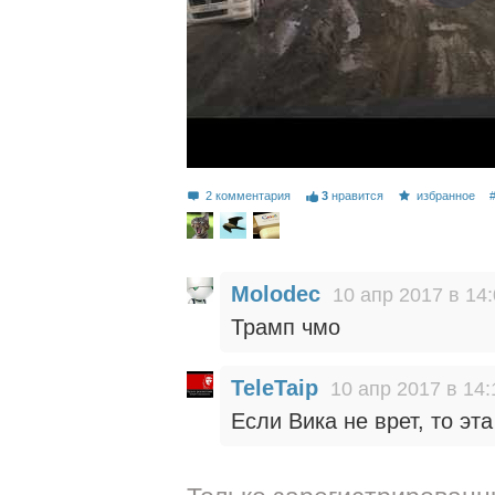
2 комментария
3
нравится
избранное
Molodec
10 апр 2017 в 14
Трамп чмо
TeleTaip
10 апр 2017 в 14:
Если Вика не врет, то эт