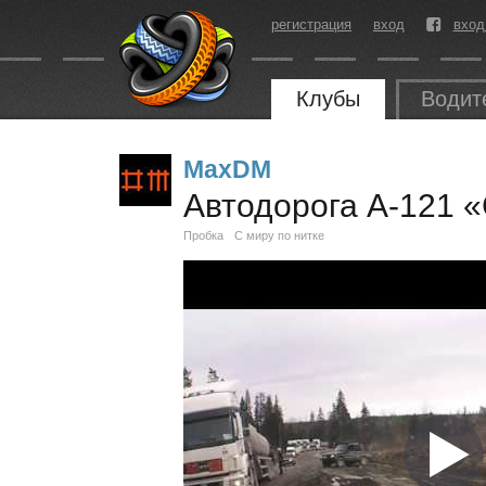
регистрация
вход
вход
Клубы
Водит
MaxDM
Автодорога А-121 
Пробка
С миру по нитке