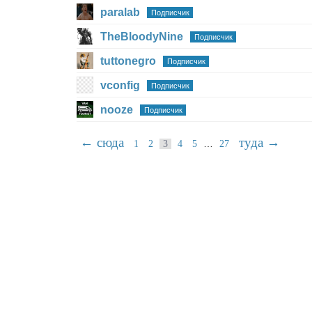
paralab
Подписчик
TheBloodyNine
Подписчик
tuttonegro
Подписчик
vconfig
Подписчик
nooze
Подписчик
← сюда
туда →
…
1
2
3
4
5
27