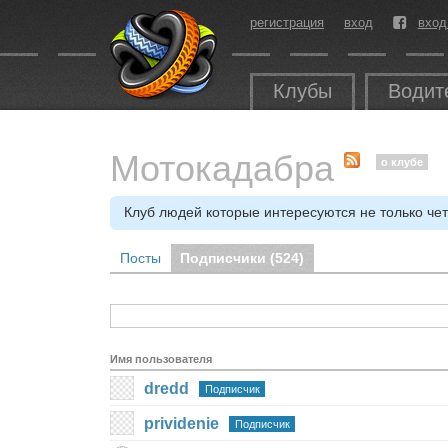
регистрация
вход
вход
Клубы
Водит
Мотокадабра
о клубе
Клуб людей которые интересуются не только че
Посты
Подписчики (
524
)
Имя пользователя
dredd
Подписчик
prividenie
Подписчик