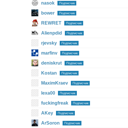
nasok
Подписчик
bower
Подписчик
REWRET
Подписчик
Alienpdid
Подписчик
rjevsky
Подписчик
marfinv
Подписчик
deniskrut
Подписчик
Kostan
Подписчик
MaximKraev
Подписчик
lexa00
Подписчик
fuckingfreak
Подписчик
AKey
Подписчик
ArSoron
Подписчик