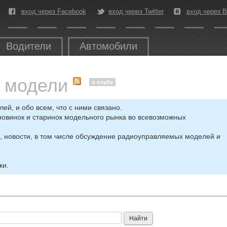
вход через Facebook
вход через Twitter
вход через В
Водители
Автомобили
е модели
о клубе
й, и обо всем, что с ними связано.
новинок и старинок модельного рынка во всевозможных
, новости, в том числе обсуждение радиоуправляемых моделей и
ки.
Найти