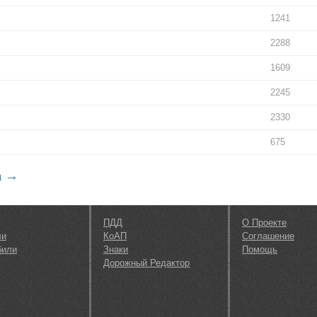
1241
2288
1609
2245
2330
675
а →
ПДД
О Проекте
ли
КоАП
Соглашение
били
Знаки
Помощь
Дорожный Редактор