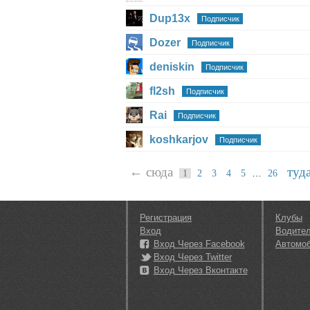
Dup13x
Подписчик
Dozer
Подписчик
deniskin
Подписчик
fl2sh
Подписчик
Rai
Подписчик
koshkarjov
Подписчик
← сюда
туд
…
1
2
3
4
5
26
Регистрация
Клубы
Вход
Водите
Вход Через Facebook
Автомо
Вход Через Twitter
Вход Через Вконтакте