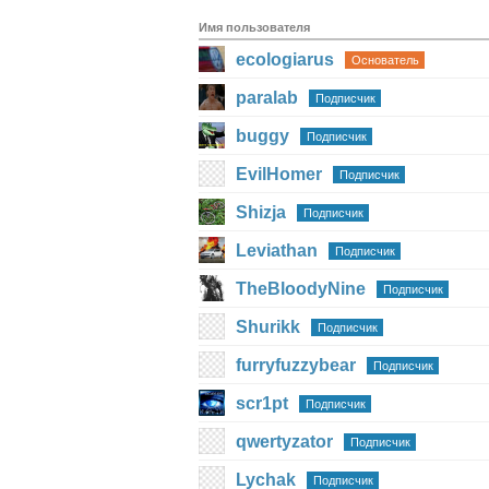
Имя пользователя
ecologiarus
Основатель
paralab
Подписчик
buggy
Подписчик
EvilHomer
Подписчик
Shizja
Подписчик
Leviathan
Подписчик
TheBloodyNine
Подписчик
Shurikk
Подписчик
furryfuzzybear
Подписчик
scr1pt
Подписчик
qwertyzator
Подписчик
Lychak
Подписчик