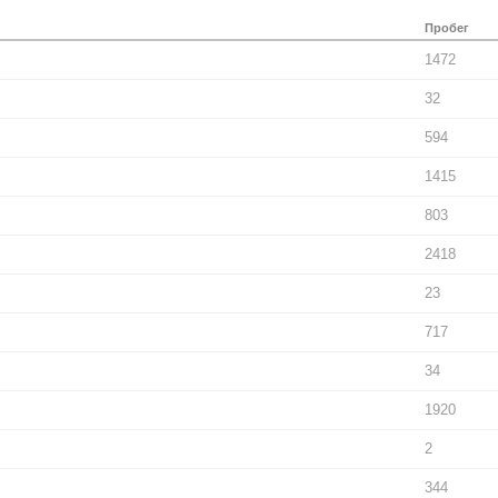
Пробег
1472
32
594
1415
803
2418
23
717
34
1920
2
344