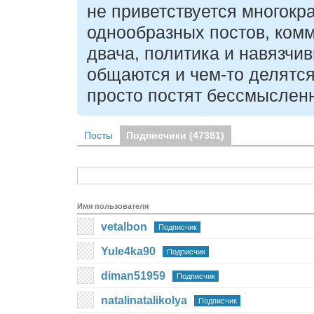
не приветствуется многокр
однообразных постов, комм
двача, политика и навязчи
общаются и чем-то делятся
просто постят бессмыслен
Посты
Подписчики (
47381
)
Имя пользователя
vetalbon
Подписчик
Yule4ka90
Подписчик
diman51959
Подписчик
natalinatalikolya
Подписчик