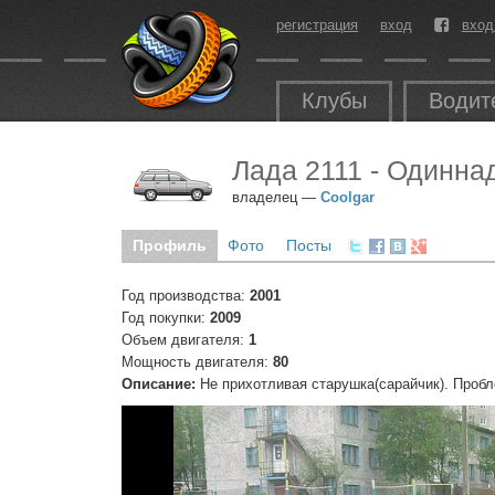
регистрация
вход
вход
Клубы
Водит
Лада 2111 - Одинна
владелец —
Coolgar
Профиль
Фото
Посты
Год производства:
2001
Год покупки:
2009
Объем двигателя:
1
Мощность двигателя:
80
Описание:
Не прихотливая старушка(сарайчик). Пробл